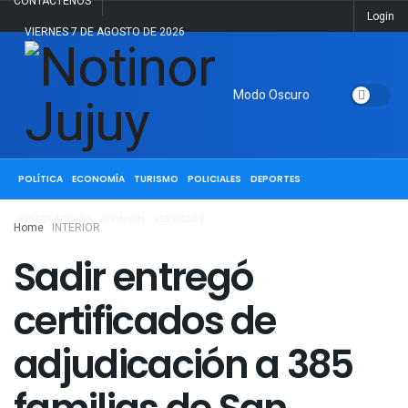
CONTACTENOS
Login
VIERNES 7 DE AGOSTO DE 2026
Modo Oscuro
ACTUALIDAD
JUJUY
SALTA
NACIONALES
INTERNACIONALES
POLÍTICA
ECONOMÍA
TURISMO
POLICIALES
DEPORTES
ESPECTÁCULOS
OPINIÓN
SERVICIOS
Home
INTERIOR
Sadir entregó
certificados de
adjudicación a 385