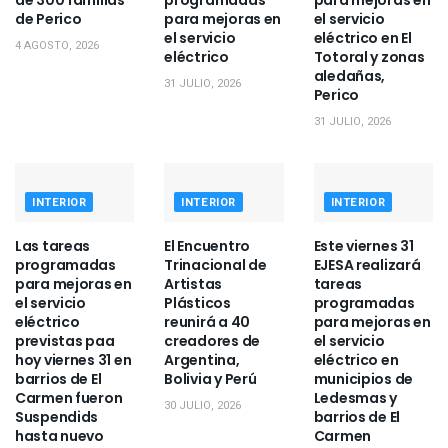
de Perico
para mejoras en
el servicio
el servicio
eléctrico en El
4 AGOSTO, 2026
eléctrico
Totoral y zonas
aledañas,
31 JULIO, 2026
Perico
31 JULIO, 2026
INTERIOR
INTERIOR
INTERIOR
Las tareas
El Encuentro
Este viernes 31
programadas
Trinacional de
EJESA realizará
para mejoras en
Artistas
tareas
el servicio
Plásticos
programadas
eléctrico
reunirá a 40
para mejoras en
previstas paa
creadores de
el servicio
hoy viernes 31 en
Argentina,
eléctrico en
barrios de El
Bolivia y Perú
municipios de
Carmen fueron
Ledesmas y
30 JULIO, 2026
Suspendids
barrios de El
hasta nuevo
Carmen