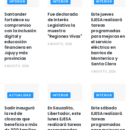
INTERIOR
INTERIOR
INTERIOR
Santander
Fue declarada
Este jueves
fortalece su
de Interés
EJESA realizará
compromiso
Legislativo la
tareas
con la inclusión
muestra
programadas
digital y
"Regiones Vivas"
para mejoras en
educación
el servicio
6 AGOSTO, 2026
financiera en
eléctrico en
Jujuy y más
barrios de
provincias
Monterrico y
Santa Clara
6 AGOSTO, 2026
5 AGOSTO, 2026
ACTUALIDAD
INTERIOR
INTERIOR
Sadir inauguró
En Sauzalito,
Este sábado
la red de
Libertador, este
EJESA realizará
cloacas que
lunes EJESA
tareas
beneficia a más
realizará tareas
programadas
de 300 familias
programadas
para mejoras en