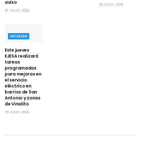
aviso
30 JULIO, 2026
31 JULIO, 2026
INTERIOR
Este jueves
EJESA realizará
tareas
programadas
para mejoras en
el servicio
eléctrico en
barrios de San
Antonio y zonas
de Vinalito
29 JULIO, 2026