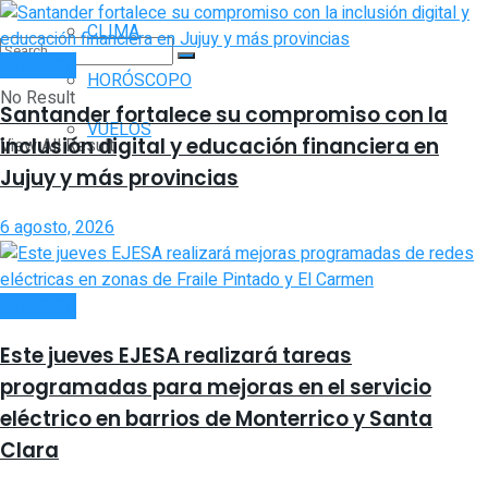
CLIMA
INTERIOR
HORÓSCOPO
No Result
Santander fortalece su compromiso con la
VUELOS
inclusión digital y educación financiera en
View All Result
Jujuy y más provincias
6 agosto, 2026
INTERIOR
Este jueves EJESA realizará tareas
programadas para mejoras en el servicio
eléctrico en barrios de Monterrico y Santa
Clara