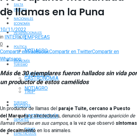
SALTA
de llamas en la Puna
POLÍTICA
NACIONALES
ECONOMÍA
10/11/2022
INTERNACIONALES
in
INTERIOR
EMPRESAS
0
POLÍTICA
NOTIAGRO
Compartir en Facebook
Compartir en Twitter
Compartir en
Whatsapp
ECONOMÍA
TURISMO
Más de 30 ejemplares fueron hallados sin vida por
EMPRESAS
GASTRONOMÍA
un productor de estos camélidos
NOTIAGRO
TRIP
TURISMO
POLICIALES
Un productor de llamas del
paraje Tuite, cercano a Puesto
del Marqués
y alrededores, denunció la
repentina aparición de
GASTRONOMÍA
DEPORTES
llamas muertas en sus campos
, a la vez que observó
síntomas
TRIP
de decaimiento
en los animales.
ESPECTÁCULOS