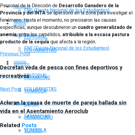
Personal de la Dirección de
Desarrollo Ganadero de la
POLICIALES
FNE (Fiesta Nacional de los Estudiantes)
Provincia y del INTA
se apersonó en la zona para investigar el
fenómeno. Hasta el momento, no precisaron las causas
DEPORTES
OPINIÓN
específicas, aunque descubrieron un
cuadro generalizado de
anemia
, entre los camélidos,
atribuible a la escasa pastura
ESPECTÁCULOS
EDITORIAL
producto de la sequía
que afecta a la región.
FNE (Fiesta Nacional de los Estudiantes)
COLUMNISTAS
Previous Post
OPINIÓN
SERVICIOS
Decretan veda de pesca con fines deportivos y
recreativos
EDITORIAL
FARMACIAS
COLUMNISTAS
Next Post
TOMBOLA
Aclaran la causa de muerte de pareja hallada sin
CLIMA
SERVICIOS
vida en el Asentamiento Aeroclub
FARMACIAS
HORÓSCOPO
Related
Posts
TOMBOLA
VUELOS