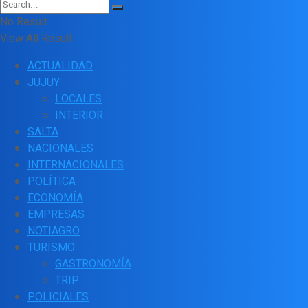
No Result
View All Result
ACTUALIDAD
JUJUY
LOCALES
INTERIOR
SALTA
NACIONALES
INTERNACIONALES
POLÍTICA
ECONOMÍA
EMPRESAS
NOTIAGRO
TURISMO
GASTRONOMÍA
TRIP
POLICIALES