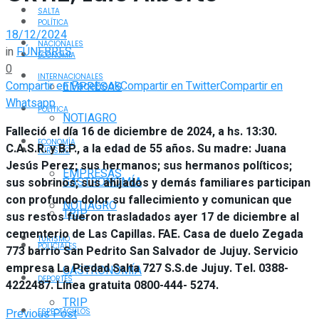
SALTA
POLÍTICA
18/12/2024
NACIONALES
in
FÚNEBRES
ECONOMÍA
0
INTERNACIONALES
Compartir en Facebook
Compartir en Twitter
Compartir en
EMPRESAS
Whatsapp
POLÍTICA
NOTIAGRO
Falleció el día 16 de diciembre de 2024, a hs. 13:30.
ECONOMÍA
C.A.S.R. y B.P., a la edad de 55 años. Su madre: Juana
TURISMO
Jesús Perez; sus hermanos; sus hermanos políticos;
EMPRESAS
GASTRONOMÍA
sus sobrinos; sus ahijados y demás familiares participan
con profundo dolor su fallecimiento y comunican que
NOTIAGRO
TRIP
sus restos fueron trasladados ayer 17 de diciembre al
cementerio de Las Capillas. FAE. Casa de duelo Zegada
TURISMO
POLICIALES
773 barrio San Pedrito San Salvador de Jujuy. Servicio
empresa La Piedad Salta 727 S.S.de Jujuy. Tel. 0388-
GASTRONOMÍA
DEPORTES
4222487. Línea gratuita 0800-444- 5274.
TRIP
Previous Post
ESPECTÁCULOS