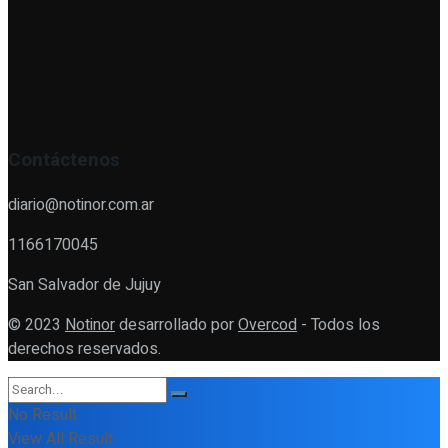
Contáctenos
diario@notinor.com.ar
1166170045
San Salvador de Jujuy
© 2023
Notinor
desarrollado por
Overcod
- Todos los
derechos reservados.
No Result
View All Result