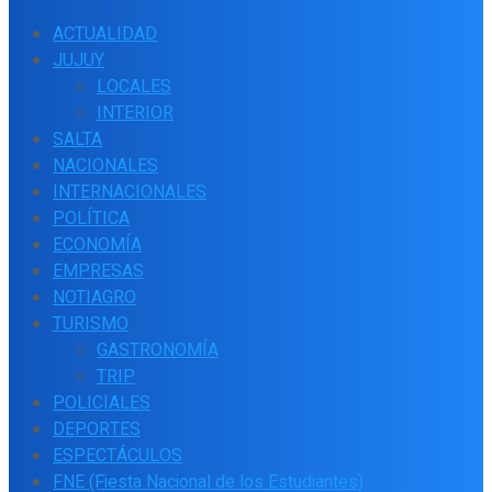
ACTUALIDAD
JUJUY
LOCALES
INTERIOR
SALTA
NACIONALES
INTERNACIONALES
POLÍTICA
ECONOMÍA
EMPRESAS
NOTIAGRO
TURISMO
GASTRONOMÍA
TRIP
POLICIALES
DEPORTES
ESPECTÁCULOS
FNE (Fiesta Nacional de los Estudiantes)