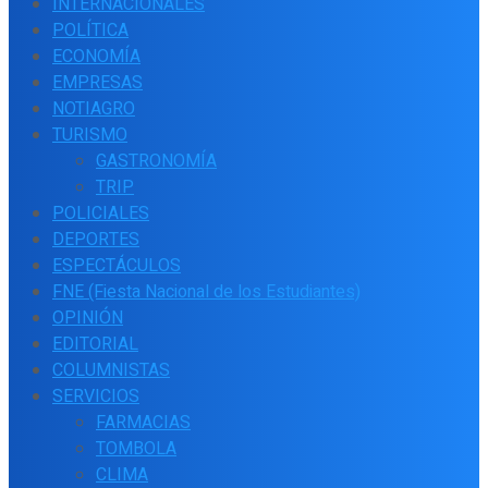
INTERNACIONALES
POLÍTICA
ECONOMÍA
EMPRESAS
NOTIAGRO
TURISMO
GASTRONOMÍA
TRIP
POLICIALES
DEPORTES
ESPECTÁCULOS
FNE (Fiesta Nacional de los Estudiantes)
OPINIÓN
EDITORIAL
COLUMNISTAS
SERVICIOS
FARMACIAS
TOMBOLA
CLIMA