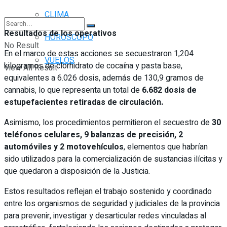
CLIMA
Resultados de los operativos
HORÓSCOPO
No Result
En el marco de estas acciones se secuestraron 1,204
VUELOS
kilogramos de clorhidrato de cocaína y pasta base,
View All Result
equivalentes a 6.026 dosis, además de 130,9 gramos de
cannabis, lo que representa un total de
6.682 dosis de
estupefacientes retiradas de circulación.
Asimismo, los procedimientos permitieron el secuestro de
30
teléfonos celulares, 9 balanzas de precisión, 2
automóviles y 2 motovehículos
, elementos que habrían
sido utilizados para la comercialización de sustancias ilícitas y
que quedaron a disposición de la Justicia.
Estos resultados reflejan el trabajo sostenido y coordinado
entre los organismos de seguridad y judiciales de la provincia
para prevenir, investigar y desarticular redes vinculadas al