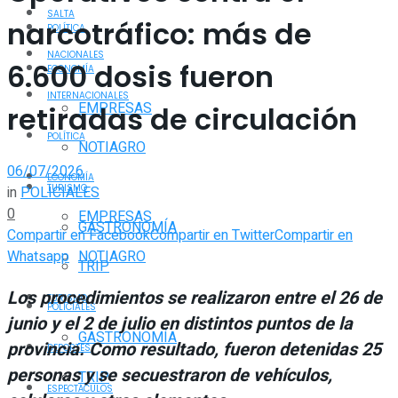
SALTA
narcotráfico: más de
POLÍTICA
NACIONALES
6.600 dosis fueron
ECONOMÍA
INTERNACIONALES
EMPRESAS
retiradas de circulación
POLÍTICA
NOTIAGRO
06/07/2026
ECONOMÍA
TURISMO
in
POLICIALES
0
EMPRESAS
GASTRONOMÍA
Compartir en Facebook
Compartir en Twitter
Compartir en
Whatsapp
NOTIAGRO
TRIP
Los procedimientos se realizaron entre el 26 de
TURISMO
POLICIALES
junio y el 2 de julio en distintos puntos de la
GASTRONOMÍA
provincia. Como resultado, fueron detenidas 25
DEPORTES
personas y se secuestraron de vehículos,
TRIP
ESPECTÁCULOS