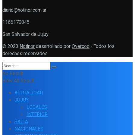
diario@notinor.com.ar
1166170045
San Salvador de Jujuy
© 2023
Notinor
desarrollado por
Overcod
- Todos los
derechos reservados.
No Result
View All Result
ACTUALIDAD
JUJUY
LOCALES
INTERIOR
SALTA
NACIONALES