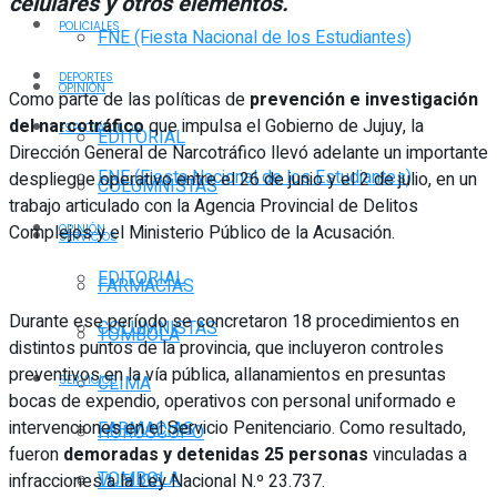
celulares y otros elementos.
POLICIALES
FNE (Fiesta Nacional de los Estudiantes)
DEPORTES
OPINIÓN
Como parte de las políticas de
prevención e investigación
del narcotráfico
que impulsa el Gobierno de Jujuy, la
ESPECTÁCULOS
EDITORIAL
Dirección General de Narcotráfico llevó adelante un importante
FNE (Fiesta Nacional de los Estudiantes)
despliegue operativo entre el 26 de junio y el 2 de julio, en un
COLUMNISTAS
trabajo articulado con la Agencia Provincial de Delitos
Complejos y el Ministerio Público de la Acusación.
OPINIÓN
SERVICIOS
EDITORIAL
FARMACIAS
Durante ese período se concretaron 18 procedimientos en
COLUMNISTAS
TOMBOLA
distintos puntos de la provincia, que incluyeron controles
preventivos en la vía pública, allanamientos en presuntas
CLIMA
SERVICIOS
bocas de expendio, operativos con personal uniformado e
intervenciones en el Servicio Penitenciario. Como resultado,
FARMACIAS
HORÓSCOPO
fueron
demoradas y detenidas 25 personas
vinculadas a
TOMBOLA
infracciones a la Ley Nacional N.º 23.737.
VUELOS