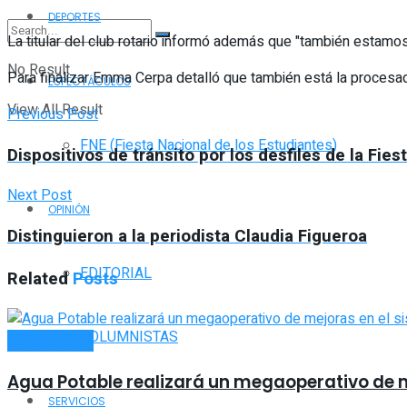
DEPORTES
La titular del club rotario informó además que "también estamo
No Result
Para finalizar Emma Cerpa detalló que también está la procesad
ESPECTÁCULOS
View All Result
Previous Post
FNE (Fiesta Nacional de los Estudiantes)
Dispositivos de tránsito por los desfiles de la Fie
Next Post
OPINIÓN
Distinguieron a la periodista Claudia Figueroa
EDITORIAL
Related
Posts
COLUMNISTAS
ACTUALIDAD
Agua Potable realizará un megaoperativo de 
SERVICIOS