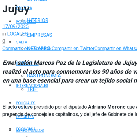
Jujuy
POLÍTICA
INTERIOR
ECONOMÍA
17/09/2025
in
LOCALES
EMPRESAS
0
SALTA
Compartir en Facebook
Compartir en Twitter
Compartir en Whats
NOTIAGRO
En el salón Marcos Paz de la Legislatura de Juju
TURISMO
NACIONALES
realizó el acto para conmemorar los 90 años de vi
GASTRONOMÍA
en una base esencial para crear un tejido social 
INTERNACIONALES
TRIP
POLICIALES
El acto estuvo presidido por el diputado
Adriano Morone
que 
POLÍTICA
presencia de concejales capitalinos, y del jefe de Gabinete de l
DEPORTES
ECONOMÍA
ESPECTÁCULOS