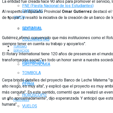
La entidad fue creada hace 90 años para promover el servicio, l
FNE (Fiesta Nacional de los Estudiantes)
EMPRESAS
Al respecto el diputado Provincial
Omar Gutierrez
destacó el 
de apoyar", y resaltó la iniciativa de la creación de un banco d
OPINIÓN
EDITORIAL
NOTIAGRO
Gutiérrez afirmó convencido que más instituciones como el Rotar
COLUMNISTAS
siempre tener en cuenta su trabajo y apoyarlos".
TURISMO
SERVICIOS
El Rotary International tiene 120 años de presencia en el mundo
transformación social "es todo un honor servir a nuestra socieda
FARMACIAS
GASTRONOMÍA
TOMBOLA
Cerpa brindó detalles del proyecto Banco de Leche Materna "qu
TRIP
CLIMA
alto riesgo, es muy alta", y explicó que el proyecto es muy a
más cerquita". En este sentido, comentó que se realizó un event
HORÓSCOPO
un año aproximadamente", dijo esperanzada. Y anticipó que esta
POLICIALES
humana".
VUELOS