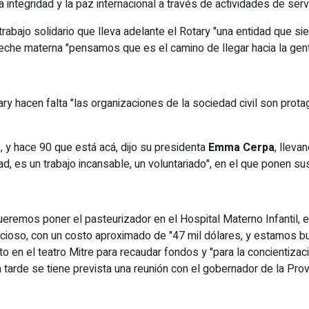
a integridad y la paz internacional a través de actividades de se
trabajo solidario que lleva adelante el Rotary "una entidad que 
e leche materna "pensamos que es el camino de llegar hacia la gent
y hacen falta "las organizaciones de la sociedad civil son prota
, y hace 90 que está acá, dijo su presidenta
Emma Cerpa
, lleva
d, es un trabajo incansable, un voluntariado", en el que ponen su
eremos poner el pasteurizador en el Hospital Materno Infantil, 
mbicioso, con un costo aproximado de "47 mil dólares, y estamos
o en el teatro Mitre para recaudar fondos y "para la concientizac
 tarde se tiene prevista una reunión con el gobernador de la Pro