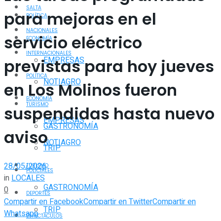
SALTA
para mejoras en el
POLÍTICA
NACIONALES
servicio eléctrico
ECONOMÍA
INTERNACIONALES
EMPRESAS
previstas para hoy jueves
POLÍTICA
NOTIAGRO
en Los Molinos fueron
ECONOMÍA
TURISMO
suspendidas hasta nuevo
EMPRESAS
GASTRONOMÍA
aviso
NOTIAGRO
TRIP
28/05/2026
TURISMO
POLICIALES
in
LOCALES
GASTRONOMÍA
0
DEPORTES
Compartir en Facebook
Compartir en Twitter
Compartir en
TRIP
Whatsapp
ESPECTÁCULOS