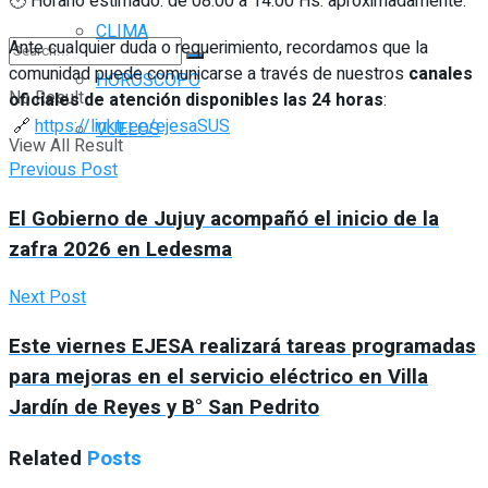
🕐 Horario estimado: de 08:00 a 14:00 Hs. aproximadamente.
CLIMA
Ante cualquier duda o requerimiento, recordamos que la
comunidad puede comunicarse a través de nuestros
canales
HORÓSCOPO
No Result
oficiales de atención disponibles las 24 horas
:
🔗
https://linktr.ee/ejesaSUS
VUELOS
View All Result
Previous Post
El Gobierno de Jujuy acompañó el inicio de la
zafra 2026 en Ledesma
Next Post
Este viernes EJESA realizará tareas programadas
para mejoras en el servicio eléctrico en Villa
Jardín de Reyes y B° San Pedrito
Related
Posts