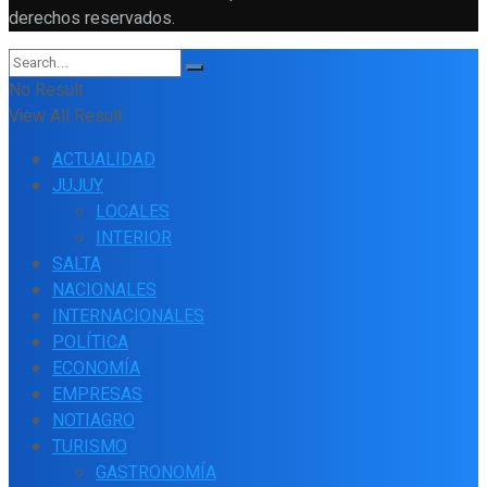
derechos reservados.
No Result
View All Result
ACTUALIDAD
JUJUY
LOCALES
INTERIOR
SALTA
NACIONALES
INTERNACIONALES
POLÍTICA
ECONOMÍA
EMPRESAS
NOTIAGRO
TURISMO
GASTRONOMÍA