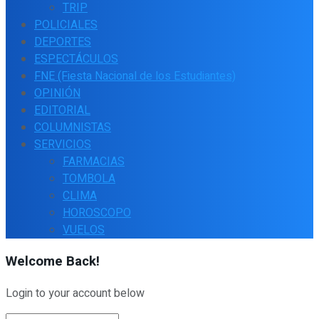
TRIP
POLICIALES
DEPORTES
ESPECTÁCULOS
FNE (Fiesta Nacional de los Estudiantes)
OPINIÓN
EDITORIAL
COLUMNISTAS
SERVICIOS
FARMACIAS
TOMBOLA
CLIMA
HOROSCOPO
VUELOS
Welcome Back!
Login to your account below