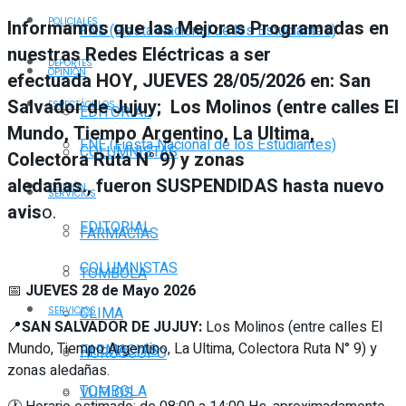
POLICIALES
Informamos que las Mejoras Programadas en
FNE (Fiesta Nacional de los Estudiantes)
nuestras Redes Eléctricas a ser
DEPORTES
OPINIÓN
efectuada HOY, JUEVES 28/05/2026 en: San
Salvador de Jujuy; Los Molinos (entre calles El
ESPECTÁCULOS
EDITORIAL
Mundo, Tiempo Argentino, La Ultima,
FNE (Fiesta Nacional de los Estudiantes)
COLUMNISTAS
Colectora Ruta N° 9) y zonas
aledañas., fueron SUSPENDIDAS hasta nuevo
OPINIÓN
SERVICIOS
avis
o.
EDITORIAL
FARMACIAS
COLUMNISTAS
TOMBOLA
📅
JUEVES 28 de Mayo 2026
CLIMA
SERVICIOS
📍
SAN SALVADOR DE JUJUY:
Los Molinos (entre calles El
Mundo, Tiempo Argentino, La Ultima, Colectora Ruta N° 9) y
FARMACIAS
HORÓSCOPO
zonas aledañas.
TOMBOLA
VUELOS