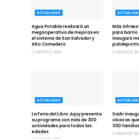
ACTUALIDAD
ACTUALIDA
Agua Potable realizará un
Más infraes
megaoperativo de mejoras en
para barrio 
el sistema de San Salvador y
inauguró me
Alto Comedero
polideportiv
5 AGOSTO, 2026
5 AGOSTO, 20
ACTUALIDAD
ACTUALIDA
La Feria del Libro Jujuy presenta
Sadir inaugu
su programa con más de 300
cloacas que
actividades para todas las
300 familia
edades
4 AGOSTO, 20