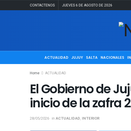
CONTACTENOS
JUEVES 6 DE AGOSTO DE 2026
ACTUALIDAD
JUJUY
SALTA
NACIONALES
I
Home
ACTUALIDAD
El Gobierno de J
inicio de la zafr
28/05/2026
in
ACTUALIDAD
,
INTERIOR