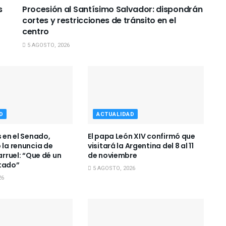
s
Procesión al Santísimo Salvador: dispondrán
cortes y restricciones de tránsito en el
centro
5 AGOSTO, 2026
D
ACTUALIDAD
s en el Senado,
El papa León XIV confirmó que
 la renuncia de
visitará la Argentina del 8 al 11
larruel: “Que dé un
de noviembre
tado”
5 AGOSTO, 2026
26