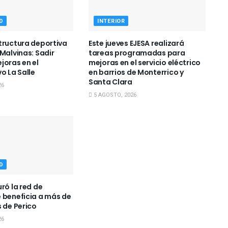
D
INTERIOR
tructura deportiva
Este jueves EJESA realizará
Malvinas: Sadir
tareas programadas para
joras en el
mejoras en el servicio eléctrico
o La Salle
en barrios de Monterrico y
Santa Clara
26
5 AGOSTO, 2026
D
ró la red de
 beneficia a más de
s de Perico
26