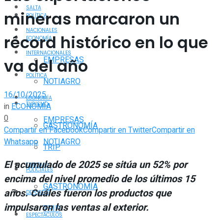
SALTA
mineras marcaron un
POLÍTICA
NACIONALES
récord histórico en lo que
ECONOMÍA
INTERNACIONALES
EMPRESAS
va del año
POLÍTICA
NOTIAGRO
16/10/2025
ECONOMÍA
TURISMO
in
ECONOMÍA
0
EMPRESAS
GASTRONOMÍA
Compartir en Facebook
Compartir en Twitter
Compartir en
Whatsapp
NOTIAGRO
TRIP
El acumulado de 2025 se sitúa un 52% por
TURISMO
POLICIALES
encima del nivel promedio de los últimos 15
GASTRONOMÍA
años. Cuáles fueron los productos que
DEPORTES
impulsaron las ventas al exterior.
TRIP
ESPECTÁCULOS