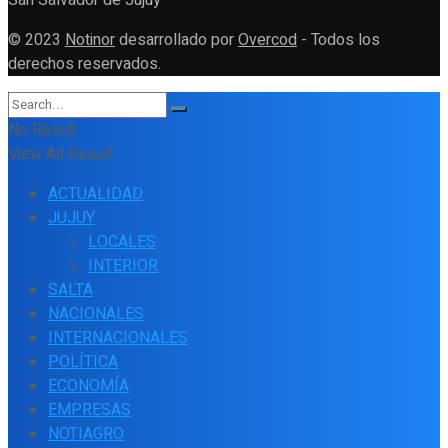
© 2023
Notinor
desarrollado por
Overcod
- Todos los
derechos reservados.
No Result
View All Result
ACTUALIDAD
JUJUY
LOCALES
INTERIOR
SALTA
NACIONALES
INTERNACIONALES
POLÍTICA
ECONOMÍA
EMPRESAS
NOTIAGRO