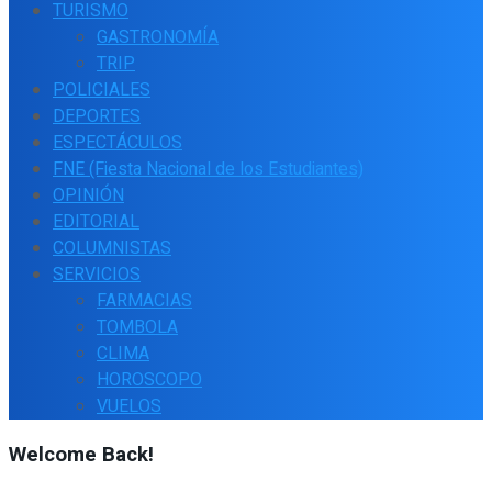
TURISMO
GASTRONOMÍA
TRIP
POLICIALES
DEPORTES
ESPECTÁCULOS
FNE (Fiesta Nacional de los Estudiantes)
OPINIÓN
EDITORIAL
COLUMNISTAS
SERVICIOS
FARMACIAS
TOMBOLA
CLIMA
HOROSCOPO
VUELOS
Welcome Back!