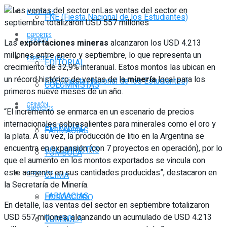
Las ventas del sector en
POLICIALES
FNE (Fiesta Nacional de los Estudiantes)
septiembre totalizaron USD 557 millones
DEPORTES
OPINIÓN
Las
exportaciones mineras
alcanzaron los USD 4.213
millones entre enero y septiembre, lo que representa un
ESPECTÁCULOS
EDITORIAL
crecimiento de 32,9% interanual. Estos montos las ubican en
un récord histórico de ventas de la
minería
local para los
FNE (Fiesta Nacional de los Estudiantes)
COLUMNISTAS
primeros nueve meses de un año.
OPINIÓN
SERVICIOS
“El incremento se enmarca en un escenario de precios
internacionales sobresalientes para minerales como el oro y
EDITORIAL
FARMACIAS
la plata. A su vez, la producción de litio en la Argentina se
encuentra en expansión (con 7 proyectos en operación), por lo
COLUMNISTAS
TOMBOLA
que el aumento en los montos exportados se vincula con
este aumento en sus cantidades producidas”, destacaron en
CLIMA
SERVICIOS
la Secretaría de Minería.
FARMACIAS
HORÓSCOPO
En detalle, las ventas del sector en septiembre totalizaron
USD 557 millones, alcanzando un acumulado de USD 4.213
TOMBOLA
VUELOS