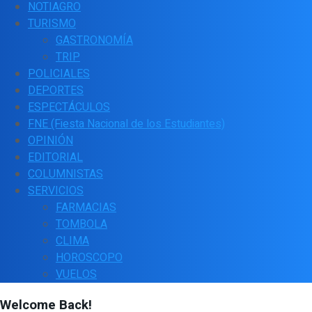
NOTIAGRO
TURISMO
GASTRONOMÍA
TRIP
POLICIALES
DEPORTES
ESPECTÁCULOS
FNE (Fiesta Nacional de los Estudiantes)
OPINIÓN
EDITORIAL
COLUMNISTAS
SERVICIOS
FARMACIAS
TOMBOLA
CLIMA
HOROSCOPO
VUELOS
Welcome Back!