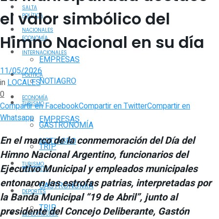
SALTA
el valor simbólico del
POLÍTICA
NACIONALES
Himno Nacional en su día
ECONOMÍA
INTERNACIONALES
EMPRESAS
11/05/2026
POLÍTICA
NOTIAGRO
in
LOCALES
0
ECONOMÍA
TURISMO
Compartir en Facebook
Compartir en Twitter
Compartir en
Whatsapp
EMPRESAS
GASTRONOMÍA
En el marco de la conmemoración del Día del
NOTIAGRO
TRIP
Himno Nacional Argentino, funcionarios del
TURISMO
Ejecutivo Municipal y empleados municipales
POLICIALES
entonaron las estrofas patrias, interpretadas por
GASTRONOMÍA
DEPORTES
la Banda Municipal “19 de Abril”, junto al
TRIP
presidente del Concejo Deliberante, Gastón
ESPECTÁCULOS