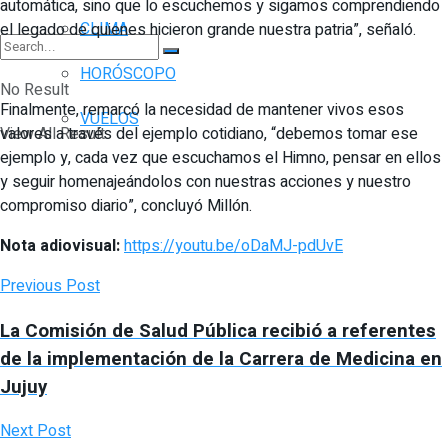
automática, sino que lo escuchemos y sigamos comprendiendo
CLIMA
el legado de quienes hicieron grande nuestra patria”, señaló.
HORÓSCOPO
No Result
Finalmente, remarcó la necesidad de mantener vivos esos
VUELOS
valores a través del ejemplo cotidiano, “debemos tomar ese
View All Result
ejemplo y, cada vez que escuchamos el Himno, pensar en ellos
y seguir homenajeándolos con nuestras acciones y nuestro
compromiso diario”, concluyó Millón.
Nota adiovisual:
https://youtu.be/oDaMJ-pdUvE
Previous Post
La Comisión de Salud Pública recibió a referentes
de la implementación de la Carrera de Medicina en
Jujuy
Next Post