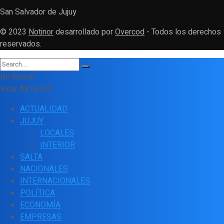
San Salvador de Jujuy
© 2023
Notinor
desarrollado por
Overcod
- Todos los derechos
reservados.
No Result
View All Result
ACTUALIDAD
JUJUY
LOCALES
INTERIOR
SALTA
NACIONALES
INTERNACIONALES
POLÍTICA
ECONOMÍA
EMPRESAS