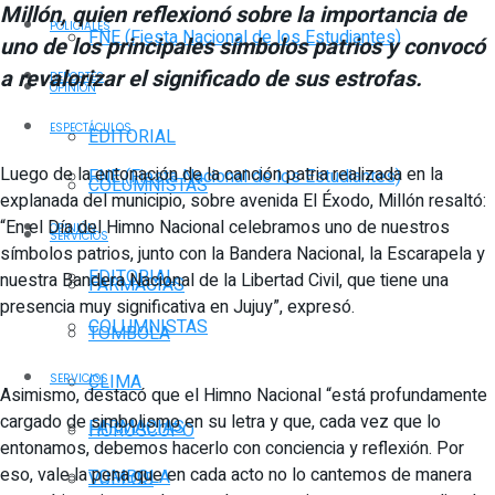
Millón, quien reflexionó sobre la importancia de
POLICIALES
FNE (Fiesta Nacional de los Estudiantes)
uno de los principales símbolos patrios y convocó
a revalorizar el significado de sus estrofas.
DEPORTES
OPINIÓN
ESPECTÁCULOS
EDITORIAL
Luego de la entonación de la canción patria realizada en la
FNE (Fiesta Nacional de los Estudiantes)
COLUMNISTAS
explanada del municipio, sobre avenida El Éxodo, Millón resaltó:
“En el Día del Himno Nacional celebramos uno de nuestros
OPINIÓN
SERVICIOS
símbolos patrios, junto con la Bandera Nacional, la Escarapela y
EDITORIAL
nuestra Bandera Nacional de la Libertad Civil, que tiene una
FARMACIAS
presencia muy significativa en Jujuy”, expresó.
COLUMNISTAS
TOMBOLA
CLIMA
SERVICIOS
Asimismo, destacó que el Himno Nacional “está profundamente
cargado de simbolismo en su letra y que, cada vez que lo
FARMACIAS
HORÓSCOPO
entonamos, debemos hacerlo con conciencia y reflexión. Por
eso, vale la pena que en cada acto no lo cantemos de manera
TOMBOLA
VUELOS