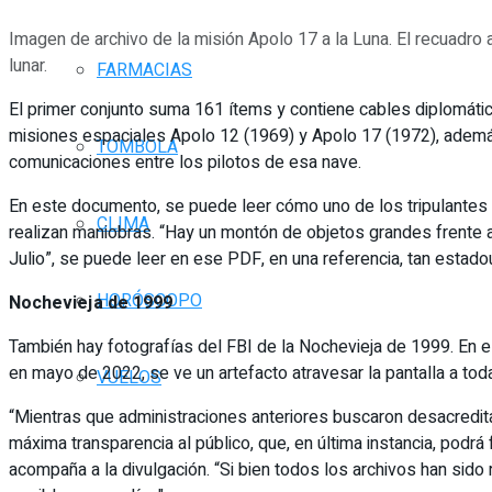
Imagen de archivo de la misión Apolo 17 a la Luna. El recuadro a
lunar.
FARMACIAS
El primer conjunto suma 161 ítems y contiene cables diplomáti
misiones espaciales Apolo 12 (1969) y Apolo 17 (1972), además 
TOMBOLA
comunicaciones entre los pilotos de esa nave.
En este documento, se puede leer cómo uno de los tripulantes d
CLIMA
realizan maniobras. “Hay un montón de objetos grandes frente a m
Julio”, se puede leer en ese PDF, en una referencia, tan estadou
HORÓSCOPO
Nochevieja de 1999
También hay fotografías del FBI de la Nochevieja de 1999. En el
en mayo de 2022, se ve un artefacto atravesar la pantalla a to
VUELOS
“Mientras que administraciones anteriores buscaron desacredita
máxima transparencia al público, que, en última instancia, podr
acompaña a la divulgación. “Si bien todos los archivos han sido 