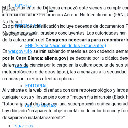
DEPORTES
El Departamento de Defensa empezó este vienes a cumplir con
información sobre Fenómenos Aéreos No Identificados (FANI; U
No Result
Esa primera desclasificación incluye decenas de documentos PDF
ESPECTÁCULOS
Mucho menos aún, pruebas concluyentes. Las autoridades han a
View All Result
de la autorización del
Congreso necesaria para renombrarl
FNE (Fiesta Nacional de los Estudiantes)
En
war.gov/ufo
se irán subiendo materiales con cadencia seman
por la Casa Blanca: aliens.gov)
se decanta por la clásica den
defensa y de ciencia por la carga en la cultura popular de sus s
OPINIÓN
meteorológicos o de otros tipos), las amenazas a la seguridad 
creadas por ciertos efectos ópticos.
EDITORIAL
Al visitante a la web, diseñada con aire retrotecnológico y let
cualquier cosa y llevan pies como “imagen fija infrarroja (Blac
“fotografía real del lugar con una superposición gráfica genera
COLUMNISTAS
hay dibujado “un aparente objeto metálico de color bronce y form
desapareció instantáneamente”.
SERVICIOS