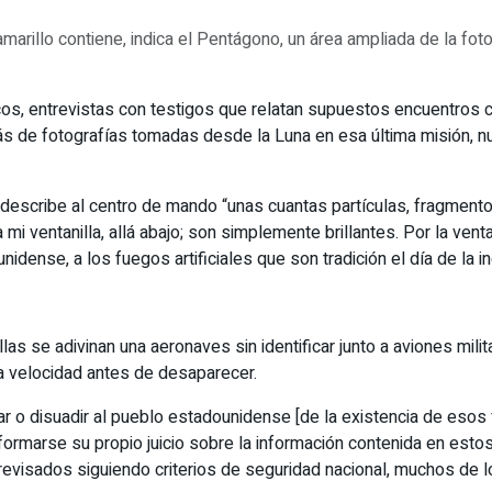
marillo contiene, indica el Pentágono, un área ampliada de la fotog
cos, entrevistas con testigos que relatan supuestos encuentros 
de fotografías tomadas desde la Luna en esa última misión, nunc
escribe al centro de mando “unas cuantas partículas, fragmentos o
i ventanilla, allá abajo; son simplemente brillantes. Por la vent
nidense, a los fuegos artificiales que son tradición el día de la 
las se adivinan una aeronaves sin identificar junto a aviones mi
da velocidad antes de desaparecer.
r o disuadir al pueblo estadounidense [de la existencia de esos 
á formarse su propio juicio sobre la información contenida en es
revisados ​​siguiendo criterios de seguridad nacional, muchos de 