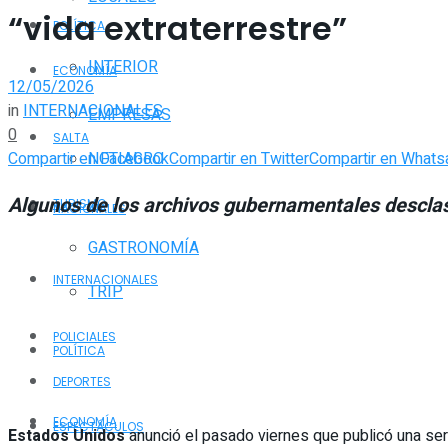
“vida extraterrestre”
POLÍTICA
INTERIOR
ECONOMÍA
12/05/2026
in
INTERNACIONALES
EMPRESAS
0
SALTA
Compartir en Facebook
Compartir en Twitter
Compartir en Whats
NOTIAGRO
Algunos de los archivos gubernamentales desclasifi
TURISMO
NACIONALES
GASTRONOMÍA
INTERNACIONALES
TRIP
POLICIALES
POLÍTICA
DEPORTES
ECONOMÍA
ESPECTÁCULOS
Estados Unidos
anunció el pasado viernes que publicó una s