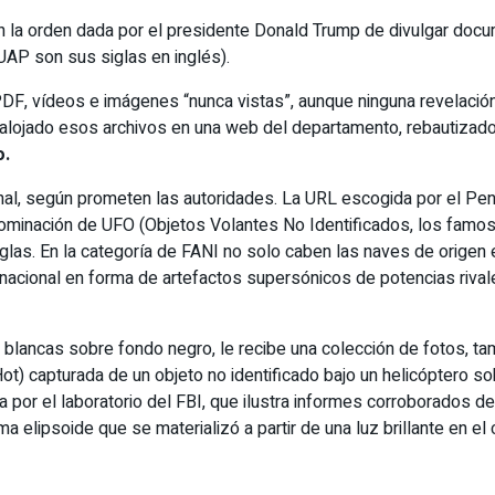
 la orden dada por el presidente Donald Trump de divulgar doc
AP son sus siglas en inglés).
, vídeos e imágenes “nunca vistas”, aunque ninguna revelación s
lojado esos archivos en una web del departamento, rebautizado
o.
al, según prometen las autoridades. La URL escogida por el Pen
ominación de UFO (Objetos Volantes No Identificados, los famos
iglas. En la categoría de FANI no solo caben las naves de origen e
nacional en forma de artefactos supersónicos de potencias rivale
ras blancas sobre fondo negro, le recibe una colección de fotos, 
k Hot) capturada de un objeto no identificado bajo un helicóptero
da por el laboratorio del FBI, que ilustra informes corroborados
a elipsoide que se materializó a partir de una luz brillante en e