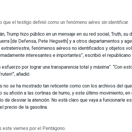
o que el testigo definió como un fenómeno aéreo sin identificar.
 Irán, Trump hizo público en un mensaje en su red social, Truth, s
Guerra [de Defensa, Pete Hegseth] y a otros departamentos y agen
extraterrestre, fenómenos aéreos no identificados y objetos vola
madamente interesantes e importantes”, escribió el republicano e
n esfuerzo por lograr una transparencia total y máxima”. “Con es
ten!“, añadió.
s no se ha mostrado tan reticente como con los archivos del que 
su afición a las cortinas de humo, y este último movimiento, e
to de desviar la atención. No está claro que vaya a funcionarle es
el precio de la gasolina.
 este viernes por el Pentágono.