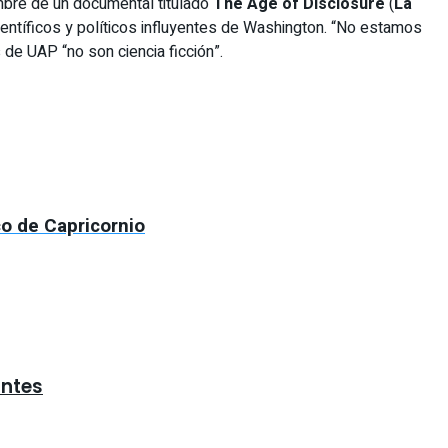
embre de un documental titulado
The Age of Disclosure
(
La
ientíficos y políticos influyentes de Washington. “No estamos
 de UAP “no son ciencia ficción”.
co de Capricornio
antes