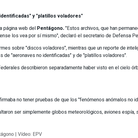
ntificadas" y "platillos voladores"
la página web del
Pentágono.
"Estos archivos, que han permane
idense los vea por sí mismo", declaró el secretario de Defensa 
mes sobre "discos voladores", mientras que un reporte de inteli
de "aeronaves no identificadas" y de "platillos voladores".
derales describieron separadamente haber visto en el cielo órbi
firmaba no tener pruebas de que los "fenómenos anómalos no iden
ron ser simplemente globos meteorológicos, aviones espía, sat
tágono | Vídeo: EPV