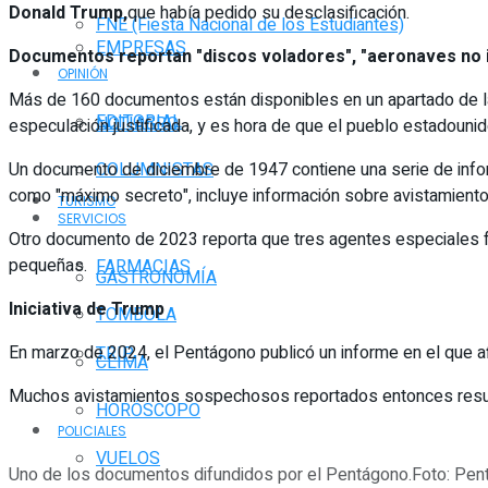
Donald Trump,
que había pedido su desclasificación.
FNE (Fiesta Nacional de los Estudiantes)
EMPRESAS
Documentos reportan "discos voladores", "aeronaves no ide
OPINIÓN
Más de 160 documentos están disponibles en un apartado de 
EDITORIAL
NOTIAGRO
especulación justificada, y es hora de que el pueblo estadoun
Un documento de diciembre de 1947 contiene una serie de infor
COLUMNISTAS
como "máximo secreto", incluye información sobre avistamientos 
TURISMO
SERVICIOS
Otro documento de 2023 reporta que tres agentes especiales fe
pequeñas.
FARMACIAS
GASTRONOMÍA
Iniciativa de Trump
TOMBOLA
En marzo de 2024, el Pentágono publicó un informe en el que a
TRIP
CLIMA
Muchos avistamientos sospechosos reportados entonces resulta
HORÓSCOPO
POLICIALES
VUELOS
Uno de los documentos difundidos por el Pentágono.Foto: Pen