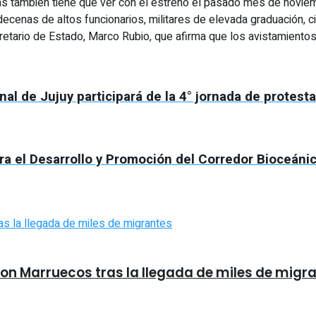
enas también tiene que ver con el estreno el pasado mes de novi
decenas de altos funcionarios, militares de elevada graduación, c
cretario de Estado, Marco Rubio, que afirma que los avistamientos
al de Jujuy participará de la 4° jornada de protesta
ra el Desarrollo y Promoción del Corredor Bioceáni
con Marruecos tras la llegada de miles de migr