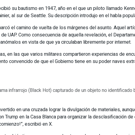
cibió su bautismo en 1947, año en el que un piloto llamado Kenn
r, al sur de Seattle. Su descripción introdujo en el habla popular
arcó el camino de vuelta de los márgenes del asunto. Aquel artí
s de UAP. Como consecuencia de aquella revelación, el Departa
anómalos en vista de que ya circulaban libremente por internet.
s, en las que varios militares compartieron experiencias de encu
mento convencido de que el Gobierno tiene en su poder naves extr
ama infrarrojo (Black Hot) capturado de un objeto no identificado
vertido en una cruzada lograr la divulgación de materiales, aunq
n Trump en la Casa Blanca para organizar la desclasificación de es
comienzo!”, escribió en X.