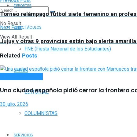
Previous Post
DEPORTES
Torneo relámpago fútbol siete femenino en profes
No Result
Next Post
ESPECTÁCULOS
View All Result
Jujuy y otras 9 provincias están bajo alerta amarill
FNE (Fiesta Nacional de los Estudiantes)
Related
Posts
OPINIÓN
INTERNACIONALES
Una ciudad española pidió cerrar la frontera c
EDITORIAL
30 julio, 2026
COLUMNISTAS
SERVICIOS