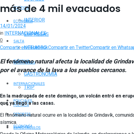
más de 4 mil evacuados
POLÍTICA
INTERIOR
ECONOMÍA
14/01/2024
in
INTERNACIONALES
EMPRESAS
0
SALTA
Compartir en Facebook
Compartir en Twitter
Compartir en Whatsa
NOTIAGRO
El fenómeno natural afecta la localidad de Grinda
TURISMO
NACIONALES
por el avance de la lava a los pueblos cercanos.
GASTRONOMÍA
INTERNACIONALES
TRIP
En la madrugada de este domingo, un volcán entró en erupci
POLICIALES
que ya llegó a las casas.
POLÍTICA
El fenómeno natural ocurre en la localidad de Grindavík, comuni
DEPORTES
sísmica.
ECONOMÍA
ESPECTÁCULOS