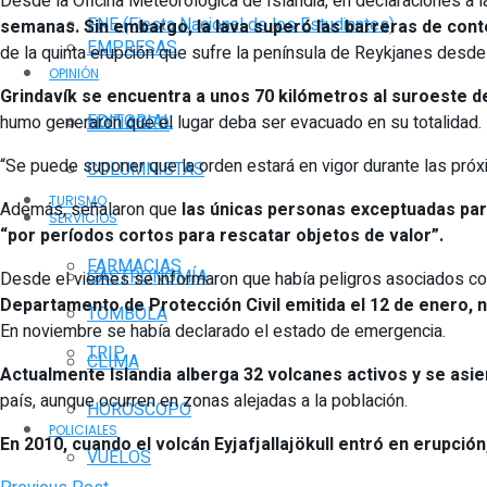
Desde la Oficina Meteorológica de Islandia, en declaraciones a l
FNE (Fiesta Nacional de los Estudiantes)
semanas. Sin embargo, la lava superó las barreras de cont
EMPRESAS
de la quinta erupción que sufre la península de Reykjanes desde
OPINIÓN
Grindavík se encuentra a unos 70 kilómetros al suroeste de 
EDITORIAL
humo generaron que el lugar deba ser evacuado en su totalidad.
NOTIAGRO
“Se puede suponer que la orden estará en vigor durante las próx
COLUMNISTAS
TURISMO
Además, señalaron que
las únicas personas exceptuadas para
SERVICIOS
“por períodos cortos para rescatar objetos de valor”.
FARMACIAS
GASTRONOMÍA
Desde el viernes se informaron que había peligros asociados con
Departamento de Protección Civil emitida el 12 de enero, no
TOMBOLA
En noviembre se había declarado el estado de emergencia.
TRIP
CLIMA
Actualmente Islandia alberga 32 volcanes activos y se asie
país, aunque ocurren en zonas alejadas a la población.
HORÓSCOPO
POLICIALES
En 2010, cuando el volcán Eyjafjallajökull entró en erupci
VUELOS