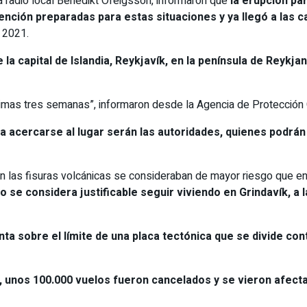
a radio local Benedikt Ofeigsson, informaron que
la erupción pa
ención preparadas para estas situaciones y ya llegó a las
 2021.
la capital de Islandia, Reykjavík, en la península de Reykja
imas tres semanas”, informaron desde la Agencia de Protección C
 acercarse al lugar serán las autoridades, quienes podrán i
 las fisuras volcánicas se consideraban de mayor riesgo que en 
 se considera justificable seguir viviendo en Grindavík, a 
nta sobre el límite de una placa tectónica que se divide co
ón, unos 100.000 vuelos fueron cancelados y se vieron afect