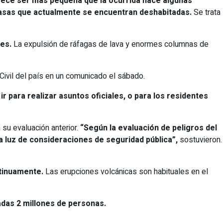
rece ser más pequeña que la ocurrida hace algunas
 casas que actualmente se encuentran deshabitadas.
Se trata
nes.
La expulsión de ráfagas de lava y enormes columnas de
ivil del país en un comunicado el sábado.
r para realizar asuntos oficiales, o para los residentes
su evaluación anterior.
“Según la evaluación de peligros del
la luz de consideraciones de seguridad pública”,
sostuvieron.
ntinuamente.
Las erupciones volcánicas son habituales en el
adas 2 millones de personas.