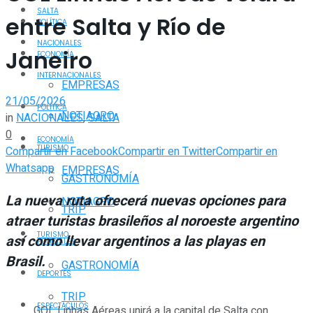
SALTA
entre Salta y Río de
POLÍTICA
NACIONALES
Janeiro
ECONOMÍA
INTERNACIONALES
EMPRESAS
21/05/2026
POLÍTICA
NOTIAGRO
in
NACIONALES
,
SALTA
0
ECONOMÍA
TURISMO
Compartir en Facebook
Compartir en Twitter
Compartir en
Whatsapp
EMPRESAS
GASTRONOMÍA
La nueva ruta ofrecerá nuevas opciones para
NOTIAGRO
TRIP
atraer turistas brasileños al noroeste argentino
TURISMO
así como llevar argentinos a las playas en
POLICIALES
Brasil.
GASTRONOMÍA
DEPORTES
TRIP
ESPECTÁCULOS
GOL Linhas Aéreas unirá a la capital de Salta con