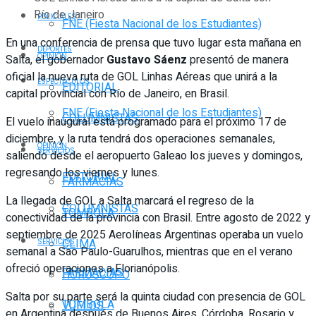
Río de Janeiro
POLICIALES
FNE (Fiesta Nacional de los Estudiantes)
En una conferencia de prensa que tuvo lugar esta mañana en
DEPORTES
OPINIÓN
Salta, el gobernador
Gustavo Sáenz
presentó de manera
oficial la nueva ruta de GOL Linhas Aéreas que unirá a la
ESPECTÁCULOS
EDITORIAL
capital provincial con Río de Janeiro, en Brasil.
FNE (Fiesta Nacional de los Estudiantes)
COLUMNISTAS
El vuelo inaugural está programado para el próximo 17 de
diciembre, y la ruta tendrá dos operaciones semanales,
OPINIÓN
SERVICIOS
saliendo desde el aeropuerto Galeao los jueves y domingos,
regresando los viernes y lunes.
EDITORIAL
FARMACIAS
La llegada de GOL a Salta marcará el regreso de la
COLUMNISTAS
TOMBOLA
conectividad de la provincia con Brasil. Entre agosto de 2022 y
septiembre de 2025 Aerolíneas Argentinas operaba un vuelo
CLIMA
SERVICIOS
semanal a Sao Paulo-Guarulhos, mientras que en el verano
ofreció operaciones a Florianópolis.
FARMACIAS
HORÓSCOPO
Salta por su parte será la quinta ciudad con presencia de GOL
TOMBOLA
VUELOS
en Argentina después de Buenos Aires, Córdoba, Rosario y