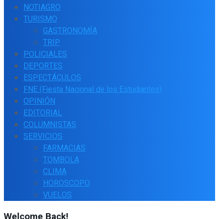
NOTIAGRO
TURISMO
GASTRONOMÍA
TRIP
POLICIALES
DEPORTES
ESPECTÁCULOS
FNE (Fiesta Nacional de los Estudiantes)
OPINIÓN
EDITORIAL
COLUMNISTAS
SERVICIOS
FARMACIAS
TOMBOLA
CLIMA
HOROSCOPO
VUELOS
Welcome Back!