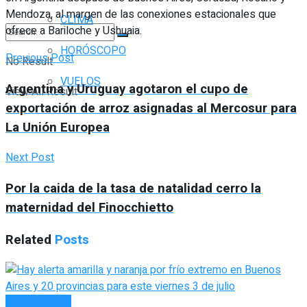
Mendoza, al margen de las conexiones estacionales que
CLIMA
ofrece a Bariloche y Ushuaia.
HORÓSCOPO
Previous Post
No Result
VUELOS
Argentina y Uruguay agotaron el cupo de
View All Result
exportación de arroz asignadas al Mercosur para
La Unión Europea
Next Post
Por la caida de la tasa de natalidad cerro la
maternidad del Finocchietto
Related
Posts
NACIONALES