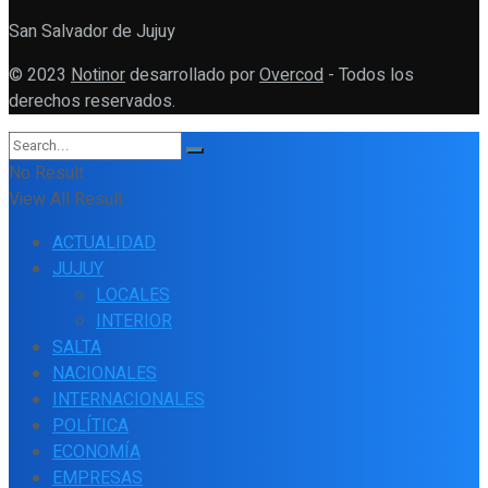
San Salvador de Jujuy
© 2023
Notinor
desarrollado por
Overcod
- Todos los
derechos reservados.
No Result
View All Result
ACTUALIDAD
JUJUY
LOCALES
INTERIOR
SALTA
NACIONALES
INTERNACIONALES
POLÍTICA
ECONOMÍA
EMPRESAS