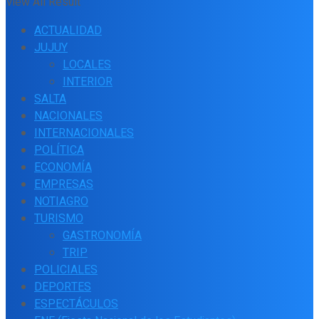
View All Result
ACTUALIDAD
JUJUY
LOCALES
INTERIOR
SALTA
NACIONALES
INTERNACIONALES
POLÍTICA
ECONOMÍA
EMPRESAS
NOTIAGRO
TURISMO
GASTRONOMÍA
TRIP
POLICIALES
DEPORTES
ESPECTÁCULOS