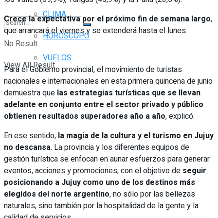
CLIMA
Crece la expectativa por el próximo fin de semana largo
,
que arrancará el viernes y se extenderá hasta el lunes.
HORÓSCOPO
No Result
VUELOS
View All Result
Para el Gobierno provincial, el movimiento de turistas
nacionales e internacionales en esta primera quincena de junio
demuestra que
las estrategias turísticas que se llevan
adelante en conjunto entre el sector privado y público
obtienen resultados superadores año a año
, explicó.
En ese sentido,
la magia de la cultura y el turismo en Jujuy
no descansa
. La provincia y los diferentes equipos de
gestión turística se enfocan en aunar esfuerzos para generar
eventos, acciones y promociones, con el objetivo de
seguir
posicionando a Jujuy como uno de los destinos más
elegidos del norte argentino
, no sólo por las bellezas
naturales, sino también por la hospitalidad de la gente y la
calidad de servicios.