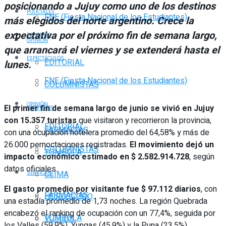
posicionando a Jujuy como uno de los destinos
POLICIALES
FNE (Fiesta Nacional de los Estudiantes)
más elegidos del norte argentino. Crece la
expectativa por el próximo fin de semana largo,
DEPORTES
OPINIÓN
que arrancará el viernes y se extenderá hasta el
ESPECTÁCULOS
EDITORIAL
lunes.
FNE (Fiesta Nacional de los Estudiantes)
COLUMNISTAS
OPINIÓN
El primer fin de semana largo de junio se vivió en Jujuy
SERVICIOS
con 15.357 turistas
que visitaron y recorrieron la provincia,
EDITORIAL
FARMACIAS
con una ocupación hotelera promedio del 64,58% y más de
26.000 pernoctaciones registradas.
El movimiento dejó un
COLUMNISTAS
TOMBOLA
impacto económico estimado en $ 2.582.914.728
, según
datos oficiales.
CLIMA
SERVICIOS
El gasto promedio por visitante fue $ 97.112 diarios
, con
FARMACIAS
HORÓSCOPO
una estadía promedio de 1,73 noches. La región Quebrada
encabezó el ranking de ocupación con un 77,4%, seguida por
TOMBOLA
VUELOS
los Valles (59,9%), Yungas (45,9%) y la Puna (23,5%).