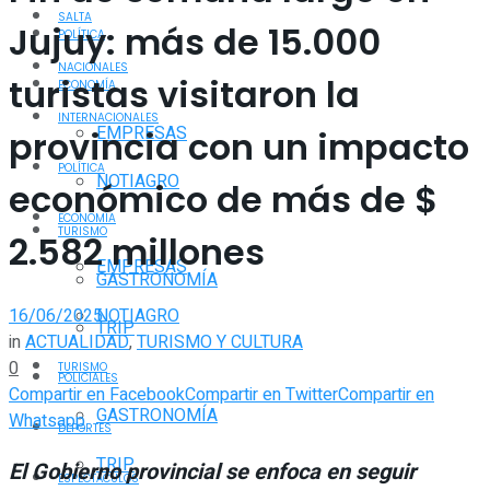
SALTA
Jujuy: más de 15.000
POLÍTICA
NACIONALES
turistas visitaron la
ECONOMÍA
INTERNACIONALES
EMPRESAS
provincia con un impacto
POLÍTICA
NOTIAGRO
económico de más de $
ECONOMÍA
TURISMO
2.582 millones
EMPRESAS
GASTRONOMÍA
16/06/2025
NOTIAGRO
TRIP
in
ACTUALIDAD
,
TURISMO Y CULTURA
0
TURISMO
POLICIALES
Compartir en Facebook
Compartir en Twitter
Compartir en
GASTRONOMÍA
Whatsapp
DEPORTES
TRIP
El Gobierno provincial se enfoca en seguir
ESPECTÁCULOS