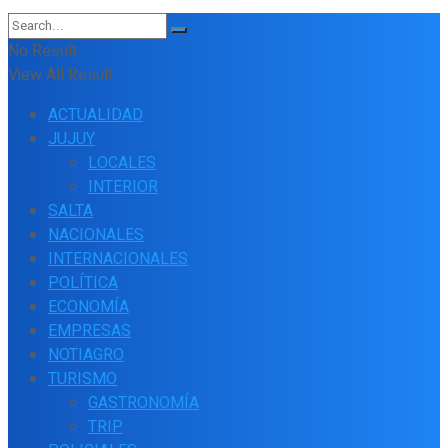
No Result
View All Result
ACTUALIDAD
JUJUY
LOCALES
INTERIOR
SALTA
NACIONALES
INTERNACIONALES
POLÍTICA
ECONOMÍA
EMPRESAS
NOTIAGRO
TURISMO
GASTRONOMÍA
TRIP