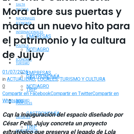
SALTA
Mora abre sus puertas y
POLÍTICA
NACIONALES
marca un nuevo hito para
ECONOMÍA
INTERNACIONALES
EMPRESAS
el patrimonio y la cultura
POLÍTICA
NOTIAGRO
de Jujuy
ECONOMÍA
TURISMO
01/07/2026
EMPRESAS
GASTRONOMÍA
in
ACTUALIDAD
,
LOCALES
,
TURISMO Y CULTURA
0
NOTIAGRO
TRIP
Compartir en Facebook
Compartir en Twitter
Compartir en
Whatsapp
TURISMO
POLICIALES
GASTRONOMÍA
Con la inauguración del espacio diseñado por
DEPORTES
César Pelli, Jujuy concreta un proyecto
TRIP
estratégico que preserva el legado de Lola
ESPECTÁCULOS