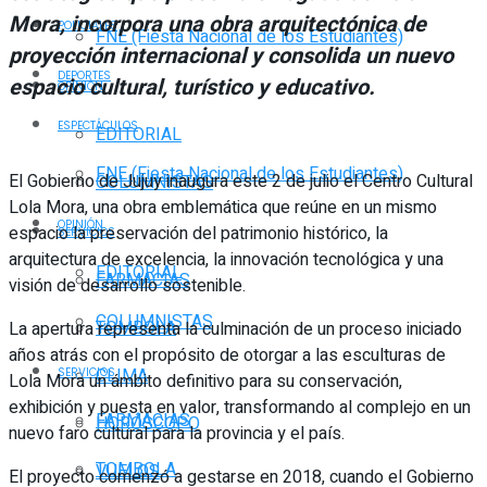
Mora, incorpora una obra arquitectónica de
POLICIALES
FNE (Fiesta Nacional de los Estudiantes)
proyección internacional y consolida un nuevo
DEPORTES
espacio cultural, turístico y educativo.
OPINIÓN
ESPECTÁCULOS
EDITORIAL
FNE (Fiesta Nacional de los Estudiantes)
El Gobierno de Jujuy inaugura este 2 de julio el Centro Cultural
COLUMNISTAS
Lola Mora, una obra emblemática que reúne en un mismo
OPINIÓN
espacio la preservación del patrimonio histórico, la
SERVICIOS
arquitectura de excelencia, la innovación tecnológica y una
EDITORIAL
FARMACIAS
visión de desarrollo sostenible.
COLUMNISTAS
TOMBOLA
La apertura representa la culminación de un proceso iniciado
años atrás con el propósito de otorgar a las esculturas de
CLIMA
SERVICIOS
Lola Mora un ámbito definitivo para su conservación,
exhibición y puesta en valor, transformando al complejo en un
FARMACIAS
HORÓSCOPO
nuevo faro cultural para la provincia y el país.
TOMBOLA
VUELOS
El proyecto comenzó a gestarse en 2018, cuando el Gobierno