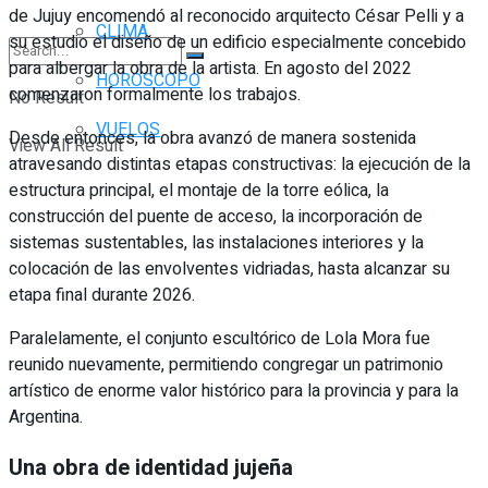
de Jujuy encomendó al reconocido arquitecto César Pelli y a
CLIMA
su estudio el diseño de un edificio especialmente concebido
para albergar la obra de la artista. En agosto del 2022
HORÓSCOPO
comenzaron formalmente los trabajos.
No Result
VUELOS
Desde entonces, la obra avanzó de manera sostenida
View All Result
atravesando distintas etapas constructivas: la ejecución de la
estructura principal, el montaje de la torre eólica, la
construcción del puente de acceso, la incorporación de
sistemas sustentables, las instalaciones interiores y la
colocación de las envolventes vidriadas, hasta alcanzar su
etapa final durante 2026.
Paralelamente, el conjunto escultórico de Lola Mora fue
reunido nuevamente, permitiendo congregar un patrimonio
artístico de enorme valor histórico para la provincia y para la
Argentina.
Una obra de identidad jujeña