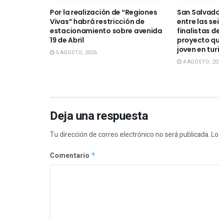
Por la realización de “Regiones
San Salvado
Vivas” habrá restricción de
entre las se
estacionamiento sobre avenida
finalistas d
19 de Abril
proyecto qu
joven en tu
5 AGOSTO, 2026
4 AGOSTO, 20
Deja una respuesta
Tu dirección de correo electrónico no será publicada.
Lo
Comentario
*