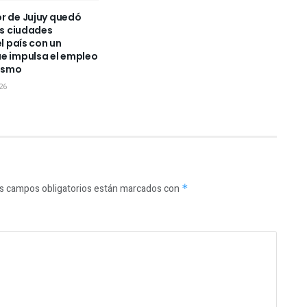
r de Jujuy quedó
is ciudades
el país con un
e impulsa el empleo
rismo
26
s campos obligatorios están marcados con
*