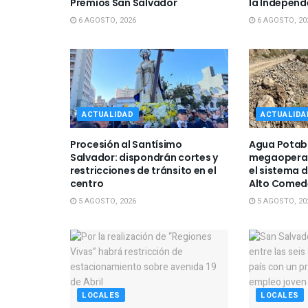
Premios San Salvador
la Independ
6 AGOSTO, 2026
6 AGOSTO, 20
ACTUALIDAD
ACTUALIDA
Procesión al Santísimo
Agua Potabl
Salvador: dispondrán cortes y
megaoperat
restricciones de tránsito en el
el sistema 
centro
Alto Comed
5 AGOSTO, 2026
5 AGOSTO, 20
LOCALES
LOCALES