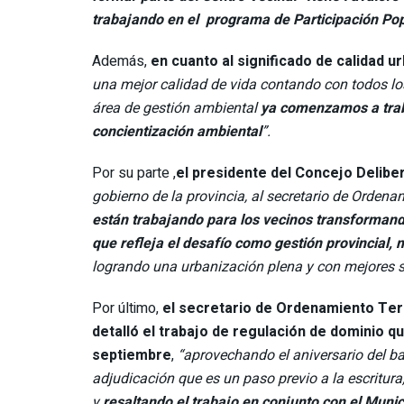
trabajando en el programa de Participación Pop
Además,
en cuanto al significado de calidad ur
una mejor calidad de vida contando con todos lo
área de gestión ambiental
ya comenzamos a traba
concientización ambiental
”.
Por su parte ,
el presidente del Concejo Delibe
gobierno de la provincia, al secretario de Ordenam
están trabajando para los vecinos transformando
que refleja el desafío como gestión provincial,
logrando una urbanización plena y con mejores s
Por último,
el secretario de Ordenamiento Territ
detalló el trabajo de regulación de dominio qu
septiembre
,
“aprovechando el aniversario del b
adjudicación que es un paso previo a la escritura
y
resaltando el trabajo en conjunto con el Munic