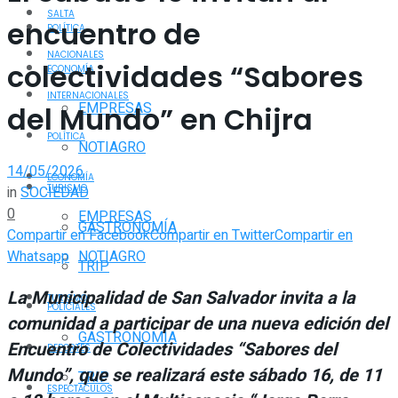
SALTA
encuentro de
POLÍTICA
NACIONALES
colectividades “Sabores
ECONOMÍA
INTERNACIONALES
EMPRESAS
del Mundo” en Chijra
POLÍTICA
NOTIAGRO
14/05/2026
ECONOMÍA
TURISMO
in
SOCIEDAD
0
EMPRESAS
GASTRONOMÍA
Compartir en Facebook
Compartir en Twitter
Compartir en
Whatsapp
NOTIAGRO
TRIP
La Municipalidad de San Salvador invita a la
TURISMO
POLICIALES
comunidad a participar de una nueva edición del
GASTRONOMÍA
Encuentro de Colectividades “Sabores del
DEPORTES
Mundo”, que se realizará este sábado 16, de 11
TRIP
ESPECTÁCULOS