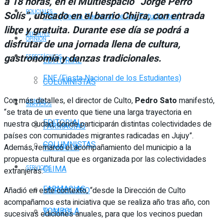
a 18 horas, en el Multiespacio “Jorge Perro
POLICIALES
Solís”, ubicado en el barrio Chijra, con entrada
FNE (Fiesta Nacional de los Estudiantes)
libre y gratuita. Durante ese día se podrá a
DEPORTES
OPINIÓN
disfrutar de una jornada llena de cultura,
gastronomía y danzas tradicionales.
ESPECTÁCULOS
EDITORIAL
FNE (Fiesta Nacional de los Estudiantes)
COLUMNISTAS
Con más detalles, el director de Culto,
Pedro Sato
manifestó,
OPINIÓN
SERVICIOS
“se trata de un evento que tiene una larga trayectoria en
EDITORIAL
nuestra ciudad, donde participarán distintas colectividades de
FARMACIAS
países con comunidades migrantes radicadas en Jujuy”.
COLUMNISTAS
Además, remarcó el acompañamiento del municipio a la
TOMBOLA
propuesta cultural que es organizada por las colectividades
CLIMA
SERVICIOS
extranjeras.
FARMACIAS
Añadió en este contexto, “desde la Dirección de Culto
HORÓSCOPO
acompañamos esta iniciativa que se realiza año tras año, con
TOMBOLA
VUELOS
sucesivas ediciones anuales, para que los vecinos puedan