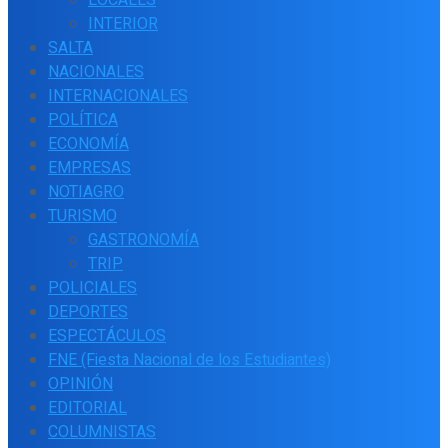
INTERIOR
SALTA
NACIONALES
INTERNACIONALES
POLÍTICA
ECONOMÍA
EMPRESAS
NOTIAGRO
TURISMO
GASTRONOMÍA
TRIP
POLICIALES
DEPORTES
ESPECTÁCULOS
FNE (Fiesta Nacional de los Estudiantes)
OPINIÓN
EDITORIAL
COLUMNISTAS