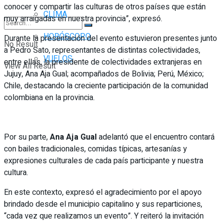
conocer y compartir las culturas de otros países que están
CLIMA
muy arraigadas en nuestra provincia”, expresó.
HORÓSCOPO
Durante la presentación del evento estuvieron presentes junto
No Result
a Pedro Sato, representantes de distintas colectividades,
VUELOS
entre ellas, la presidente de colectividades extranjeras en
View All Result
Jujuy, Ana Aja Gual; acompañados de Bolivia; Perú, México;
Chile, destacando la creciente participación de la comunidad
colombiana en la provincia.
Por su parte,
Ana Aja Gual
adelantó que el encuentro contará
con bailes tradicionales, comidas típicas, artesanías y
expresiones culturales de cada país participante y nuestra
cultura.
En este contexto, expresó el agradecimiento por el apoyo
brindado desde el municipio capitalino y sus reparticiones,
“cada vez que realizamos un evento”. Y reiteró la invitación