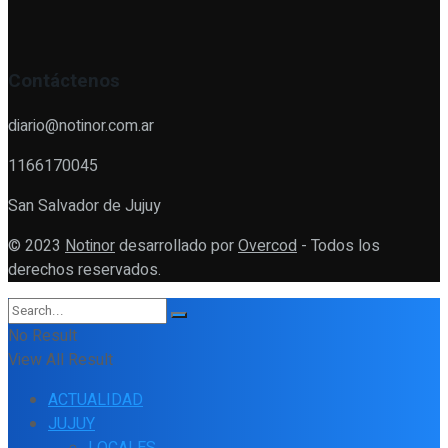
Contáctenos
diario@notinor.com.ar
1166170045
San Salvador de Jujuy
© 2023
Notinor
desarrollado por
Overcod
- Todos los
derechos reservados.
No Result
View All Result
ACTUALIDAD
JUJUY
LOCALES