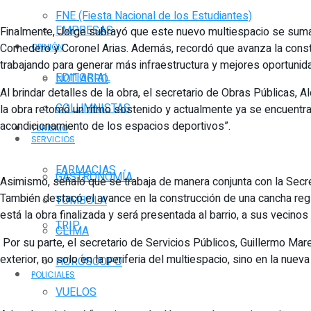
FNE (Fiesta Nacional de los Estudiantes)
EMPRESAS
Finalmente, Jorge subrayó que este nuevo multiespacio se suma a
Comedero y Coronel Arias. Además, recordó que avanza la constr
OPINIÓN
trabajando para generar más infraestructura y mejores oportunid
EDITORIAL
NOTIAGRO
Al brindar detalles de la obra, el secretario de Obras Públicas, 
COLUMNISTAS
la obra retomó un ritmo sostenido y actualmente ya se encuentra te
acondicionamiento de los espacios deportivos”.
TURISMO
SERVICIOS
FARMACIAS
GASTRONOMÍA
Asimismo, señaló que se trabaja de manera conjunta con la Secreta
También destacó el avance en la construcción de una cancha regl
TOMBOLA
está la obra finalizada y será presentada al barrio, a sus vecino
TRIP
CLIMA
Por su parte, el secretario de Servicios Públicos, Guillermo Maren
exterior, no solo en la periferia del multiespacio, sino en la nue
HORÓSCOPO
POLICIALES
VUELOS