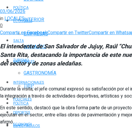
POLÍTICA
03/06/2026
in
LOCALES
INTERIOR
ECONOMÍA
0
Compartir en Facebook
Compartir en Twitter
Compartir en Whatsa
EMPRESAS
SALTA
El intendente de San Salvador de Jujuy, Raúl “Chul
NOTIAGRO
Santa Rita, destacando la importancia de este nuev
TURISMO
NACIONALES
del sector y de zonas aledañas.
GASTRONOMÍA
INTERNACIONALES
TRIP
Durante la visita, el jefe comunal expresó su satisfacción por el
la integración a través de actividades deportivas, artísticas y s
POLICIALES
POLÍTICA
En este sentido, destacó que la obra forma parte de un proyecto 
DEPORTES
ejecutan en el sector, entre ellas obras de pavimentación y mejo
afirmó.
ECONOMÍA
ESPECTÁCULOS