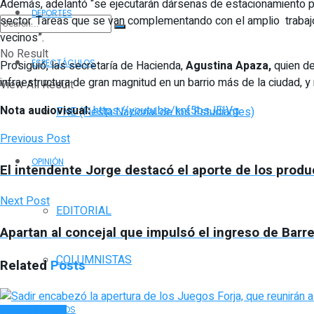
Además, adelantó “se ejecutarán dársenas de estacionamiento p
DEPORTES
sector. Tareas que se van complementando con el amplio trabajo a
vecinos”.
No Result
ESPECTÁCULOS
Prosiguió, las secretaría de Hacienda,
Agustina Apaza,
quien de
infraestructura de gran magnitud en un barrio más de la ciudad, 
View All Result
Nota audiovisual:
https://youtu.be/knf5bsJEIVg
FNE (Fiesta Nacional de los Estudiantes)
Previous Post
OPINIÓN
El intendente Jorge destacó el aporte de los produ
Next Post
EDITORIAL
Apartan al concejal que impulsó el ingreso de Barre
COLUMNISTAS
Related
Posts
SERVICIOS
ACTUALIDAD