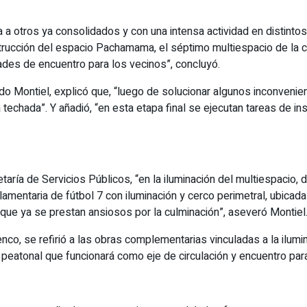
 otros ya consolidados y con una intensa actividad en distintos 
ucción del espacio Pachamama, el séptimo multiespacio de la ciu
ades de encuentro para los vecinos”, concluyó.
Aldo Montiel, explicó que, “luego de solucionar algunos inconvenie
chada”. Y añadió, “en esta etapa final se ejecutan tareas de insta
ría de Servicios Públicos, “en la iluminación del multiespacio, d
amentaria de fútbol 7 con iluminación y cerco perimetral, ubicad
s que ya se prestan ansiosos por la culminación”, aseveró Montiel
co, se refirió a las obras complementarias vinculadas a la ilumina
va peatonal que funcionará como eje de circulación y encuentro par