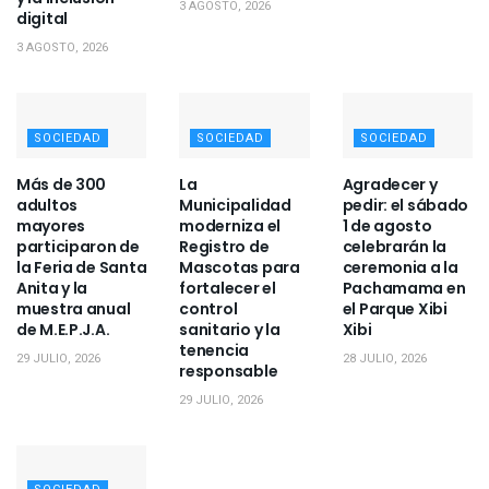
3 AGOSTO, 2026
digital
3 AGOSTO, 2026
SOCIEDAD
SOCIEDAD
SOCIEDAD
Más de 300
La
Agradecer y
adultos
Municipalidad
pedir: el sábado
mayores
moderniza el
1 de agosto
participaron de
Registro de
celebrarán la
la Feria de Santa
Mascotas para
ceremonia a la
Anita y la
fortalecer el
Pachamama en
muestra anual
control
el Parque Xibi
de M.E.P.J.A.
sanitario y la
Xibi
tenencia
29 JULIO, 2026
28 JULIO, 2026
responsable
29 JULIO, 2026