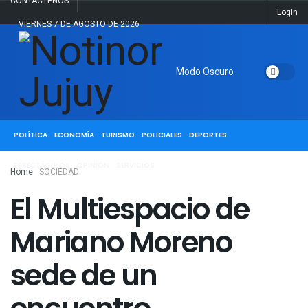
CONTACTENOS
Login
VIERNES 7 DE AGOSTO DE 2026
Modo Oscuro
ACTUALIDAD
JUJUY
SALTA
NACIONALES
INTERNACIONALES
POLÍTICA
ECONOMÍA
TURISMO
POLICIALES
DEPORTES
ESPECTÁCULOS
OPINIÓN
SERVICIOS
Home
SOCIEDAD
El Multiespacio de
Mariano Moreno
sede de un