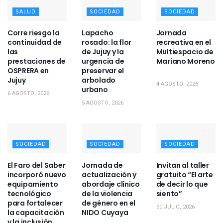
SALUD
SOCIEDAD
SOCIEDAD
Corre riesgo la
Lapacho
Jornada
continuidad de
rosado: la flor
recreativa en el
las
de Jujuy y la
Multiespacio de
prestaciones de
urgencia de
Mariano Moreno
OSPRERA en
preservar el
Jujuy
arbolado
4 AGOSTO, 2026
urbano
6 AGOSTO, 2026
5 AGOSTO, 2026
SOCIEDAD
SOCIEDAD
SOCIEDAD
El Faro del Saber
Jornada de
Invitan al taller
incorporó nuevo
actualización y
gratuito “El arte
equipamiento
abordaje clínico
de decir lo que
tecnológico
de la violencia
siento”
para fortalecer
de género en el
30 JULIO, 2026
la capacitación
NIDO Cuyaya
y la inclusión