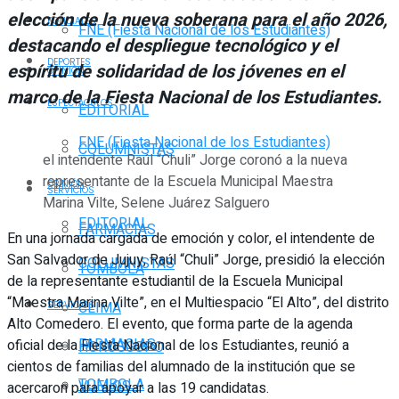
elección de la nueva soberana para el año 2026,
POLICIALES
FNE (Fiesta Nacional de los Estudiantes)
destacando el despliegue tecnológico y el
DEPORTES
espíritu de solidaridad de los jóvenes en el
OPINIÓN
marco de la Fiesta Nacional de los Estudiantes.
ESPECTÁCULOS
EDITORIAL
FNE (Fiesta Nacional de los Estudiantes)
COLUMNISTAS
el intendente Raúl “Chuli” Jorge coronó a la nueva
representante de la Escuela Municipal Maestra
OPINIÓN
SERVICIOS
Marina Vilte, Selene Juárez Salguero
EDITORIAL
FARMACIAS
En una jornada cargada de emoción y color, el intendente de
San Salvador de Jujuy, Raúl “Chuli” Jorge, presidió la elección
COLUMNISTAS
TOMBOLA
de la representante estudiantil de la Escuela Municipal
“Maestra Marina Vilte”, en el Multiespacio “El Alto”, del distrito
CLIMA
SERVICIOS
Alto Comedero. El evento, que forma parte de la agenda
FARMACIAS
oficial de la Fiesta Nacional de los Estudiantes, reunió a
HORÓSCOPO
cientos de familias del alumnado de la institución que se
TOMBOLA
VUELOS
acercaron para apoyar a las 19 candidatas.