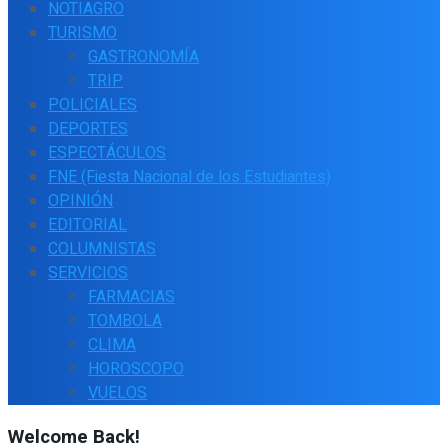
NOTIAGRO
TURISMO
GASTRONOMÍA
TRIP
POLICIALES
DEPORTES
ESPECTÁCULOS
FNE (Fiesta Nacional de los Estudiantes)
OPINIÓN
EDITORIAL
COLUMNISTAS
SERVICIOS
FARMACIAS
TOMBOLA
CLIMA
HOROSCOPO
VUELOS
Welcome Back!