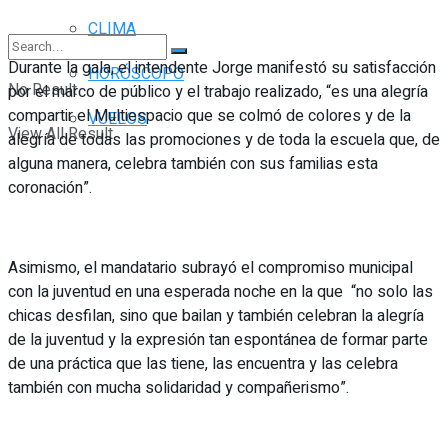
CLIMA
Durante la gala, el intendente Jorge manifestó su satisfacción
HORÓSCOPO
No Result
por el marco de público y el trabajo realizado, “es una alegría
compartir el Multiespacio que se colmó de colores y de la
VUELOS
View All Result
alegría de todas las promociones y de toda la escuela que, de
alguna manera, celebra también con sus familias esta
coronación”.
Asimismo, el mandatario subrayó el compromiso municipal
con la juventud en una esperada noche en la que “no solo las
chicas desfilan, sino que bailan y también celebran la alegría
de la juventud y la expresión tan espontánea de formar parte
de una práctica que las tiene, las encuentra y las celebra
también con mucha solidaridad y compañerismo”.