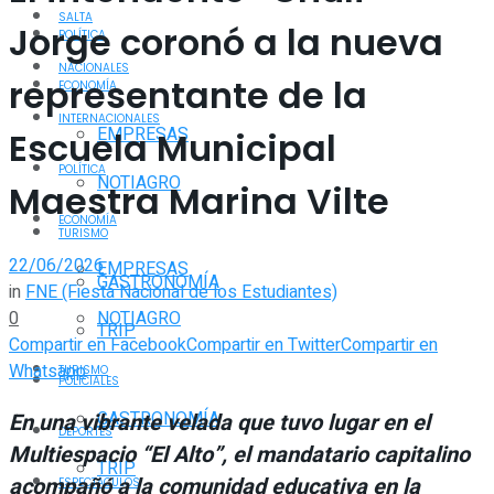
SALTA
Jorge coronó a la nueva
POLÍTICA
NACIONALES
representante de la
ECONOMÍA
INTERNACIONALES
EMPRESAS
Escuela Municipal
POLÍTICA
NOTIAGRO
Maestra Marina Vilte
ECONOMÍA
TURISMO
22/06/2026
EMPRESAS
GASTRONOMÍA
in
FNE (Fiesta Nacional de los Estudiantes)
0
NOTIAGRO
TRIP
Compartir en Facebook
Compartir en Twitter
Compartir en
Whatsapp
TURISMO
POLICIALES
GASTRONOMÍA
En una vibrante velada que tuvo lugar en el
DEPORTES
Multiespacio “El Alto”, el mandatario capitalino
TRIP
acompañó a la comunidad educativa en la
ESPECTÁCULOS