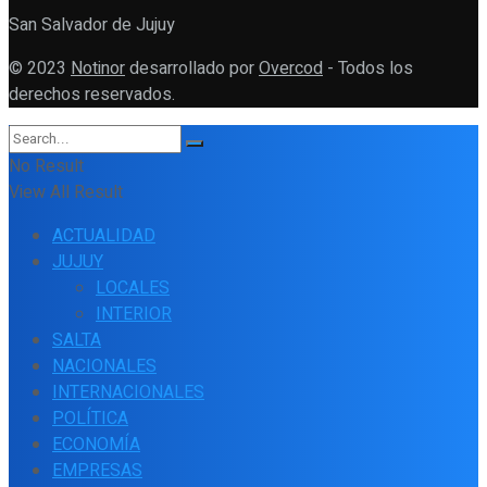
San Salvador de Jujuy
© 2023
Notinor
desarrollado por
Overcod
- Todos los
derechos reservados.
No Result
View All Result
ACTUALIDAD
JUJUY
LOCALES
INTERIOR
SALTA
NACIONALES
INTERNACIONALES
POLÍTICA
ECONOMÍA
EMPRESAS