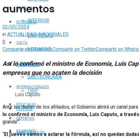
aumentos
POLÍTICA
INTERIOR
ECONOMÍA
02/05/2024
in
ACTUALIDAD
,
NACIONALES
EMPRESAS
0
SALTA
Compartir en Facebook
Compartir en Twitter
Compartir en Whats
NOTIAGRO
Así lo confirmó el ministro de Economía, Luis Cap
TURISMO
NACIONALES
empresas que no acaten la decisión
GASTRONOMÍA
INTERNACIONALES
TRIP
Luis Caputo
POLICIALES
Ante las dudas de los afiliados, el Gobierno abrirá un canal 
POLÍTICA
lo confirmó el ministro de Economía, Luis Caputo, a través
DEPORTES
grande”.
ECONOMÍA
ESPECTÁCULOS
“
El jueves vamos a aclarar la fórmula, así no quedan duda