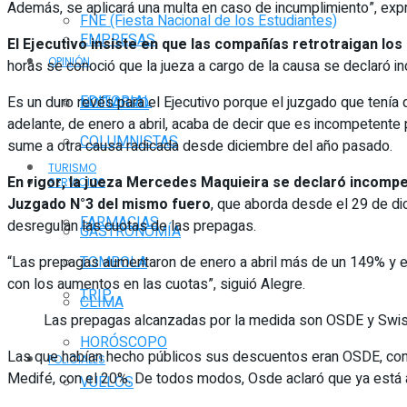
Además, se aplicará una multa en caso de incumplimiento”, expre
FNE (Fiesta Nacional de los Estudiantes)
EMPRESAS
El Ejecutivo insiste en que las compañías retrotraigan lo
OPINIÓN
horas se conoció que la jueza a cargo de la causa se declaró inc
EDITORIAL
Es un duro revés para el Ejecutivo porque el juzgado que tenía 
NOTIAGRO
adelante, de enero a abril, acaba de decir que es incompetente p
COLUMNISTAS
sume a otra causa radicada desde diciembre del año pasado.
TURISMO
En rigor, la jueza Mercedes Maquieira se declaró incompete
SERVICIOS
Juzgado N°3 del mismo fuero
, que aborda desde el 29 de di
FARMACIAS
desregulan las cuotas de las prepagas.
GASTRONOMÍA
“Las prepagas aumentaron de enero a abril más de un 149% y en 
TOMBOLA
con los aumentos en las cuotas”, siguió Alegre.
TRIP
CLIMA
Las prepagas alcanzadas por la medida son OSDE y Swiss 
HORÓSCOPO
Las que habían hecho públicos sus descuentos eran OSDE, con e
POLICIALES
Medifé, con el 20%. De todos modos, Osde aclaró que ya está a
VUELOS