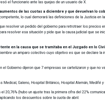
só el funcionario ante las quejas de un usuario de X.
s aumentos de las cuotas a diciembre y que devuelvan lo cob
ompetente, lo cual demorará las definiciones de la Justicia en la
que resolver un pedido del gobierno para retrotraer los precios e
ara resolver esa situación y pide que la causa judicial que se ini
nte en la causa que se tramitaba en el Juzgado en lo Civil 
ciembre un amparo colectivo cuyo objetivo es que se declare la 
el Gobierno dijeron que 7 empresas se cartelizaron y que no van
Medical, Galeno, Hospital Británico, Hospital Alemán, Medifé y 
l 20,76% (hubo un ajuste tras la primera cifra del 22% comunica
plicando los descuentos sobre la cuota de abril.