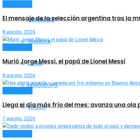
ACTUALIDAD
El mensaje de la selección argentina tras la m
FARMACIAS
8 agosto, 2026
TOMBOLA
ACTUALIDAD
Murió Jorge Messi, el papá de Lionel Messi
CLIMA
8 agosto, 2026
HORÓSCOPO
NACIONALES
Llega el día más frío del mes: avanza una ola
VUELOS
7 agosto, 2026
ACTUALIDAD