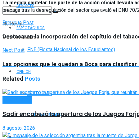
La medida cautelar fue parte de la acción oficial llevada
DEPORTES
prepaga tras la desregulación del sector que avaló el DNU 70/
Previous Post
No Result
ESPECTÁCULOS
Destacaron la incorporación del capítulo del tabac
View All Result
FNE (Fiesta Nacional de los Estudiantes)
Next Post
Las opciones que le quedan a Boca para clasificar
OPINIÓN
Related
Posts
EDITORIAL
ACTUALIDAD
Sadir encabezó la apertura de los Juegos Forj
COLUMNISTAS
8 agosto, 2026
SERVICIOS