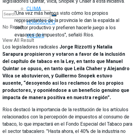
legisladores Quintar, Vilca, Snopek y Chaer a esta iniciativa.
CLIMA
"Una vez más hemos visto cómo los propios
representantes de la provincia le dan la espalda al
HORÓSCOPO
No Result
sector productivo y prefieren hacerle juego a los
evasores de impuestos", señaló Ríos.
VUELOS
View All Result
Los legisladores radicales
Jorge Rizzotti y Natalia
Sarapura propisieron y votaron a favor de la inclusión
del capítulo de tabaco en la Ley, en tanto que Manuel
Quintar se opuso, en tanto que Leila Chaher y Alejandro
Vilca se abstuvieron, y Guillermo Snopek estuvo
ausente, “desoyendo asi los reclamos de los propios
productores, y oponiéndose a un beneficio genuino que
impacta de manera positiva en nuestra región”.
Ríos destacó la importancia de la restitución de los artículos
relacionados con la percepción de impuestos al consumo de
tabaco, lo que impactará en el Fondo Especial del Tabaco para
el sector tabacalero. "Hasta ahora, el 40% de la industria no