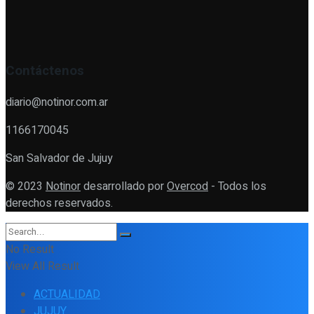
Contáctenos
diario@notinor.com.ar
1166170045
San Salvador de Jujuy
© 2023
Notinor
desarrollado por
Overcod
- Todos los
derechos reservados.
No Result
View All Result
ACTUALIDAD
JUJUY