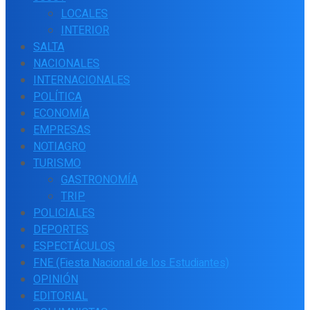
LOCALES
INTERIOR
SALTA
NACIONALES
INTERNACIONALES
POLÍTICA
ECONOMÍA
EMPRESAS
NOTIAGRO
TURISMO
GASTRONOMÍA
TRIP
POLICIALES
DEPORTES
ESPECTÁCULOS
FNE (Fiesta Nacional de los Estudiantes)
OPINIÓN
EDITORIAL