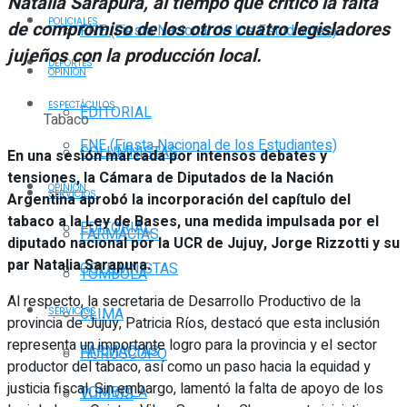
Natalia Sarapura, al tiempo que criticó la falta
POLICIALES
de compromiso de los otros cuatro legisladores
FNE (Fiesta Nacional de los Estudiantes)
jujeños con la producción local.
DEPORTES
OPINIÓN
ESPECTÁCULOS
EDITORIAL
Tabaco
FNE (Fiesta Nacional de los Estudiantes)
COLUMNISTAS
En una sesión marcada por intensos debates y
tensiones, la Cámara de Diputados de la Nación
OPINIÓN
SERVICIOS
Argentina aprobó la incorporación del capítulo del
tabaco a la Ley de Bases, una medida impulsada por el
EDITORIAL
FARMACIAS
diputado nacional por la UCR de Jujuy, Jorge Rizzotti y su
par Natalia Sarapura.
COLUMNISTAS
TOMBOLA
Al respecto, la secretaria de Desarrollo Productivo de la
CLIMA
SERVICIOS
provincia de Jujuy, Patricia Ríos, destacó que esta inclusión
representa un importante logro para la provincia y el sector
FARMACIAS
HORÓSCOPO
productor del tabaco, así como un paso hacia la equidad y
justicia fiscal. Sin embargo, lamentó la falta de apoyo de los
TOMBOLA
VUELOS