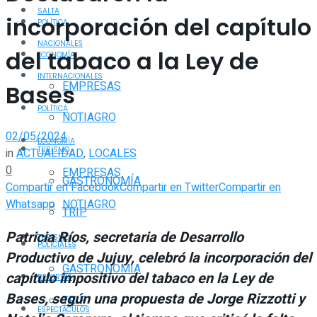
SALTA
incorporación del capítulo
POLÍTICA
NACIONALES
del tabaco a la Ley de
ECONOMÍA
INTERNACIONALES
EMPRESAS
Bases
POLÍTICA
NOTIAGRO
02/05/2024
ECONOMÍA
TURISMO
in
ACTUALIDAD
,
LOCALES
0
EMPRESAS
GASTRONOMÍA
Compartir en Facebook
Compartir en Twitter
Compartir en
Whatsapp
NOTIAGRO
TRIP
Patricia Ríos, secretaria de Desarrollo
TURISMO
POLICIALES
Productivo de Jujuy, celebró la incorporación del
GASTRONOMÍA
capítulo impositivo del tabaco en la Ley de
DEPORTES
Bases, según una propuesta de Jorge Rizzotti y
TRIP
ESPECTÁCULOS