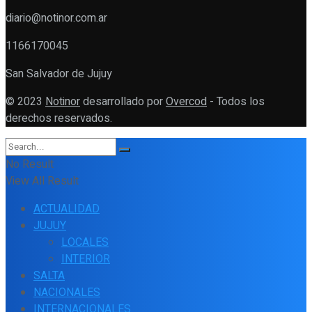
diario@notinor.com.ar
1166170045
San Salvador de Jujuy
© 2023
Notinor
desarrollado por
Overcod
- Todos los
derechos reservados.
No Result
View All Result
ACTUALIDAD
JUJUY
LOCALES
INTERIOR
SALTA
NACIONALES
INTERNACIONALES