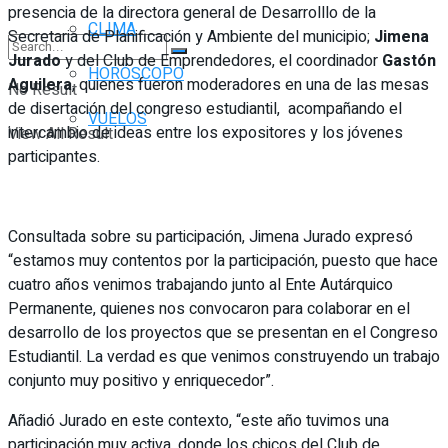
presencia de la directora general de Desarrolllo de la
CLIMA
Secretaria de Planificación y Ambiente del municipio;
Jimena
Jurado
y del Club de Emprendedores, el coordinador
Gastón
HORÓSCOPO
Aguilera
, quienes fueron moderadores en una de las mesas
No Result
de disertación del congreso estudiantil, acompañando el
VUELOS
intercambio de ideas entre los expositores y los jóvenes
View All Result
participantes.
Consultada sobre su participación, Jimena Jurado expresó
“estamos muy contentos por la participación, puesto que hace
cuatro años venimos trabajando junto al Ente Autárquico
Permanente, quienes nos convocaron para colaborar en el
desarrollo de los proyectos que se presentan en el Congreso
Estudiantil. La verdad es que venimos construyendo un trabajo
conjunto muy positivo y enriquecedor”.
Añadió Jurado en este contexto, “este año tuvimos una
participación muy activa, donde los chicos del Club de