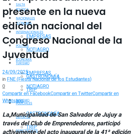
SALTA
presente en la nueva
POLÍTICA
NACIONALES
edición nacional del
ECONOMÍA
INTERNACIONALES
EMPRESAS
Congreso Nacional de la
POLÍTICA
NOTIAGRO
Juventud
ECONOMÍA
TURISMO
24/09/2025
EMPRESAS
GASTRONOMÍA
in
FNE (Fiesta Nacional de los Estudiantes)
0
NOTIAGRO
TRIP
Compartir en Facebook
Compartir en Twitter
Compartir en
Whatsapp
TURISMO
POLICIALES
GASTRONOMÍA
La Municipalidad de San Salvador de Jujuy a
DEPORTES
través del Club de Emprendedores, participó
TRIP
activamente del acto inaugural de la 41ª edición
ESPECTÁCULOS