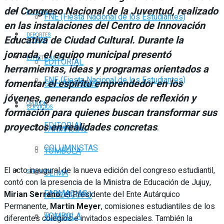
del Congreso Nacional de la Juventud, realizado
POLICIALES
FNE (Fiesta Nacional de los Estudiantes)
en las instalaciones del Centro de Innovación
DEPORTES
Educativa de Ciudad Cultural. Durante la
OPINIÓN
jornada, el equipo municipal presentó
ESPECTÁCULOS
EDITORIAL
herramientas, ideas y programas orientados a
FNE (Fiesta Nacional de los Estudiantes)
fomentar el espíritu emprendedor en los
COLUMNISTAS
jóvenes, generando espacios de reflexión y
OPINIÓN
SERVICIOS
formación para quienes buscan transformar sus
EDITORIAL
proyectos en realidades concretas
.
FARMACIAS
COLUMNISTAS
TOMBOLA
El acto inaugural de la nueva edición del congreso estudiantil,
CLIMA
SERVICIOS
contó con la presencia de la Ministra de Educación de Jujuy,
FARMACIAS
Mirian Serrano
; el Presidente del Ente Autárquico
HORÓSCOPO
Permanente,
Martin Meyer
, comisiones estudiantiles de los
TOMBOLA
VUELOS
diferentes colegios e invitados especiales. También la