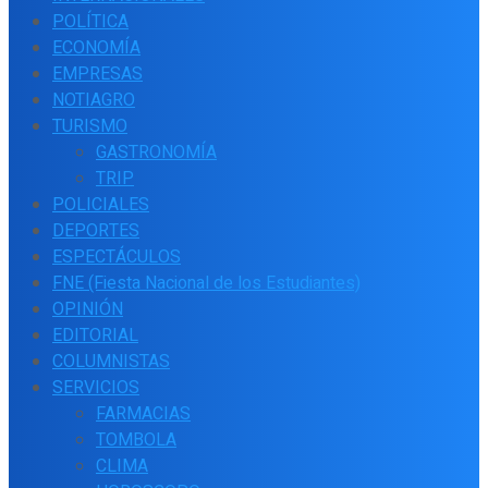
POLÍTICA
ECONOMÍA
EMPRESAS
NOTIAGRO
TURISMO
GASTRONOMÍA
TRIP
POLICIALES
DEPORTES
ESPECTÁCULOS
FNE (Fiesta Nacional de los Estudiantes)
OPINIÓN
EDITORIAL
COLUMNISTAS
SERVICIOS
FARMACIAS
TOMBOLA
CLIMA