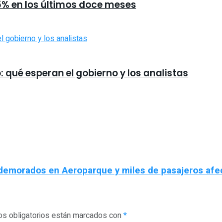
,5% en los últimos doce meses
o: qué esperan el gobierno y los analistas
 demorados en Aeroparque y miles de pasajeros af
s obligatorios están marcados con
*