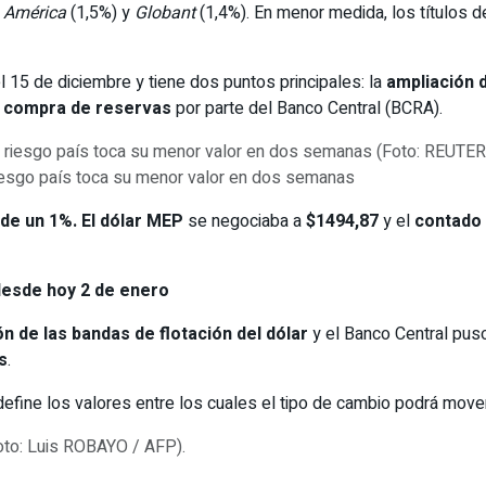
n América
(1,5%) y
Globant
(1,4%). En menor medida, los títulos
 15 de diciembre y tiene dos puntos principales: la
ampliación 
 compra de reservas
por parte del Banco Central (BCRA).
 riesgo país toca su menor valor en dos semanas
de un 1%. El dólar
MEP
se negociaba a
$1494,87
y el
contado 
desde hoy 2 de enero
ón de las bandas de flotación del dólar
y el Banco Central pu
s
.
efine los valores entre los cuales el tipo de cambio podrá movers