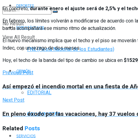
DEPORTES
En concreto,
durante enero el ajuste será de 2,5% y el tech
En febrero, los límites volverán a modificarse de acuerdo con la
No Result
banda acompañará ese mismo ritmo de actualización.
ESPECTÁCULOS
View All Result
El nuevo mecanismo implica que el techo y el piso se moverán to
Indec, con un rezago de dos meses.
FNE (Fiesta Nacional de los Estudiantes)
Hoy, el techo de la banda del tipo de cambio se ubica en
$1529
OPINIÓN
Previous Post
Así empezó el incendio mortal en una fiesta de A
EDITORIAL
Next Post
En pleno éxodo por las vacaciones, hay 37 vuelos
COLUMNISTAS
Related
Posts
SERVICIOS