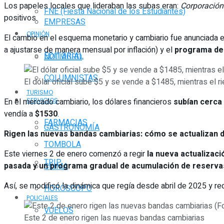
Los papeles locales que lideraban las subas eran:
Corporació
FNE (Fiesta Nacional de los Estudiantes)
positivos.
EMPRESAS
OPINIÓN
El cambio en el esquema monetario y cambiario fue anunciada el
a ajustarse de manera mensual por inflación) y el
programa de
EDITORIAL
NOTIAGRO
COLUMNISTAS
El dólar oficial sube $5 y se vende a $1485, mientras el
TURISMO
En el mercado cambiario, los dólares financieros
subían cerca 
SERVICIOS
vendía a
$1530
.
FARMACIAS
GASTRONOMÍA
Rigen las nuevas bandas cambiarias: cómo se actualizan 
TOMBOLA
Este viernes 2 de enero comenzó a regir
la nueva actualizaci
TRIP
pasada y un programa gradual de acumulación de reserva
CLIMA
Así, se modificó la dinámica que regía desde abril de 2025 y red
HORÓSCOPO
POLICIALES
VUELOS
Este 2 de enero rigen las nuevas bandas cambiarias