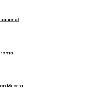
 nacional
ograma”
Vaca Muerta