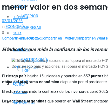
menor valor en dos sema
POLÍTICA
INTERIOR
ECONOMÍA
02/01/2026
in
ECONOMÍA
EMPRESAS
0
SALTA
Compartir en Facebook
Compartir en Twitter
Compartir en Whats
NOTIAGRO
El indicador que mide la confianza de los inverso
TURISMO
NACIONALES
GASTRONOMÍA
Dólar, riesgo país y acciones: así opera el mercado HOY 2
INTERNACIONALES
TRIP
El
riesgo país
bajaba 15 unidades y operaba en
557 puntos
bá
etapa del programa económico
dispuesto por el presidente
POLICIALES
POLÍTICA
El indicador que mide la confianza de los inversores cerró 202
DEPORTES
Las
acciones argentinas
que operan en
Wall Street
anotaba
ECONOMÍA
ESPECTÁCULOS