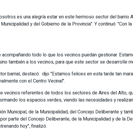
 nosotros es una alegría estar en este hermoso sector del barri
nicipalidad y del Gobierno de la Provincia". Y continuó: "Con l
mpre acompañando todo lo que los vecinos puedan gestionar. Esta
ino también a los vecinos, para que este sector se desarrolle mu
tor barrial, destacó: dijo "Estamos felices en esta tarde tan mara
malmente con el Centro Vecinal".
 de vecinos referentes de todos los sectores de Aires del Alto
sformando los espacios verdes, viendo las necesidades y realiza
n Municipal, de la Municipalidad, del Concejo Deliberante y tamb
or parte del Concejo Deliberante, de la Municipalidad y de la De
renando hoy", finalizó.