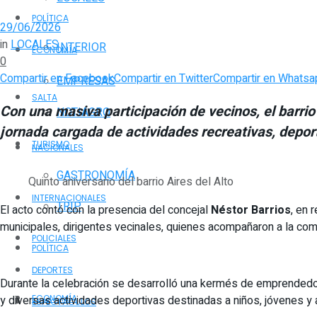
POLÍTICA
29/06/2026
in
LOCALES
INTERIOR
ECONOMÍA
0
Compartir en Facebook
Compartir en Twitter
Compartir en Whatsa
EMPRESAS
SALTA
Con una masiva participación de vecinos, el barrio
NOTIAGRO
jornada cargada de actividades recreativas, deporti
TURISMO
NACIONALES
GASTRONOMÍA
Quinto aniversario del barrio Aires del Alto
INTERNACIONALES
TRIP
El acto contó con la presencia del concejal
Néstor Barrios
, en 
municipales, dirigentes vecinales, quienes acompañaron a la comu
POLICIALES
POLÍTICA
DEPORTES
Durante la celebración se desarrolló una kermés de emprendedor
y diversas actividades deportivas destinadas a niños, jóvenes y 
ECONOMÍA
ESPECTÁCULOS