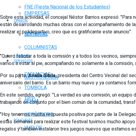
FNE (Fiesta Nacional de los Estudiantes)
EMPRESAS
Sobre esta actividad, el concejal Néstor Barrios expresó: "Para
OPINIÓN
están desarrollando muchas obras con el acompañamiento de la Mu
realizar el polideportivo, creo que es gratificante este anuncio".
EDITORIAL
NOTIAGRO
COLUMNISTAS
"Quiero felicitar a toda la comisión y a todos los vecinos, sie
TURISMO
SERVICIOS
vamos a estar al pie, acompañando no solamente a la comisión, s
FARMACIAS
Por su parte,
Analía Sibila
, presidenta del Centro Vecinal del sec
GASTRONOMÍA
aniversario del barrio. Es un barrio muy nuevo y ya contamos for
TOMBOLA
En este sentido, agregó: "La verdad es una comisión, un equipo
TRIP
CLIMA
trabajando en conjunto por el bien común de la comunidad, tran
"Hoy tenemos mucha respuesta positiva por parte de la Delegació
HORÓSCOPO
POLICIALES
estas semanas para realizar este festival tuvimos mucho apoyo p
VUELOS
regalos y también instalaron tres juegos nuevos que estamos est