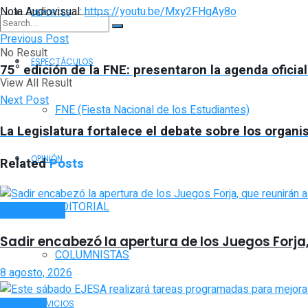
Nota Audiovisual:
https://youtu.be/Mxy2FHgAy8o
DEPORTES
Previous Post
No Result
ESPECTÁCULOS
75° edición de la FNE: presentaron la agenda oficia
View All Result
Next Post
FNE (Fiesta Nacional de los Estudiantes)
La Legislatura fortalece el debate sobre los organ
OPINIÓN
Related
Posts
EDITORIAL
ACTUALIDAD
Sadir encabezó la apertura de los Juegos Forja
COLUMNISTAS
8 agosto, 2026
LOCALES
SERVICIOS