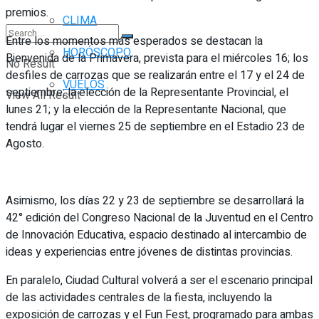
premios.
CLIMA
Entre los momentos más esperados se destacan la
HORÓSCOPO
Bienvenida de la Primavera, prevista para el miércoles 16; los
No Result
desfiles de carrozas que se realizarán entre el 17 y el 24 de
VUELOS
septiembre; la elección de la Representante Provincial, el
View All Result
lunes 21; y la elección de la Representante Nacional, que
tendrá lugar el viernes 25 de septiembre en el Estadio 23 de
Agosto.
Asimismo, los días 22 y 23 de septiembre se desarrollará la
42° edición del Congreso Nacional de la Juventud en el Centro
de Innovación Educativa, espacio destinado al intercambio de
ideas y experiencias entre jóvenes de distintas provincias.
En paralelo, Ciudad Cultural volverá a ser el escenario principal
de las actividades centrales de la fiesta, incluyendo la
exposición de carrozas y el Fun Fest, programado para ambas