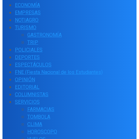
ECONOMÍA
EMPRESAS
NOTIAGRO
TURISMO
GASTRONOMÍA
TRIP
POLICIALES
DEPORTES
ESPECTÁCULOS
FNE (Fiesta Nacional de los Estudiantes)
OPINIÓN
EDITORIAL
COLUMNISTAS
SERVICIOS
FARMACIAS
TOMBOLA
CLIMA
HOROSCOPO