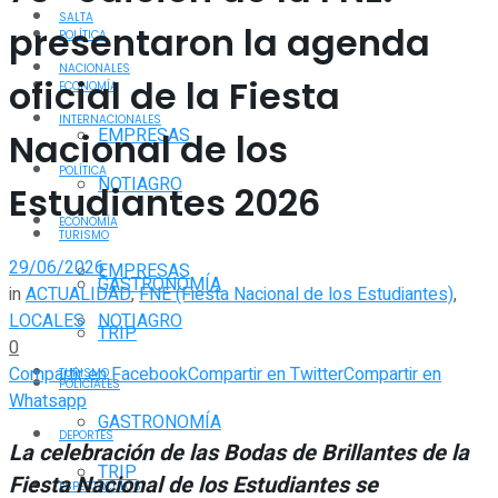
SALTA
presentaron la agenda
POLÍTICA
NACIONALES
oficial de la Fiesta
ECONOMÍA
INTERNACIONALES
EMPRESAS
Nacional de los
POLÍTICA
NOTIAGRO
Estudiantes 2026
ECONOMÍA
TURISMO
29/06/2026
EMPRESAS
GASTRONOMÍA
in
ACTUALIDAD
,
FNE (Fiesta Nacional de los Estudiantes)
,
LOCALES
NOTIAGRO
TRIP
0
Compartir en Facebook
Compartir en Twitter
Compartir en
TURISMO
POLICIALES
Whatsapp
GASTRONOMÍA
DEPORTES
La celebración de las Bodas de Brillantes de la
TRIP
Fiesta Nacional de los Estudiantes se
ESPECTÁCULOS