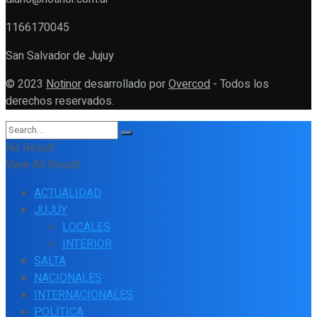
1166170045
San Salvador de Jujuy
© 2023
Notinor
desarrollado por
Overcod
- Todos los
derechos reservados.
No Result
View All Result
ACTUALIDAD
JUJUY
LOCALES
INTERIOR
SALTA
NACIONALES
INTERNACIONALES
POLÍTICA