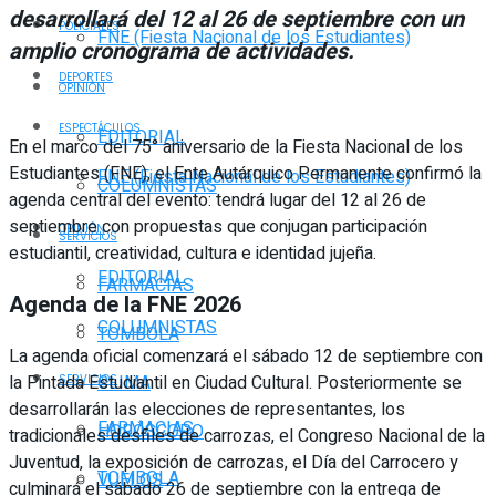
desarrollará del 12 al 26 de septiembre con un
POLICIALES
FNE (Fiesta Nacional de los Estudiantes)
amplio cronograma de actividades.
DEPORTES
OPINIÓN
ESPECTÁCULOS
EDITORIAL
En el marco del 75° aniversario de la Fiesta Nacional de los
Estudiantes (FNE), el Ente Autárquico Permanente confirmó la
FNE (Fiesta Nacional de los Estudiantes)
COLUMNISTAS
agenda central del evento: tendrá lugar del 12 al 26 de
septiembre con propuestas que conjugan participación
OPINIÓN
SERVICIOS
estudiantil, creatividad, cultura e identidad jujeña.
EDITORIAL
FARMACIAS
Agenda de la FNE 2026
COLUMNISTAS
TOMBOLA
La agenda oficial comenzará el sábado 12 de septiembre con
la Pintada Estudiantil en Ciudad Cultural. Posteriormente se
CLIMA
SERVICIOS
desarrollarán las elecciones de representantes, los
FARMACIAS
HORÓSCOPO
tradicionales desfiles de carrozas, el Congreso Nacional de la
Juventud, la exposición de carrozas, el Día del Carrocero y
TOMBOLA
VUELOS
culminará el sábado 26 de septiembre con la entrega de