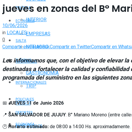
jueves en zonas del B° Ma
POLÍTICA
INTERIOR
ECONOMÍA
10/06/2026
in
LOCALES
EMPRESAS
0
SALTA
Compartir en Facebook
Compartir en Twitter
Compartir en Whats
NOTIAGRO
Les informamos que, con el objetivo de elevar la
TURISMO
NACIONALES
destinadas a fortalecer la calidad y confiabilidad
GASTRONOMÍA
programada del suministro en las siguientes zona
INTERNACIONALES
TRIP
POLICIALES
📅
JUEVES 11 de Junio 2026
POLÍTICA
DEPORTES
📍
SAN SALVADOR DE JUJUY
: B° Mariano Moreno (entre calle
ECONOMÍA
🕐
Horario estimado:
de 08:00 a 14:00 Hs. aproximadamente.
ESPECTÁCULOS