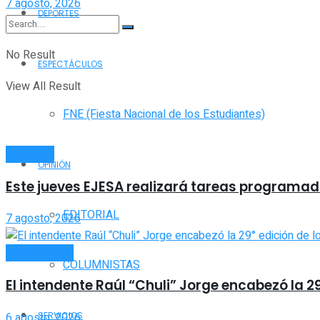
7 agosto, 2026
DEPORTES
No Result
ESPECTÁCULOS
View All Result
FNE (Fiesta Nacional de los Estudiantes)
LOCALES
OPINIÓN
Este jueves EJESA realizará tareas programada
EDITORIAL
7 agosto, 2026
ACTUALIDAD
COLUMNISTAS
El intendente Raúl “Chuli” Jorge encabezó la 2
6 agosto, 2026
SERVICIOS