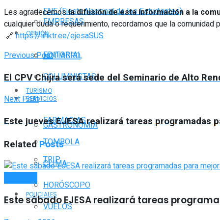
FNE (Fiesta Nacional de los Estudiantes)
Les agradecemos
la difusión de esta información a la com
EMPRESAS
cualquier duda o requerimiento, recordamos que la comunidad
OPINIÓN
🔗
https://linktr.ee/ejesaSUS
EDITORIAL
Previous Post
NOTIAGRO
El CPV Chijra será sede del Seminario de Alto Ren
COLUMNISTAS
TURISMO
Next Post
SERVICIOS
FARMACIAS
Este jueves EJESA realizará tareas programadas p
GASTRONOMÍA
TOMBOLA
Related
Posts
TRIP
CLIMA
LOCALES
HORÓSCOPO
POLICIALES
Este sábado EJESA realizará tareas programada
VUELOS