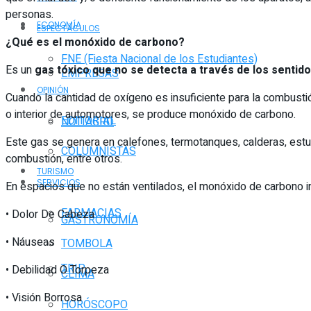
personas.
ECONOMÍA
ESPECTÁCULOS
¿Qué es el monóxido de carbono?
FNE (Fiesta Nacional de los Estudiantes)
Es un
gas tóxico que no se detecta a través de los sentido
EMPRESAS
OPINIÓN
Cuando la cantidad de oxígeno es insuficiente para la combusti
o interior de automotores, se produce monóxido de carbono.
EDITORIAL
NOTIAGRO
Este gas se genera en calefones, termotanques, calderas, estufa
COLUMNISTAS
combustión, entre otros.
TURISMO
SERVICIOS
En espacios que no están ventilados, el monóxido de carbono i
FARMACIAS
• Dolor De Cabeza
GASTRONOMÍA
• Náuseas
TOMBOLA
TRIP
• Debilidad O Torpeza
CLIMA
• Visión Borrosa
HORÓSCOPO