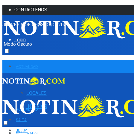
CONTACTENOS
JUEVES 6 DE AGOSTO DE 2026
Login
Modo Oscuro
ACTUALIDAD
JUJUY
LOCALES
INTERIOR
ACTUALIDAD
SALTA
JUJUY
NACIONALES