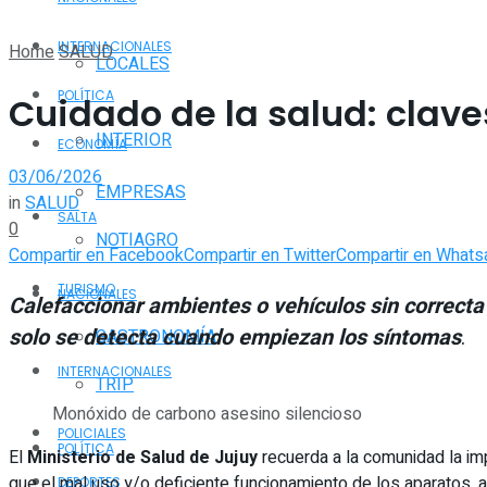
INTERNACIONALES
Home
SALUD
LOCALES
POLÍTICA
Cuidado de la salud: clave
INTERIOR
ECONOMÍA
03/06/2026
EMPRESAS
in
SALUD
SALTA
0
NOTIAGRO
Compartir en Facebook
Compartir en Twitter
Compartir en Whats
TURISMO
NACIONALES
Calefaccionar ambientes o vehículos sin correcta 
solo se detecta cuando empiezan los síntomas
.
GASTRONOMÍA
INTERNACIONALES
TRIP
Monóxido de carbono asesino silencioso
POLICIALES
POLÍTICA
El
Ministerio de Salud de Jujuy
recuerda a la comunidad la imp
que el mal uso y/o deficiente funcionamiento de los aparatos, 
DEPORTES