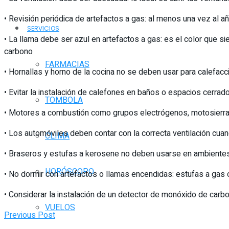
• Revisión periódica de artefactos a gas: al menos una vez al 
SERVICIOS
• La llama debe ser azul en artefactos a gas: es el color que s
carbono
FARMACIAS
• Hornallas y horno de la cocina no se deben usar para calef
• Evitar la instalación de calefones en baños o espacios cerra
TOMBOLA
• Motores a combustión como grupos electrógenos, motosierras
• Los automóviles deben contar con la correcta ventilación cu
CLIMA
• Braseros y estufas a kerosene no deben usarse en ambientes
HORÓSCOPO
• No dormir con artefactos o llamas encendidas: estufas a ga
• Considerar la instalación de un detector de monóxido de carb
VUELOS
Previous Post