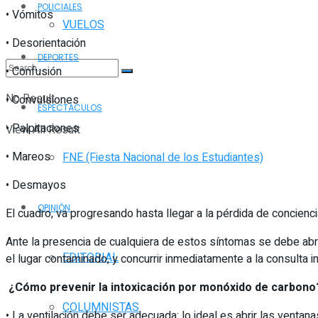
POLICIALES
• Vómitos
VUELOS
• Desorientación
DEPORTES
• Confusión
No Result
• Convulsiones
ESPECTÁCULOS
• Palpitaciones
View All Result
• Mareos
FNE (Fiesta Nacional de los Estudiantes)
• Desmayos
OPINIÓN
El cuadro, va progresando hasta llegar a la pérdida de concienci
Ante la presencia de cualquiera de estos síntomas se debe abri
EDITORIAL
el lugar contaminado, y concurrir inmediatamente a la consulta
¿Cómo prevenir la intoxicación por monóxido de carbono
COLUMNISTAS
• La ventilación debe ser adecuada: lo ideal es abrir las ven