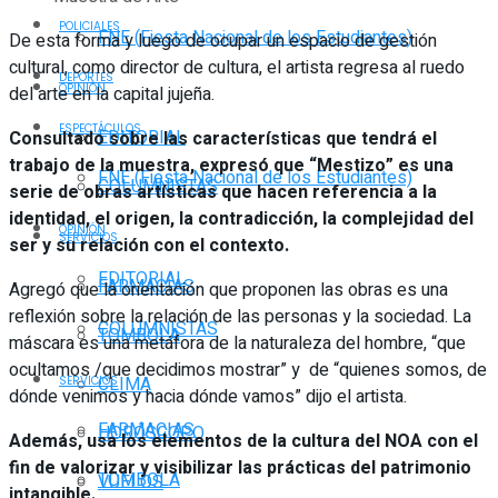
POLICIALES
FNE (Fiesta Nacional de los Estudiantes)
De esta forma y luego de ocupar un espacio de gestión
cultural, como director de cultura, el artista regresa al ruedo
DEPORTES
OPINIÓN
del arte en la capital jujeña.
ESPECTÁCULOS
EDITORIAL
Consultado sobre las características que tendrá el
trabajo de la muestra, expresó que “Mestizo” es una
FNE (Fiesta Nacional de los Estudiantes)
COLUMNISTAS
serie de obras artísticas que hacen referencia a la
identidad, el origen, la contradicción, la complejidad del
OPINIÓN
SERVICIOS
ser y su relación con el contexto.
EDITORIAL
FARMACIAS
Agregó que la orientación que proponen las obras es una
reflexión sobre la relación de las personas y la sociedad. La
COLUMNISTAS
TOMBOLA
máscara es una metáfora de la naturaleza del hombre, “que
ocultamos /que decidimos mostrar” y de “quienes somos, de
CLIMA
SERVICIOS
dónde venimos y hacia dónde vamos” dijo el artista.
FARMACIAS
HORÓSCOPO
Además, usa los elementos de la cultura del NOA con el
fin de valorizar y visibilizar las prácticas del patrimonio
TOMBOLA
VUELOS
intangible.