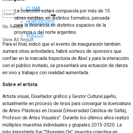
CLIMA
La colección estará compuesta por más de 15
obras inéditas, en distintos formatos, pensada
HORÓSCOPO
para la itinerancia en distintos espacios de la
No Result
provincia o del norte argentino.
VUELOS
View All Result
Para el final, indicó que el evento de inauguración también
sumará otras actividades, habrá sorteos de sponsors que
confían en la marcada trayectoria de Abel y para la interacción
con el público invitado, se presentará una actuación de danza
en vivo y trabajos con realidad aumentada.
Sobre el artista
Artista visual, Diseñador gráfico y Gestor Cultural jujeño,
actualmente en proceso de tesis para conseguir la licenciatura
de Artes Plásticas en Ucasal (Universidad Católica de Salta),
Profesor de Artes Visuales". Durante los últimos años realizó
múltiples muestras individuales y grupales 2015-2020. La
más importante fue "Shopping On", muestra colectiva en