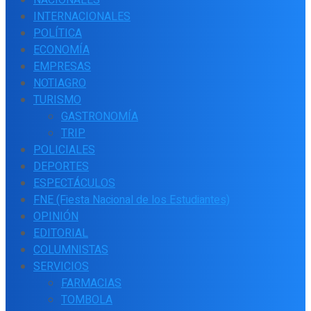
INTERNACIONALES
POLÍTICA
ECONOMÍA
EMPRESAS
NOTIAGRO
TURISMO
GASTRONOMÍA
TRIP
POLICIALES
DEPORTES
ESPECTÁCULOS
FNE (Fiesta Nacional de los Estudiantes)
OPINIÓN
EDITORIAL
COLUMNISTAS
SERVICIOS
FARMACIAS
TOMBOLA