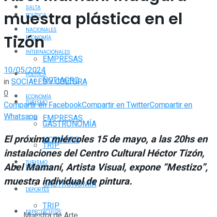
SALTA
muestra plástica en el
POLÍTICA
NACIONALES
Tizón
ECONOMÍA
INTERNACIONALES
EMPRESAS
10/05/2024
POLÍTICA
NOTIAGRO
in
SOCIALES Y CULTURA
0
ECONOMÍA
TURISMO
Compartir en Facebook
Compartir en Twitter
Compartir en
Whatsapp
EMPRESAS
GASTRONOMÍA
El próximo miércoles 15 de mayo, a las 20hs en
NOTIAGRO
TRIP
instalaciones del Centro Cultural Héctor Tizón,
TURISMO
Abel Mamaní, Artista Visual, expone “Mestizo”,
POLICIALES
muestra individual de pintura.
GASTRONOMÍA
DEPORTES
TRIP
ESPECTÁCULOS
Muestra de Arte