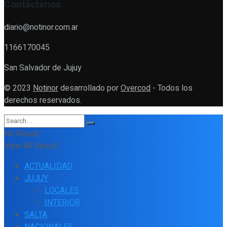
Contáctenos
diario@notinor.com.ar
1166170045
San Salvador de Jujuy
© 2023
Notinor
desarrollado por
Overcod
- Todos los
derechos reservados.
No Result
View All Result
ACTUALIDAD
JUJUY
LOCALES
INTERIOR
SALTA
NACIONALES