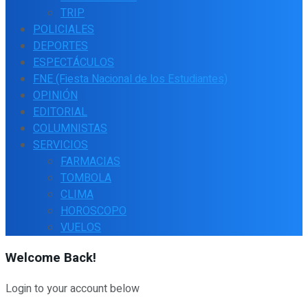
TRIP
POLICIALES
DEPORTES
ESPECTÁCULOS
FNE (Fiesta Nacional de los Estudiantes)
OPINIÓN
EDITORIAL
COLUMNISTAS
SERVICIOS
FARMACIAS
TOMBOLA
CLIMA
HOROSCOPO
VUELOS
Welcome Back!
Login to your account below