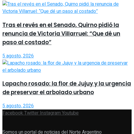
Tras el revés en el Senado, Quirno pidió la
renuncia de Victoria Villarruel: “Que dé un
paso al costado”
5 agosto, 2026
Lapacho rosado: la flor de Jujuy y la urgencia
de preservar el arbolado urbano
5 agosto, 2026
Facebook
Twitter
Instagram
Youtube
Somos un portal de noticias del Norte Argentino