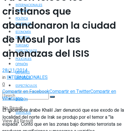
INTERNACIONALES
cristianos que
TURISMO
POLÍTICA
abandonaron la ciudad
POLICIALES
ECONOMÍA
de Mosul por las
DEPORTES
TURISMO
amenazas del ISIS
ESPECTÁCULOS
POLICIALES
OPINIÓN
28/11/2014
DEPORTES
in
INTERNACIONALES
SERVICIOS
0
ESPECTÁCULOS
Compartir en Facebook
Compartir en Twitter
Compartir en
Whatsapp
OPINIÓN
No Result
El sacerdote árabe Khalil Jarr denunció que ese exodo de la
SERVICIOS
localidad del norte de Irak se produjo por el temor a "la
View All Result
espada". Contó que en las zonas bajo dominio terrorista se