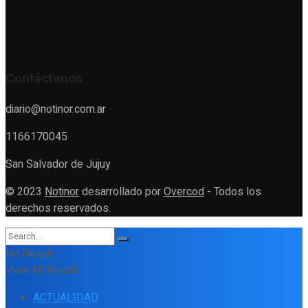
Contáctenos
diario@notinor.com.ar
1166170045
San Salvador de Jujuy
© 2023
Notinor
desarrollado por
Overcod
- Todos los
derechos reservados.
No Result
View All Result
ACTUALIDAD