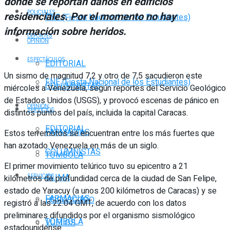
donde se reportan daños en edificios
POLICIALES
residenciales. Por el momento no hay
FNE (Fiesta Nacional de los Estudiantes)
información sobre heridos.
DEPORTES
OPINIÓN
ESPECTÁCULOS
EDITORIAL
Un sismo de magnitud 7,2 y otro de 7,5 sacudieron este
FNE (Fiesta Nacional de los Estudiantes)
COLUMNISTAS
miércoles a Venezuela, según reportes del Servicio Geológico
de Estados Unidos (USGS), y provocó escenas de pánico en
OPINIÓN
SERVICIOS
distintos puntos del país, incluida la capital Caracas.
EDITORIAL
FARMACIAS
Estos terremotos se encuentran entre los más fuertes que
han azotado Venezuela en más de un siglo.
COLUMNISTAS
TOMBOLA
El primer movimiento telúrico tuvo su epicentro a 21
CLIMA
SERVICIOS
kilómetros de profundidad cerca de la ciudad de San Felipe,
estado de Yaracuy (a unos 200 kilómetros de Caracas) y se
FARMACIAS
HORÓSCOPO
registró a las 22:04 GMT, de acuerdo con los datos
preliminares difundidos por el organismo sismológico
TOMBOLA
VUELOS
estadounidense.