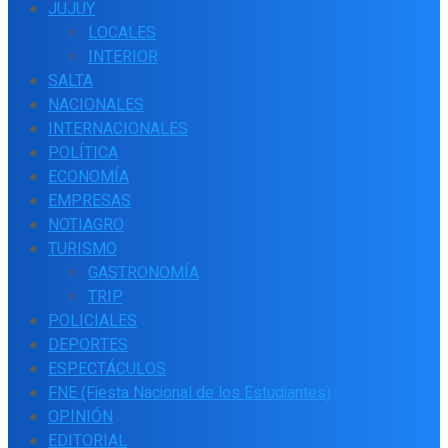
JUJUY
LOCALES
INTERIOR
SALTA
NACIONALES
INTERNACIONALES
POLÍTICA
ECONOMÍA
EMPRESAS
NOTIAGRO
TURISMO
GASTRONOMÍA
TRIP
POLICIALES
DEPORTES
ESPECTÁCULOS
FNE (Fiesta Nacional de los Estudiantes)
OPINIÓN
EDITORIAL