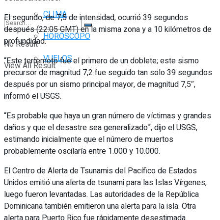
CLIMA
El segundo, de 7,5 de intensidad, ocurrió 39 segundos
después (22:05 GMT) en la misma zona y a 10 kilómetros de
HORÓSCOPO
profundidad.
No Result
VUELOS
“Este terremoto fue el primero de un doblete; este sismo
View All Result
precursor de magnitud 7,2 fue seguido tan solo 39 segundos
después por un sismo principal mayor, de magnitud 7,5″,
informó el USGS.
“Es probable que haya un gran número de víctimas y grandes
daños y que el desastre sea generalizado”, dijo el USGS,
estimando inicialmente que el número de muertos
probablemente oscilaría entre 1.000 y 10.000.
El Centro de Alerta de Tsunamis del Pacífico de Estados
Unidos emitió una alerta de tsunami para las Islas Vírgenes,
luego fueron levantadas. Las autoridades de la República
Dominicana también emitieron una alerta para la isla. Otra
alerta para Puerto Rico fue rápidamente desestimada.