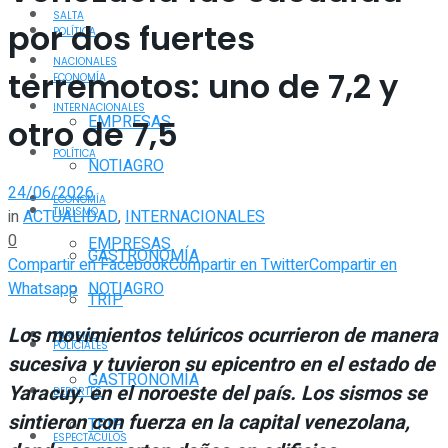
SALTA
por dos fuertes
POLÍTICA
NACIONALES
terremotos: uno de 7,2 y
ECONOMÍA
INTERNACIONALES
EMPRESAS
otro de 7,5
POLÍTICA
NOTIAGRO
24/06/2026
ECONOMÍA
TURISMO
in
ACTUALIDAD
,
INTERNACIONALES
0
EMPRESAS
GASTRONOMÍA
Compartir en Facebook
Compartir en Twitter
Compartir en
Whatsapp
NOTIAGRO
TRIP
Los movimientos telúricos ocurrieron de manera
TURISMO
POLICIALES
sucesiva y tuvieron su epicentro en el estado de
GASTRONOMÍA
Yaracuy, en el noroeste del país. Los sismos se
DEPORTES
sintieron con fuerza en la capital venezolana,
TRIP
ESPECTÁCULOS