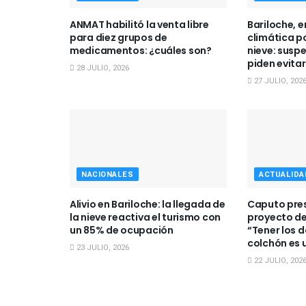
ANMAT habilitó la venta libre
Bariloche, 
para diez grupos de
climática p
medicamentos: ¿cuáles son?
nieve: suspe
piden evitar
28 JULIO, 2026
27 JULIO, 202
NACIONALES
ACTUALIDA
Alivio en Bariloche: la llegada de
Caputo pres
la nieve reactiva el turismo con
proyecto de
un 85% de ocupación
“Tener los 
colchón es 
23 JULIO, 2026
22 JULIO, 202