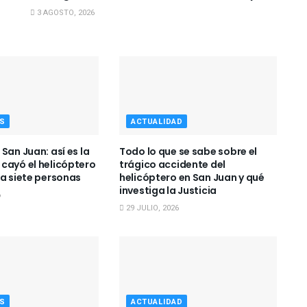
3 AGOSTO, 2026
S
ACTUALIDAD
San Juan: así es la
Todo lo que se sabe sobre el
cayó el helicóptero
trágico accidente del
 a siete personas
helicóptero en San Juan y qué
investiga la Justicia
6
29 JULIO, 2026
S
ACTUALIDAD