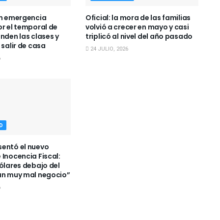
en emergencia
Oficial: la mora de las familias
or el temporal de
volvió a crecer en mayo y casi
nden las clases y
triplicó al nivel del año pasado
 salir de casa
24 JULIO, 2026
6
D
entó el nuevo
 Inocencia Fiscal:
dólares debajo del
un muy mal negocio”
6