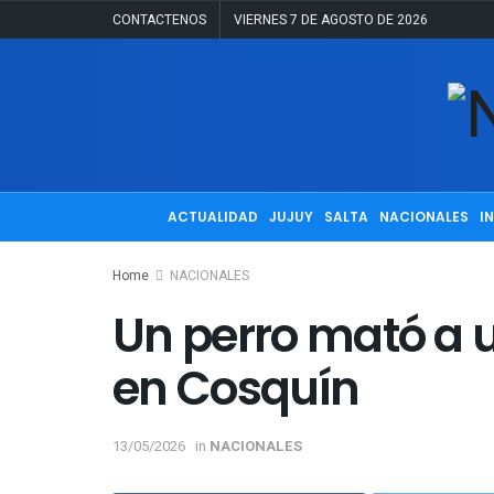
CONTACTENOS
VIERNES 7 DE AGOSTO DE 2026
ACTUALIDAD
JUJUY
SALTA
NACIONALES
I
Home
NACIONALES
Un perro mató a 
en Cosquín
13/05/2026
in
NACIONALES