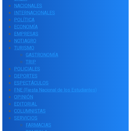
NACIONALES
INTERNACIONALES
POLÍTICA
ECONOMÍA
EMPRESAS
NOTIAGRO
TURISMO
GASTRONOMÍA
TRIP
POLICIALES
DEPORTES
ESPECTÁCULOS
FNE (Fiesta Nacional de los Estudiantes)
OPINIÓN
EDITORIAL
COLUMNISTAS
SERVICIOS
FARMACIAS