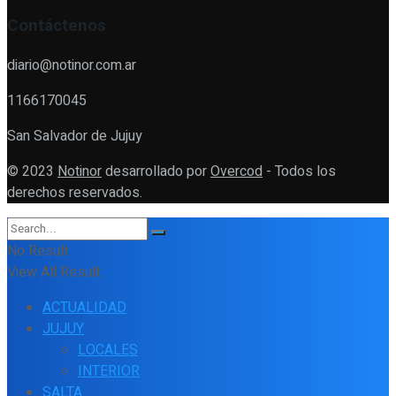
Contáctenos
diario@notinor.com.ar
1166170045
San Salvador de Jujuy
© 2023
Notinor
desarrollado por
Overcod
- Todos los
derechos reservados.
No Result
View All Result
ACTUALIDAD
JUJUY
LOCALES
INTERIOR
SALTA