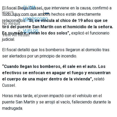
CLIMA
El fiscal Diego Cussel, que interviene en la causa, confirmó a
TodoJujuy.com que ambos hechos están directamente
HORÓSCOPO
relacionados.
“Sí, se vincula al chico de 19 años que se
No Result
tiró del puente San Martín con el homicidio de la señora.
VUELOS
Es su madre, vivían los dos solos”,
explicó el funcionario
View All Result
judicial.
El fiscal detalló que los bomberos llegaron al domicilio tras
ser alertados por un principio de incendio.
“Cuando llegan los bomberos, él sale en el auto. Los
efectivos se enfocan en apagar el fuego y encuentran
el cuerpo de una mujer dentro de la vivienda”,
relató
Cussel.
Horas más tarde, el joven impactó con el vehículo en el
puente San Martín y se arrojó al vacío, falleciendo durante la
madrugada.