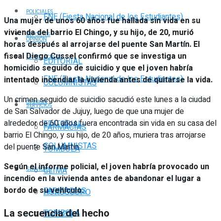
POLICIALES
FNE (Fiesta Nacional de los Estudiantes)
Una mujer de unos 60 años fue hallada sin vida en su
vivienda del barrio El Chingo, y su hijo, de 20, murió
DEPORTES
OPINIÓN
horas después al arrojarse del puente San Martín. El
fiscal Diego Cussel confirmó que se investiga un
ESPECTÁCULOS
EDITORIAL
homicidio seguido de suicidio y que el joven habría
FNE (Fiesta Nacional de los Estudiantes)
intentado incendiar la vivienda antes de quitarse la vida.
COLUMNISTAS
Un crimen seguido de suicidio sacudió este lunes a la ciudad
OPINIÓN
SERVICIOS
de San Salvador de Jujuy, luego de que una mujer de
alrededor de 60 años fuera encontrada sin vida en su casa del
EDITORIAL
FARMACIAS
barrio El Chingo, y su hijo, de 20 años, muriera tras arrojarse
COLUMNISTAS
del puente San Martín.
TOMBOLA
Según el informe policial, el joven habría provocado un
CLIMA
SERVICIOS
incendio en la vivienda antes de abandonar el lugar a
bordo de su vehículo.
FARMACIAS
HORÓSCOPO
La secuencia del hecho
TOMBOLA
VUELOS