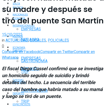
SALTA
su madre y después se
POLÍTICA
NACIONALES
tiró del puente San Martín
ECONOMÍA
INTERNACIONALES
EMPRESAS
15/10/2025
POLÍTICA
NOTIAGRO
in
ACTUALIDAD
,
LOCALES
,
POLICIALES
0
ECONOMÍA
TURISMO
Compartir en Facebook
Compartir en Twitter
Compartir en
Whatsapp
EMPRESAS
GASTRONOMÍA
El fiscal Diego Cussel confirmó que se investiga
NOTIAGRO
TRIP
un homicidio seguido de suicidio y brindó
TURISMO
detalles del hecho. La secuencia del terrible
POLICIALES
caso del hombre que habría matado a su mamá
GASTRONOMÍA
DEPORTES
y luego se tiró de un puente.
TRIP
ESPECTÁCULOS