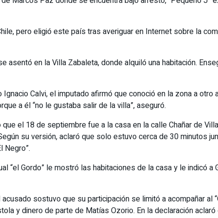
l de Marcos Paz donde se encuentra bajo arresto, “Pequeño J” exp
hile, pero eligió este país tras averiguar en Internet sobre la co
 se asentó en la Villa Zabaleta, donde alquiló una habitación. En
o Ignacio Calvi, el imputado afirmó que conoció en la zona a otro
e a él “no le gustaba salir de la villa”, aseguró.
 que el 18 de septiembre fue a la casa en la calle Chañar de Vill
 Según su versión, aclaró que solo estuvo cerca de 30 minutos ju
l Negro”.
ual “el Gordo” le mostró las habitaciones de la casa y le indicó 
el acusado sostuvo que su participación se limitó a acompañar al
istola y dinero de parte de Matías Ozorio. En la declaración acla