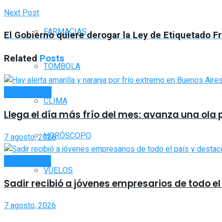
Next Post
FARMACIAS
El Gobierno quiere derogar la Ley de Etiquetado Fr
Related
Posts
TOMBOLA
NACIONALES
CLIMA
Llega el día más frío del mes: avanza una ola
HORÓSCOPO
7 agosto, 2026
ACTUALIDAD
VUELOS
Sadir recibió a jóvenes empresarios de todo el 
7 agosto, 2026