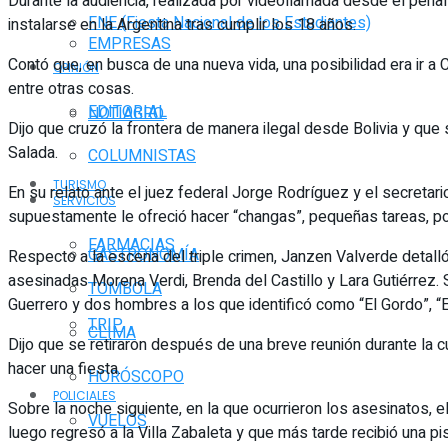
Durante la audiencia, realizada por videollamada desde el pena
FNE (Fiesta Nacional de los Estudiantes)
instalarse en la Argentina tras cumplir los 18 años.
EMPRESAS
Contó que, en busca de una nueva vida, una posibilidad era ir a C
OPINIÓN
entre otras cosas.
EDITORIAL
NOTIAGRO
Dijo que cruzó la frontera de manera ilegal desde Bolivia y que
Salada.
COLUMNISTAS
TURISMO
En su relato ante el juez federal Jorge Rodríguez y el secretari
SERVICIOS
supuestamente le ofreció hacer “changas”, pequeñas tareas, porqu
FARMACIAS
GASTRONOMÍA
Respecto a la escena del triple crimen, Janzen Valverde detalló
asesinadas Morena Verdi, Brenda del Castillo y Lara Gutiérrez.
TOMBOLA
Guerrero y dos hombres a los que identificó como “El Gordo”, “E
TRIP
CLIMA
Dijo que se retiraron después de una breve reunión durante la c
hacer una fiesta.
HORÓSCOPO
POLICIALES
Sobre la noche siguiente, en la que ocurrieron los asesinatos, 
VUELOS
luego regresó a la Villa Zabaleta y que más tarde recibió una p