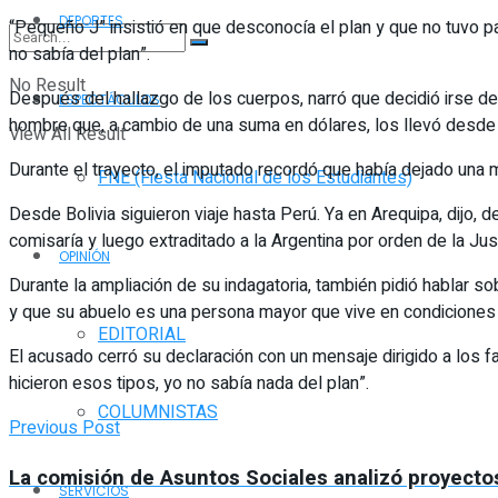
DEPORTES
“Pequeño J” insistió en que desconocía el plan y que no tuvo par
no sabía del plan”.
No Result
Después del hallazgo de los cuerpos, narró que decidió irse del
ESPECTÁCULOS
hombre que, a cambio de una suma en dólares, los llevó desde J
View All Result
Durante el trayecto, el imputado recordó que había dejado una ma
FNE (Fiesta Nacional de los Estudiantes)
Desde Bolivia siguieron viaje hasta Perú. Ya en Arequipa, dijo, d
comisaría y luego extraditado a la Argentina por orden de la Just
OPINIÓN
Durante la ampliación de su indagatoria, también pidió hablar sob
y que su abuelo es una persona mayor que vive en condiciones d
EDITORIAL
El acusado cerró su declaración con un mensaje dirigido a los f
hicieron esos tipos, yo no sabía nada del plan”.
COLUMNISTAS
Previous Post
La comisión de Asuntos Sociales analizó proyecto
SERVICIOS