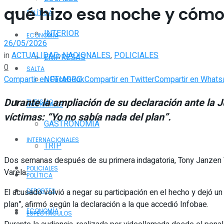
qué hizo esa noche y cómo
POLÍTICA
INTERIOR
ECONOMÍA
26/05/2026
in
ACTUALIDAD
,
NACIONALES
,
POLICIALES
EMPRESAS
0
SALTA
Compartir en Facebook
Compartir en Twitter
Compartir en Whats
NOTIAGRO
Durante la ampliación de su declaración ante la J
TURISMO
NACIONALES
víctimas: “Yo no sabía nada del plan”.
GASTRONOMÍA
INTERNACIONALES
TRIP
Dos semanas después de su primera indagatoria, Tony Janzen Val
POLICIALES
Varela.
POLÍTICA
El acusado volvió a negar su participación en el hecho y dejó un
DEPORTES
plan”, afirmó según la declaración a la que accedió Infobae.
ECONOMÍA
ESPECTÁCULOS