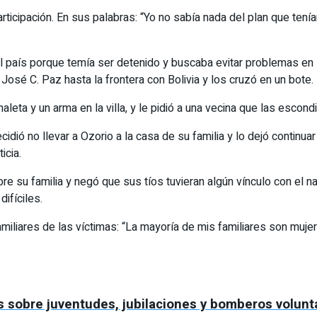
ticipación. En sus palabras: “Yo no sabía nada del plan que tenían
 país porque temía ser detenido y buscaba evitar problemas en la 
osé C. Paz hasta la frontera con Bolivia y los cruzó en un bote.
leta y un arma en la villa, y le pidió a una vecina que las escond
ecidió no llevar a Ozorio a la casa de su familia y lo dejó contin
icia.
re su familia y negó que sus tíos tuvieran algún vínculo con el na
ifíciles.
amiliares de las víctimas: “La mayoría de mis familiares son muje
s sobre juventudes, jubilaciones y bomberos volunt