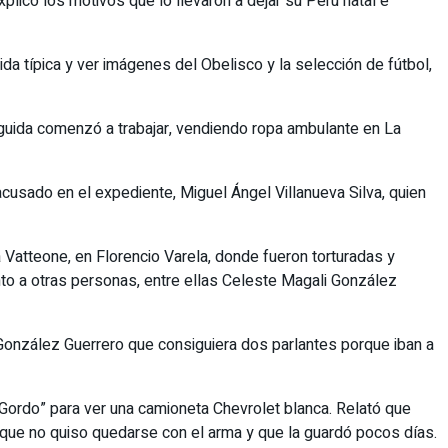
licó los motivos que lo llevaron a dejar su Perú natal e
mida típica y ver imágenes del Obelisco y la selección de fútbol,
seguida comenzó a trabajar, vendiendo ropa ambulante en La
 acusado en el expediente, Miguel Ángel Villanueva Silva, quien
a Vatteone, en Florencio Varela, donde fueron torturadas y
nto a otras personas, entre ellas Celeste Magali González
a González Guerrero que consiguiera dos parlantes porque iban a
 “Gordo” para ver una camioneta Chevrolet blanca. Relató que
ró que no quiso quedarse con el arma y que la guardó pocos días.