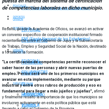
puesta en marcha del sistema de certificación
POLICIALES
de competencias laborales en dicho municipio.
FNE (Fiesta Nacional de los Estudiantes)
DEPORTES
OPINIÓN
Resaltó, desde la Academia de Oficios, se avanzó en activar
ESPECTÁCULOS
EDITORIAL
un convenio específico de cooperación institucional firmado
FNE (Fiesta Nacional de los Estudiantes)
recientemente entre el Gobierno de Jujuy y la Subsecretaría
COLUMNISTAS
de Trabajo, Empleo y Seguridad Social de la Nación, destinado
OPINIÓN
a fortalecer la formación.
SERVICIOS
EDITORIAL
“La certificación de competencias permite reconocer el
FARMACIAS
saber hacer de las personas y abrir nuevas puertas de
COLUMNISTAS
TOMBOLA
empleo. Perico será uno de los primeros municipios en
avanzar en esta implementación, mediante su parque
CLIMA
SERVICIOS
industrial y entre otros rubros de producción y eso es
fundamental para llegar a más jujeños y jujeñas”,
afirmó
FARMACIAS
HORÓSCOPO
y finalmente resaltó la importancia de que los municipios se
involucren activamente en esta política pública que está
TOMBOLA
VUELOS
llevando a cabo el Gobierno de la Provincia.