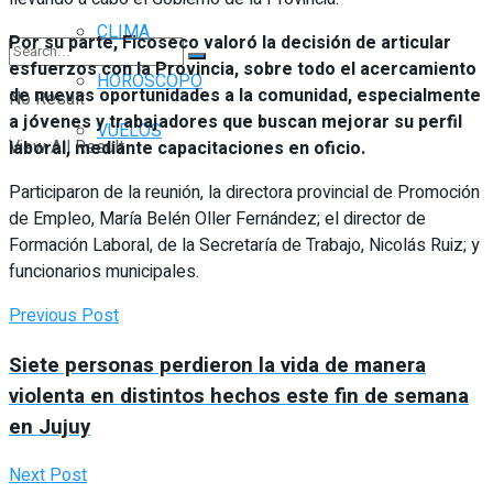
CLIMA
Por su parte, Ficoseco valoró la decisión de articular
esfuerzos con la Provincia, sobre todo el acercamiento
HORÓSCOPO
de nuevas oportunidades a la comunidad, especialmente
No Result
a jóvenes y trabajadores que buscan mejorar su perfil
VUELOS
View All Result
laboral, mediante capacitaciones en oficio.
Participaron de la reunión, la directora provincial de Promoción
de Empleo, María Belén Oller Fernández; el director de
Formación Laboral, de la Secretaría de Trabajo, Nicolás Ruiz; y
funcionarios municipales.
Previous Post
Siete personas perdieron la vida de manera
violenta en distintos hechos este fin de semana
en Jujuy
Next Post