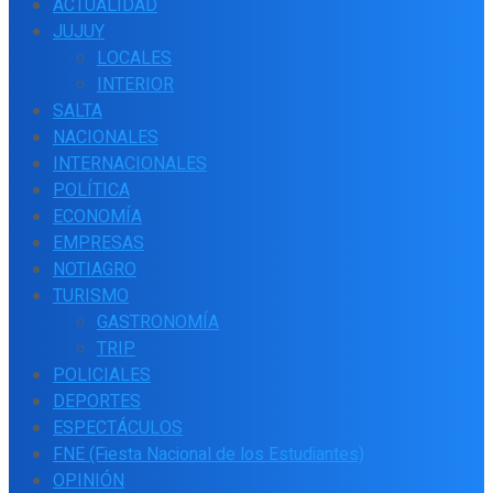
ACTUALIDAD
JUJUY
LOCALES
INTERIOR
SALTA
NACIONALES
INTERNACIONALES
POLÍTICA
ECONOMÍA
EMPRESAS
NOTIAGRO
TURISMO
GASTRONOMÍA
TRIP
POLICIALES
DEPORTES
ESPECTÁCULOS
FNE (Fiesta Nacional de los Estudiantes)
OPINIÓN