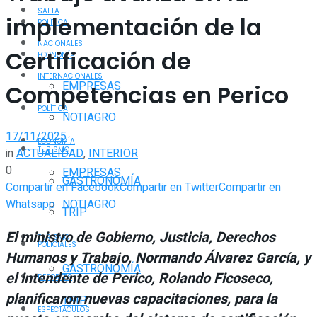
SALTA
implementación de la
POLÍTICA
NACIONALES
Certificación de
ECONOMÍA
INTERNACIONALES
EMPRESAS
Competencias en Perico
POLÍTICA
NOTIAGRO
17/11/2025
ECONOMÍA
TURISMO
in
ACTUALIDAD
,
INTERIOR
0
EMPRESAS
GASTRONOMÍA
Compartir en Facebook
Compartir en Twitter
Compartir en
Whatsapp
NOTIAGRO
TRIP
El ministro de Gobierno, Justicia, Derechos
TURISMO
POLICIALES
Humanos y Trabajo, Normando Álvarez García, y
GASTRONOMÍA
el intendente de Perico, Rolando Ficoseco,
DEPORTES
planificaron nuevas capacitaciones, para la
TRIP
ESPECTÁCULOS