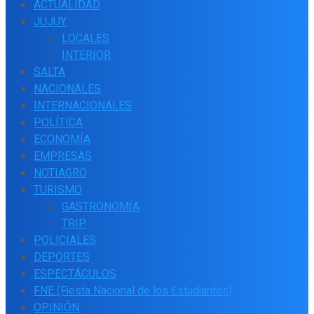
ACTUALIDAD
JUJUY
LOCALES
INTERIOR
SALTA
NACIONALES
INTERNACIONALES
POLÍTICA
ECONOMÍA
EMPRESAS
NOTIAGRO
TURISMO
GASTRONOMÍA
TRIP
POLICIALES
DEPORTES
ESPECTÁCULOS
FNE (Fiesta Nacional de los Estudiantes)
OPINIÓN