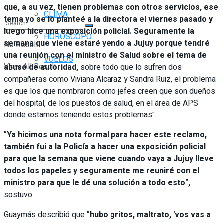
que, a su vez, tienen problemas con otros servicios, ese
CLIMA
tema yo se lo planteé a la directora el viernes pasado y
luego hice una exposición policial. Seguramente la
HORÓSCOPO
semana que viene estaré yendo a Jujuy porque tendré
No Result
una reunión con el ministro de Salud sobre el tema de
VUELOS
View All Result
abuso de autoridad,
sobre todo que lo sufren dos
compañeras como Viviana Alcaraz y Sandra Ruiz, el problema
es que los que nombraron como jefes creen que son dueños
del hospital, de los puestos de salud, en el área de APS
donde estamos teniendo estos problemas".
"Ya hicimos una nota formal para hacer este reclamo,
también fui a la Policía a hacer una exposición policial
para que la semana que viene cuando vaya a Jujuy lleve
todos los papeles y seguramente me reuniré con el
ministro para que le dé una solución a todo esto",
sostuvo.
Guaymás describió que
"hubo gritos, maltrato, 'vos vas a