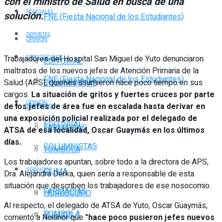
con el ministro de Salud en busca de una
POLICIALES
solución.
FNE (Fiesta Nacional de los Estudiantes)
DEPORTES
OPINIÓN
Trabajadores del Hospital San Miguel de Yuto denunciaron
ESPECTÁCULOS
EDITORIAL
maltratos de los nuevos jefes de Atención Primaria de la
FNE (Fiesta Nacional de los Estudiantes)
Salud (APS), quienes asumieron hace poco tiempo en sus
COLUMNISTAS
cargos.
La situación de gritos y fuertes cruces por parte
OPINIÓN
de los jefes de área fue en escalada hasta derivar en
SERVICIOS
una exposición policial realizada por el delegado de
EDITORIAL
FARMACIAS
ATSA de esa localidad, Oscar Guaymás en los últimos
días.
COLUMNISTAS
TOMBOLA
Los trabajadores apuntan, sobre todo a la directora de APS,
CLIMA
SERVICIOS
Dra. Alejandra Derka, quien sería a responsable de esta
situación que describen los trabajadores de ese nosocomio.
FARMACIAS
HORÓSCOPO
Al respecto, el delegado de ATSA de Yuto, Oscar Guaymás,
TOMBOLA
VUELOS
comentó a Noitinor que
"hace poco pusieron jefes nuevos