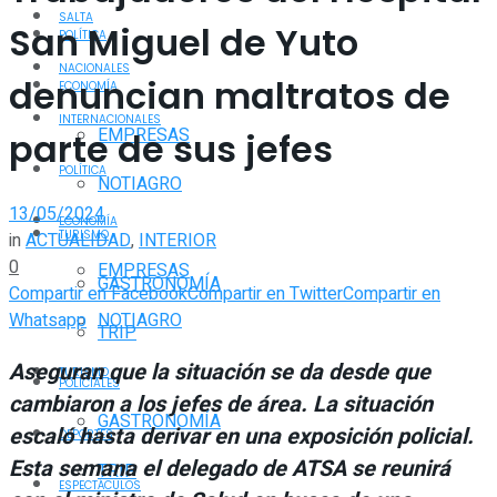
SALTA
San Miguel de Yuto
POLÍTICA
NACIONALES
denuncian maltratos de
ECONOMÍA
INTERNACIONALES
EMPRESAS
parte de sus jefes
POLÍTICA
NOTIAGRO
13/05/2024
ECONOMÍA
TURISMO
in
ACTUALIDAD
,
INTERIOR
0
EMPRESAS
GASTRONOMÍA
Compartir en Facebook
Compartir en Twitter
Compartir en
Whatsapp
NOTIAGRO
TRIP
Aseguran que la situación se da desde que
TURISMO
POLICIALES
cambiaron a los jefes de área. La situación
GASTRONOMÍA
escaló hasta derivar en una exposición policial.
DEPORTES
Esta semana el delegado de ATSA se reunirá
TRIP
ESPECTÁCULOS