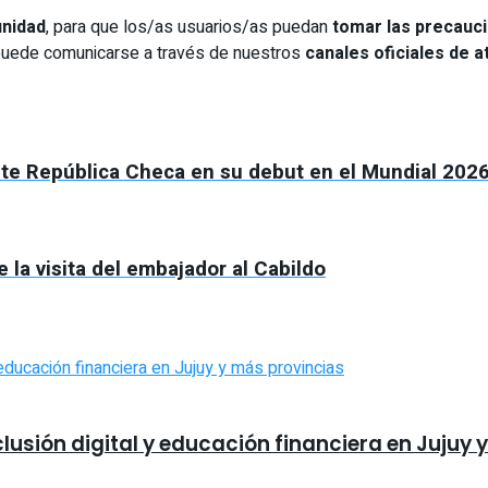
unidad
, para que los/as usuarios/as puedan
tomar las precauc
 puede comunicarse a través de nuestros
canales oficiales de a
ante República Checa en su debut en el Mundial 202
 la visita del embajador al Cabildo
usión digital y educación financiera en Jujuy 