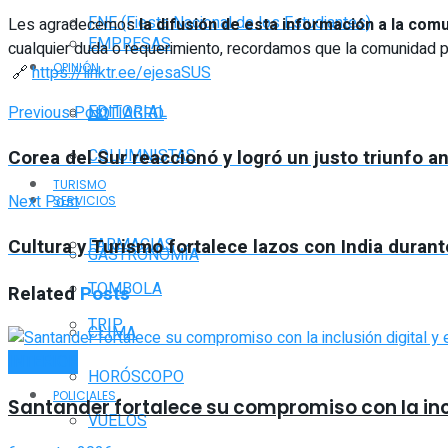
FNE (Fiesta Nacional de los Estudiantes)
Les agradecemos
la difusión de esta información a la com
EMPRESAS
cualquier duda o requerimiento, recordamos que la comunidad
OPINIÓN
🔗
https://linktr.ee/ejesaSUS
EDITORIAL
Previous Post
NOTIAGRO
Corea del Sur reaccionó y logró un justo triunfo 
COLUMNISTAS
TURISMO
Next Post
SERVICIOS
FARMACIAS
Cultura y Turismo fortalece lazos con India durante
GASTRONOMÍA
TOMBOLA
Related
Posts
TRIP
CLIMA
INTERIOR
HORÓSCOPO
POLICIALES
Santander fortalece su compromiso con la incl
VUELOS