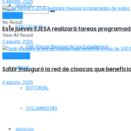
6 agosto, 2026
DEPORTES
INTERIOR
No Result
ESPECTÁCULOS
Este jueves EJESA realizará tareas programada
View All Result
5 agosto, 2026
FNE (Fiesta Nacional de los Estudiantes)
ACTUALIDAD
OPINIÓN
Sadir inauguró la red de cloacas que benefici
4 agosto, 2026
EDITORIAL
COLUMNISTAS
SERVICIOS