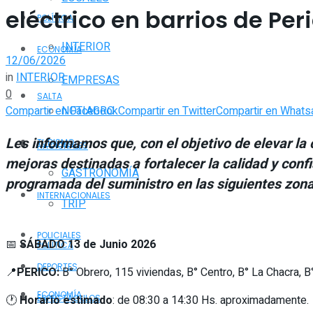
eléctrico en barrios de Per
POLÍTICA
INTERIOR
ECONOMÍA
12/06/2026
in
INTERIOR
EMPRESAS
0
SALTA
Compartir en Facebook
Compartir en Twitter
Compartir en Whats
NOTIAGRO
Les informamos que, con el objetivo de elevar la 
TURISMO
NACIONALES
mejoras
destinadas a fortalecer la calidad y confi
GASTRONOMÍA
programada del suministro en las siguientes zona
INTERNACIONALES
TRIP
POLICIALES
📅
SÁBADO 13 de Junio 2026
POLÍTICA
DEPORTES
📍
PERICO:
B° Obrero, 115 viviendas, B° Centro, B° La Chacra, 
ECONOMÍA
🕐
Horario estimado
: de 08:30 a 14:30 Hs. aproximadamente.
ESPECTÁCULOS