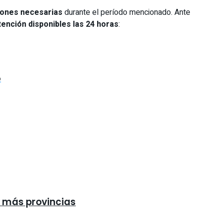
iones necesarias
durante el período mencionado. Ante
tención disponibles las 24 horas
:
6
y más provincias