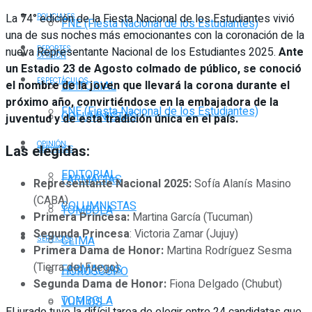
La 74° edición de la Fiesta Nacional de los Estudiantes vivió
POLICIALES
FNE (Fiesta Nacional de los Estudiantes)
una de sus noches más emocionantes con la coronación de la
DEPORTES
nueva Representante Nacional de los Estudiantes 2025.
Ante
OPINIÓN
un Estadio 23 de Agosto colmado de público, se conoció
ESPECTÁCULOS
el nombre de la joven que llevará la corona durante el
EDITORIAL
próximo año, convirtiéndose en la embajadora de la
FNE (Fiesta Nacional de los Estudiantes)
COLUMNISTAS
juventud y de esta tradición única en el país.
OPINIÓN
Las elegidas:
SERVICIOS
EDITORIAL
FARMACIAS
Representante Nacional 2025:
Sofía Alanís Masino
(CABA)
COLUMNISTAS
TOMBOLA
Primera Princesa:
Martina García (Tucuman)
Segunda Princesa
: Victoria Zamar (Jujuy)
CLIMA
SERVICIOS
Primera Dama de Honor:
Martina Rodríguez Sesma
(Tierra del Fuego)
FARMACIAS
HORÓSCOPO
Segunda Dama de Honor:
Fiona Delgado (Chubut)
TOMBOLA
VUELOS
El jurado tuvo la difícil tarea de elegir entre 24 candidatas que