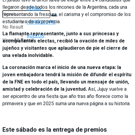
llegaron desde todos los rincones de la Argentina, cada una
CLIMA
representando la frescura, el carisma y el compromiso de los
estudiantes de su provincia.
HORÓSCOPO
No Result
La flamante representante, junto a sus princesas y
VUELOS
View All Result
acompañantes electas, recibió la ovación de miles de
jujeños y visitantes que aplaudieron de pie el cierre de
una velada inolvidable.
La coronación marca el inicio de una nueva etapa: la
joven embajadora tendrá la misión de difundir el espíritu
de la FNE en todo el país, llevando un mensaje de unión,
amistad y celebración de la juventud.
Así, Jujuy vuelve a
ser epicentro de una fiesta que año tras año florece como la
primavera y que en 2025 suma una nueva página a su historia.
Este sábado es la entrega de premios