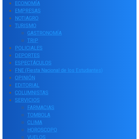
ECONOMÍA
EMPRESAS
NOTIAGRO
TURISMO
GASTRONOMÍA
TRIP
POLICIALES
DEPORTES
ESPECTÁCULOS
FNE (Fiesta Nacional de los Estudiantes)
OPINIÓN
EDITORIAL
COLUMNISTAS
SERVICIOS
FARMACIAS
TOMBOLA
CLIMA
HOROSCOPO
VUELOS