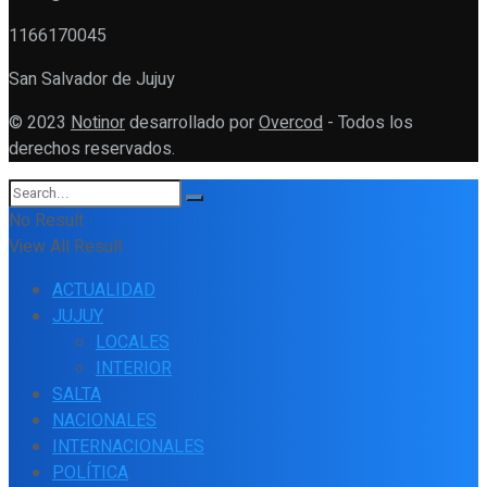
1166170045
San Salvador de Jujuy
© 2023
Notinor
desarrollado por
Overcod
- Todos los
derechos reservados.
No Result
View All Result
ACTUALIDAD
JUJUY
LOCALES
INTERIOR
SALTA
NACIONALES
INTERNACIONALES
POLÍTICA