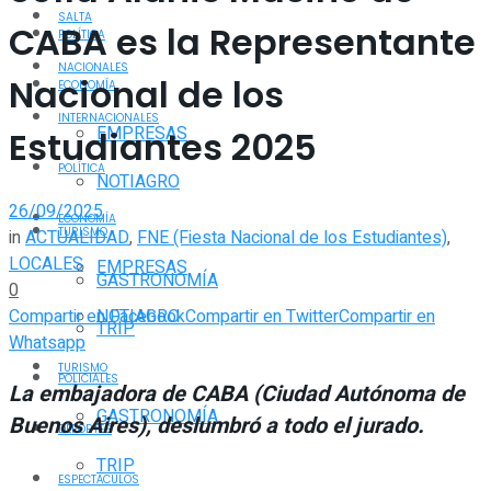
SALTA
CABA es la Representante
POLÍTICA
NACIONALES
Nacional de los
ECONOMÍA
INTERNACIONALES
EMPRESAS
Estudiantes 2025
POLÍTICA
NOTIAGRO
26/09/2025
ECONOMÍA
TURISMO
in
ACTUALIDAD
,
FNE (Fiesta Nacional de los Estudiantes)
,
LOCALES
EMPRESAS
GASTRONOMÍA
0
Compartir en Facebook
Compartir en Twitter
Compartir en
NOTIAGRO
TRIP
Whatsapp
TURISMO
POLICIALES
La embajadora de CABA (Ciudad Autónoma de
GASTRONOMÍA
Buenos Aires), deslumbró a todo el jurado.
DEPORTES
TRIP
ESPECTÁCULOS