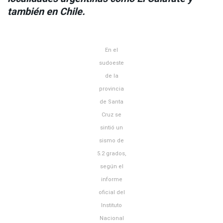
también en Chile.
En el
sudoeste
de la
provincia
de Santa
Cruz se
sintió un
sismo de
5.2 grados,
según el
informe
oficial del
Instituto
Nacional