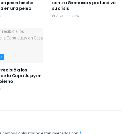
 un joven hincha
contra Gimnasia y profundizó
da en una pelea
su crisis
6
29 JULIO, 2026
D
 recibió a los
e la Copa Jujuy en
bierno
6
s campos obligatorios están marcados con
*