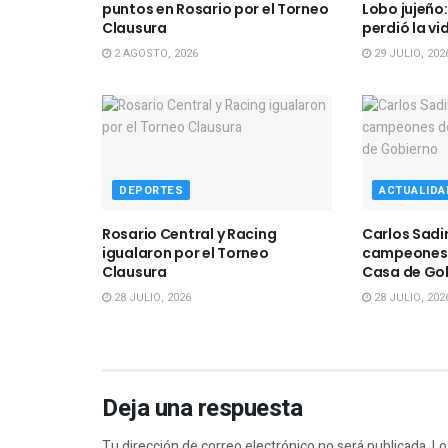
puntos en Rosario por el Torneo
Lobo jujeño:
Clausura
perdió la vi
2 AGOSTO, 2026
29 JULIO, 202
DEPORTES
ACTUALIDA
Rosario Central y Racing
Carlos Sadir
igualaron por el Torneo
campeones d
Clausura
Casa de Go
28 JULIO, 2026
28 JULIO, 202
Deja una respuesta
Tu dirección de correo electrónico no será publicada.
Lo