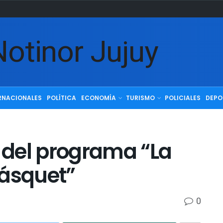
RNACIONALES
POLÍTICA
ECONOMÍA
TURISMO
POLICIALES
DEPO
del programa “La
Básquet”
0