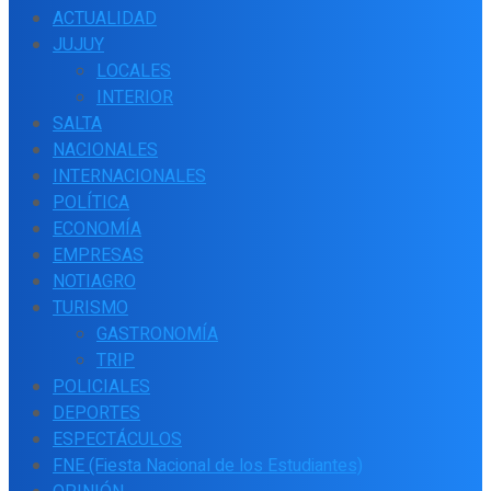
ACTUALIDAD
JUJUY
LOCALES
INTERIOR
SALTA
NACIONALES
INTERNACIONALES
POLÍTICA
ECONOMÍA
EMPRESAS
NOTIAGRO
TURISMO
GASTRONOMÍA
TRIP
POLICIALES
DEPORTES
ESPECTÁCULOS
FNE (Fiesta Nacional de los Estudiantes)