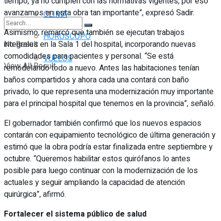
tiempo, ya no cumplen con las normativas vigentes, por eso
avanzamos en esta obra tan importante”, expresó Sadir.
CLIMA
Asimismo, remarcó que también se ejecutan trabajos
HORÓSCOPO
integrales en la Sala 1 del hospital, incorporando nuevas
No Result
comodidades para pacientes y personal. “Se está
VUELOS
View All Result
remodelando todo a nuevo. Antes las habitaciones tenían
baños compartidos y ahora cada una contará con baño
privado, lo que representa una modernización muy importante
para el principal hospital que tenemos en la provincia”, señaló.
El gobernador también confirmó que los nuevos espacios
contarán con equipamiento tecnológico de última generación y
estimó que la obra podría estar finalizada entre septiembre y
octubre. “Queremos habilitar estos quirófanos lo antes
posible para luego continuar con la modernización de los
actuales y seguir ampliando la capacidad de atención
quirúrgica”, afirmó.
Fortalecer el sistema público de salud