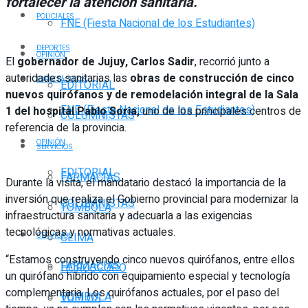
fortalecer la atención sanitaria.
POLICIALES
FNE (Fiesta Nacional de los Estudiantes)
DEPORTES
OPINIÓN
El
gobernador de Jujuy, Carlos Sadir
, recorrió junto a
autoridades sanitarias las
obras de construcción de cinco
ESPECTÁCULOS
EDITORIAL
nuevos quirófanos y de remodelación integral de la Sala
FNE (Fiesta Nacional de los Estudiantes)
1 del hospital Pablo Soria,
uno de los principales centros de
COLUMNISTAS
referencia de la provincia.
OPINIÓN
SERVICIOS
EDITORIAL
FARMACIAS
Durante la visita, el mandatario destacó la importancia de la
inversión que realiza el Gobierno provincial para modernizar la
COLUMNISTAS
TOMBOLA
infraestructura sanitaria y adecuarla a las exigencias
tecnológicas y normativas actuales.
CLIMA
SERVICIOS
“Estamos construyendo cinco nuevos quirófanos, entre ellos
FARMACIAS
HORÓSCOPO
un quirófano híbrido con equipamiento especial y tecnología
complementaria. Los quirófanos actuales, por el paso del
TOMBOLA
VUELOS