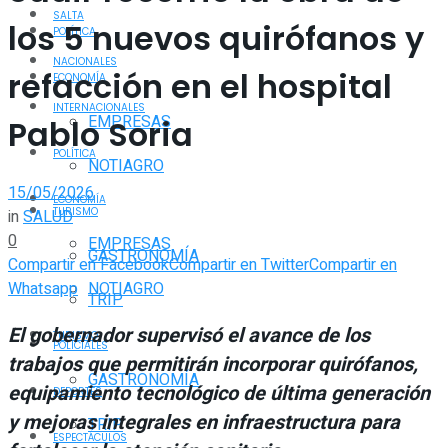
SALTA
los 5 nuevos quirófanos y
POLÍTICA
NACIONALES
refacción en el hospital
ECONOMÍA
INTERNACIONALES
EMPRESAS
Pablo Soria
POLÍTICA
NOTIAGRO
15/05/2026
ECONOMÍA
TURISMO
in
SALUD
0
EMPRESAS
GASTRONOMÍA
Compartir en Facebook
Compartir en Twitter
Compartir en
Whatsapp
NOTIAGRO
TRIP
El gobernador supervisó el avance de los
TURISMO
POLICIALES
trabajos que permitirán incorporar quirófanos,
GASTRONOMÍA
equipamiento tecnológico de última generación
DEPORTES
y mejoras integrales en infraestructura para
TRIP
ESPECTÁCULOS