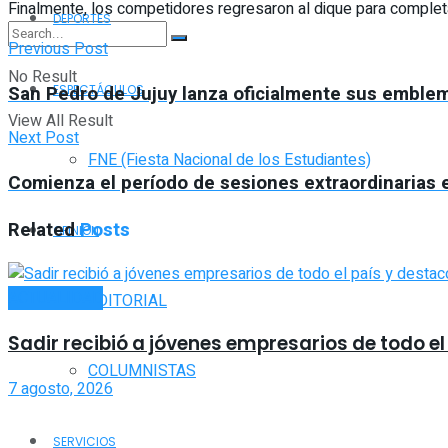
Finalmente, los competidores regresaron al dique para completar
DEPORTES
Previous Post
No Result
San Pedro de Jujuy lanza oficialmente sus emble
ESPECTÁCULOS
View All Result
Next Post
FNE (Fiesta Nacional de los Estudiantes)
Comienza el período de sesiones extraordinarias e
Related
Posts
OPINIÓN
ACTUALIDAD
EDITORIAL
Sadir recibió a jóvenes empresarios de todo el 
COLUMNISTAS
7 agosto, 2026
SERVICIOS