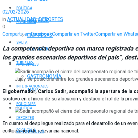
POLÍTICA
02/02/2026
in
ACTUALIDAD
,
DEPORTES
INTERIOR
ECONOMÍA
0
Compartir en Facebook
Compartir en Twitter
Compartir en Whats
EMPRESAS
SALTA
La competencia deportiva con marca registrada en
NOTIAGRO
los grandes escenarios deportivos del país”, dest
TURISMO
NACIONALES
GASTRONOMÍA
Jujuy se posiciona entre los grandes escenarios deportiv
INTERNACIONALES
TRIP
El gobernador, Carlos Sadir, acompañó la apertura de la 
sostuvo en el inicio de su alocución y destacó el rol de la provinc
POLICIALES
POLÍTICA
DEPORTES
En cuanto al despliegue realizado para el desarrollo de un event
competencia de relevancia nacional.
ECONOMÍA
ESPECTÁCULOS