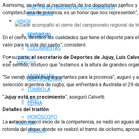
Asimismo, se refirió al crecimiento de los deportistas jujeños
FNE (Fiesta Nacional de los Estudiantes)
compiten fuera de provincia, es un honor que nos representen”
EMPRESAS
OPINIÓN
EDITORIAL
NOTIAGRO
En el cierre, destacó las cualidades que tiene el deporte para 
valor para la vida del jujeño”, consideró.
COLUMNISTAS
Por su parte,
el secretario de Deportes de Jujuy, Luis Calve
TURISMO
SERVICIOS
ese sentido, sostuvo que “estamos a la altura de grandes orga
FARMACIAS
“Se vienen cosas muy importantes para la provincia”, auguró y a
GASTRONOMÍA
selección argentina de rugby, que enfrentará a Australia el 29 
TOMBOLA
“
Jujuy está en crecimiento
”, aseguró Calvetti.
TRIP
CLIMA
Detalles del triatlón
HORÓSCOPO
La natación marcó inicio de la competencia, se nadó en aguas ab
POLICIALES
rotonda del dique, donde se realizó el tramo de ciclismo, apro
VUELOS