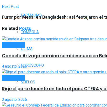
Next Post
FARMACIAS
Furor por Messi en Bangladesh: así festejaron el tr
Related
Posts
TOMBOLA
NACIONALES
CLIMA
Candela Arizaga camina semidesnuda en Bel
HORÓSCOPO
4 agosto, 2026
NACIONALES
VUELOS
Rige el paro docente en todo el país: CTERA y
3 agosto, 2026