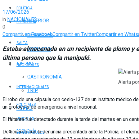
POLÍTICA
17/06/2026
in
NACIONALES
INTERIOR
ECONOMÍA
0
Compartir en Facebook
Compartir en Twitter
Compartir en Whats
EMPRESAS
SALTA
Estaba almacenada en un recipiente de plomo y er
NOTIAGRO
última persona que la manipuló.
TURISMO
NACIONALES
GASTRONOMÍA
Alerta po
INTERNACIONALES
TRIP
El robo de una cápsula con cesio-137 de un instituto médico de
POLICIALES
un protocolo de emergencia a nivel nacional.
POLÍTICA
El faltante fue detectado durante la tarde del martes en un cent
DEPORTES
De acuerdo con la denuncia presentada ante la Policía, el elem
ECONOMÍA
ESPECTÁCULOS