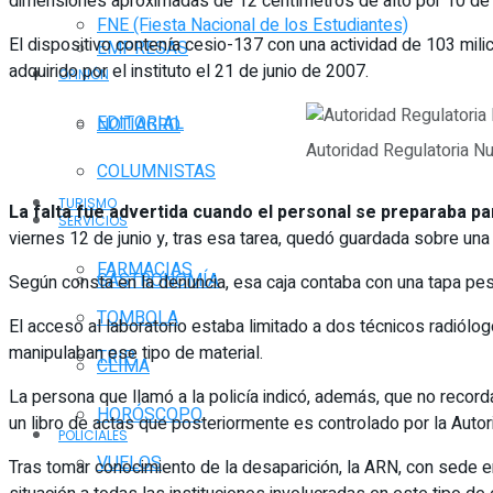
dimensiones aproximadas de 12 centímetros de alto por 10 de
FNE (Fiesta Nacional de los Estudiantes)
El dispositivo contenía cesio-137 con una actividad de 103 milic
EMPRESAS
adquirido por el instituto el 21 de junio de 2007.
OPINIÓN
EDITORIAL
NOTIAGRO
Autoridad Regulatoria Nu
COLUMNISTAS
TURISMO
La falta fue advertida cuando el personal se preparaba par
SERVICIOS
viernes 12 de junio y, tras esa tarea, quedó guardada sobre una
FARMACIAS
GASTRONOMÍA
Según consta en la denuncia, esa caja contaba con una tapa pesa
TOMBOLA
El acceso al laboratorio estaba limitado a dos técnicos radió
manipulaban ese tipo de material.
TRIP
CLIMA
La persona que llamó a la policía indicó, además, que no record
HORÓSCOPO
un libro de actas que posteriormente es controlado por la Autor
POLICIALES
VUELOS
Tras tomar conocimiento de la desaparición, la ARN, con sede en