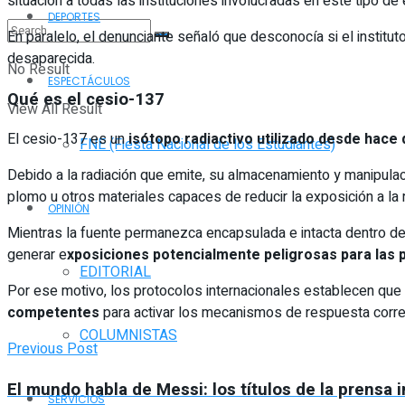
situación a todas las instituciones involucradas en este tipo d
DEPORTES
En paralelo, el denunciante señaló que desconocía si el instit
desaparecida.
No Result
ESPECTÁCULOS
Qué es el cesio-137
View All Result
El cesio-137 es un
isótopo radiactivo utilizado desde hace
FNE (Fiesta Nacional de los Estudiantes)
Debido a la radiación que emite, su almacenamiento y manipula
plomo u otros materiales capaces de reducir la exposición a la r
OPINIÓN
Mientras la fuente permanezca encapsulada e intacta dentro de s
generar e
xposiciones potencialmente peligrosas para las 
EDITORIAL
Por ese motivo, los protocolos internacionales establecen que 
competentes
para activar los mecanismos de respuesta corr
COLUMNISTAS
Previous Post
El mundo habla de Messi: los títulos de la prensa i
SERVICIOS