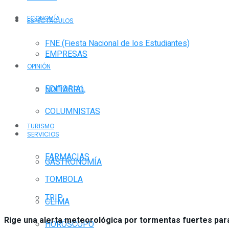
ECONOMÍA
ESPECTÁCULOS
FNE (Fiesta Nacional de los Estudiantes)
EMPRESAS
OPINIÓN
EDITORIAL
NOTIAGRO
COLUMNISTAS
TURISMO
SERVICIOS
FARMACIAS
GASTRONOMÍA
TOMBOLA
TRIP
CLIMA
Rige una alerta meteorológica por tormentas fuertes para
HORÓSCOPO