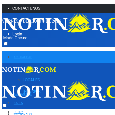
CONTACTENOS
VIERNES 7 DE AGOSTO DE 2026
Login
Modo Oscuro
ACTUALIDAD
JUJUY
LOCALES
INTERIOR
ACTUALIDAD
SALTA
JUJUY
NACIONALES