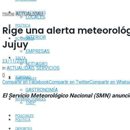
INTERNACIONALES
Home
ACTUALIDAD
LOCALES
POLÍTICA
Rige una alerta meteorológ
INTERIOR
ECONOMÍA
Jujuy
EMPRESAS
SALTA
23/11/2024
NOTIAGRO
in
ACTUALIDAD
,
SERVICIOS
0
TURISMO
NACIONALES
Compartir en Facebook
Compartir en Twitter
Compartir en Whats
GASTRONOMÍA
El Servicio Meteorológico Nacional (SMN) anunció
INTERNACIONALES
TRIP
POLICIALES
POLÍTICA
DEPORTES