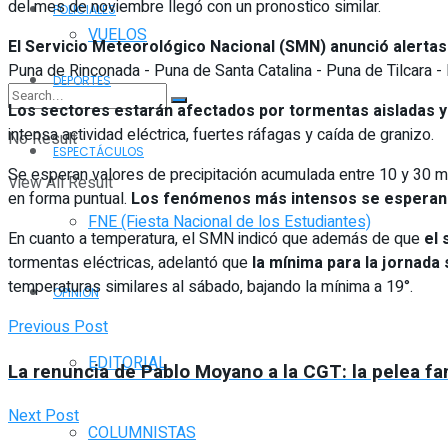
del mes de noviembre llegó con un pronostico similar.
POLICIALES
VUELOS
El Servicio Meteorológico Nacional (SMN) anunció alerta
Puna de Rinconada - Puna de Santa Catalina - Puna de Tilcara -
DEPORTES
Los sectores estarán afectados por tormentas aisladas y
intensa actividad eléctrica, fuertes ráfagas y caída de granizo.
No Result
ESPECTÁCULOS
Se esperan valores de precipitación acumulada entre 10 y 30 mm
View All Result
en forma puntual.
Los fenómenos más intensos se esperan a 
FNE (Fiesta Nacional de los Estudiantes)
En cuanto a temperatura, el SMN indicó que además de que
el 
tormentas eléctricas, adelantó que
la mínima para la jornada 
temperaturas similares al sábado, bajando la mínima a 19°.
OPINIÓN
Previous Post
EDITORIAL
La renuncia de Pablo Moyano a la CGT: la pelea fam
Next Post
COLUMNISTAS