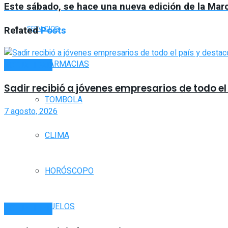
Este sábado, se hace una nueva edición de la Marc
Related
Posts
SERVICIOS
FARMACIAS
ACTUALIDAD
Sadir recibió a jóvenes empresarios de todo el 
TOMBOLA
7 agosto, 2026
CLIMA
HORÓSCOPO
VUELOS
ACTUALIDAD