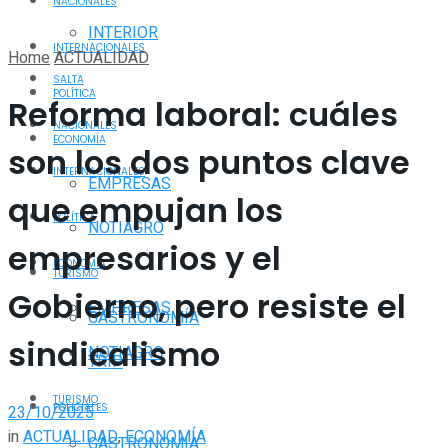
NACIONALES
INTERIOR
INTERNACIONALES
Home
ACTUALIDAD
SALTA
POLÍTICA
Reforma laboral: cuáles
NACIONALES
ECONOMÍA
son los dos puntos clave
INTERNACIONALES
EMPRESAS
que empujan los
POLÍTICA
NOTIAGRO
empresarios y el
ECONOMÍA
TURISMO
Gobierno, pero resiste el
EMPRESAS
GASTRONOMÍA
sindicalismo
NOTIAGRO
TRIP
TURISMO
POLICIALES
23/10/2025
in
ACTUALIDAD
,
ECONOMÍA
GASTRONOMÍA