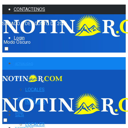
CONTACTENOS
SÁBADO 8 DE AGOSTO DE 2026
Login
Modo Oscuro
ACTUALIDAD
JUJUY
LOCALES
ACTUALIDAD
INTERIOR
JUJUY
SALTA
LOCALES