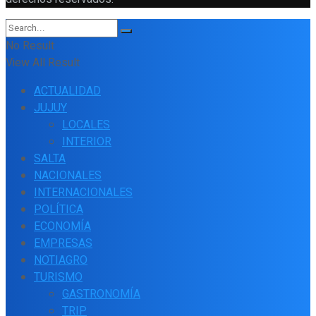
No Result
View All Result
ACTUALIDAD
JUJUY
LOCALES
INTERIOR
SALTA
NACIONALES
INTERNACIONALES
POLÍTICA
ECONOMÍA
EMPRESAS
NOTIAGRO
TURISMO
GASTRONOMÍA
TRIP