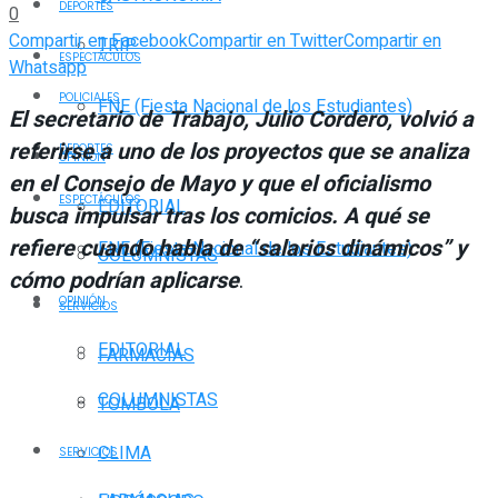
DEPORTES
0
Compartir en Facebook
Compartir en Twitter
Compartir en
TRIP
ESPECTÁCULOS
Whatsapp
POLICIALES
FNE (Fiesta Nacional de los Estudiantes)
El secretario de Trabajo, Julio Cordero, volvió a
referirse a uno de los proyectos que se analiza
DEPORTES
OPINIÓN
en el Consejo de Mayo y que el oficialismo
ESPECTÁCULOS
EDITORIAL
busca impulsar tras los comicios. A qué se
refiere cuando habla de “salarios dinámicos” y
FNE (Fiesta Nacional de los Estudiantes)
COLUMNISTAS
cómo podrían aplicarse
.
OPINIÓN
SERVICIOS
EDITORIAL
FARMACIAS
COLUMNISTAS
TOMBOLA
CLIMA
SERVICIOS