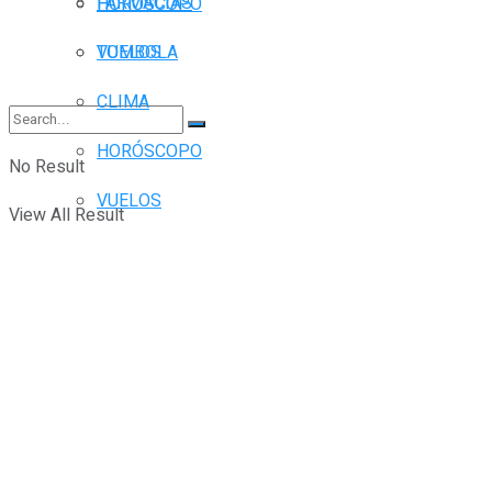
FARMACIAS
HORÓSCOPO
TOMBOLA
VUELOS
CLIMA
HORÓSCOPO
No Result
VUELOS
View All Result