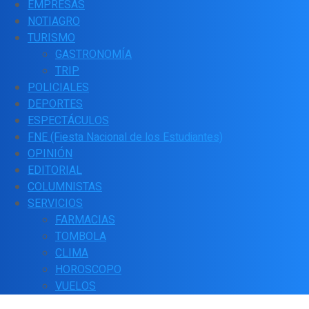
EMPRESAS
NOTIAGRO
TURISMO
GASTRONOMÍA
TRIP
POLICIALES
DEPORTES
ESPECTÁCULOS
FNE (Fiesta Nacional de los Estudiantes)
OPINIÓN
EDITORIAL
COLUMNISTAS
SERVICIOS
FARMACIAS
TOMBOLA
CLIMA
HOROSCOPO
VUELOS