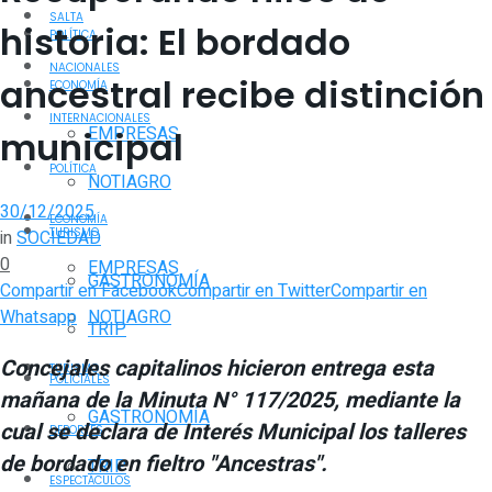
SALTA
historia: El bordado
POLÍTICA
NACIONALES
ancestral recibe distinción
ECONOMÍA
INTERNACIONALES
EMPRESAS
municipal
POLÍTICA
NOTIAGRO
30/12/2025
ECONOMÍA
TURISMO
in
SOCIEDAD
0
EMPRESAS
GASTRONOMÍA
Compartir en Facebook
Compartir en Twitter
Compartir en
Whatsapp
NOTIAGRO
TRIP
Concejales capitalinos hicieron entrega esta
TURISMO
POLICIALES
mañana de la Minuta N° 117/2025, mediante la
GASTRONOMÍA
cual se declara de Interés Municipal los talleres
DEPORTES
de bordado en fieltro "Ancestras".
TRIP
ESPECTÁCULOS