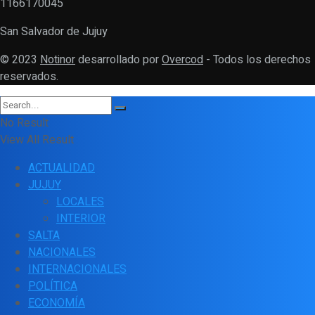
1166170045
San Salvador de Jujuy
© 2023
Notinor
desarrollado por
Overcod
- Todos los derechos
reservados.
No Result
View All Result
ACTUALIDAD
JUJUY
LOCALES
INTERIOR
SALTA
NACIONALES
INTERNACIONALES
POLÍTICA
ECONOMÍA