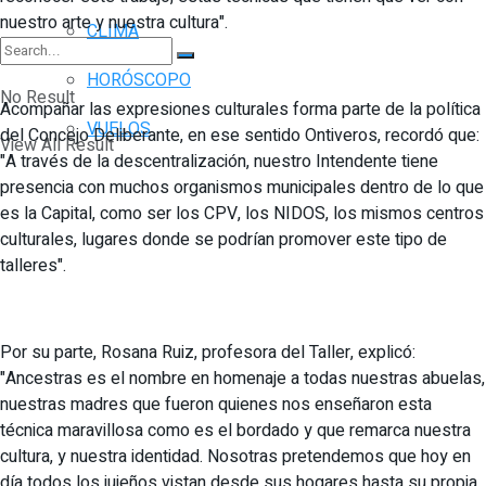
nuestro arte y nuestra cultura".
CLIMA
HORÓSCOPO
No Result
Acompañar las expresiones culturales forma parte de la política
VUELOS
del Concejo Deliberante, en ese sentido Ontiveros, recordó que:
View All Result
"A través de la descentralización, nuestro Intendente tiene
presencia con muchos organismos municipales dentro de lo que
es la Capital, como ser los CPV, los NIDOS, los mismos centros
culturales, lugares donde se podrían promover este tipo de
talleres".
Por su parte, Rosana Ruiz, profesora del Taller, explicó:
"Ancestras es el nombre en homenaje a todas nuestras abuelas,
nuestras madres que fueron quienes nos enseñaron esta
técnica maravillosa como es el bordado y que remarca nuestra
cultura, y nuestra identidad. Nosotras pretendemos que hoy en
día todos los jujeños vistan desde sus hogares hasta su propia