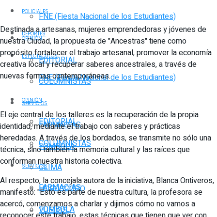
POLICIALES
FNE (Fiesta Nacional de los Estudiantes)
Destinada a artesanas, mujeres emprendedoras y jóvenes de
DEPORTES
OPINIÓN
nuestra Ciudad, la propuesta de "Ancestras" tiene como
propósito fortalecer el trabajo artesanal, promover la economía
ESPECTÁCULOS
EDITORIAL
creativa local y recuperar saberes ancestrales, a través de
nuevas formas contemporáneas.
FNE (Fiesta Nacional de los Estudiantes)
COLUMNISTAS
OPINIÓN
SERVICIOS
El eje central de los talleres es la recuperación de la propia
EDITORIAL
FARMACIAS
identidad, mediante el trabajo con saberes y prácticas
heredadas. A través de los bordados, se transmite no sólo una
COLUMNISTAS
TOMBOLA
técnica, sino también la memoria cultural y las raíces que
conforman nuestra historia colectiva.
CLIMA
SERVICIOS
Al respecto, la concejala autora de la iniciativa, Blanca Ontiveros,
FARMACIAS
HORÓSCOPO
manifestó: "Esto es parte de nuestra cultura, la profesora se
acercó, comenzamos a charlar y dijimos cómo no vamos a
TOMBOLA
VUELOS
reconocer este trabajo, estas técnicas que tienen que ver con