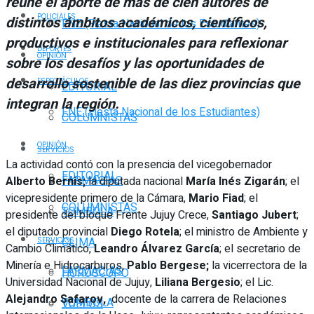
reúne el aporte de más de cien autores de
POLICIALES
distintos ámbitos académicos, científicos,
FNE (Fiesta Nacional de los Estudiantes)
productivos e institucionales para reflexionar
DEPORTES
OPINIÓN
sobre los desafíos y las oportunidades de
desarrollo sostenible de las diez provincias que
ESPECTÁCULOS
EDITORIAL
integran la región.
FNE (Fiesta Nacional de los Estudiantes)
COLUMNISTAS
OPINIÓN
SERVICIOS
La actividad contó con la presencia del vicegobernador
EDITORIAL
FARMACIAS
Alberto Bernis;
la diputada nacional
María Inés Zigarán
; el
vicepresidente primero de la Cámara,
Mario Fiad
; el
COLUMNISTAS
TOMBOLA
presidente del bloque Frente Jujuy Crece,
Santiago Jubert
;
el diputado provincial
Diego Rotela
; el ministro de Ambiente y
CLIMA
SERVICIOS
Cambio Climático,
Leandro Álvarez García
; el secretario de
Minería e Hidrocarburos,
Pablo Bergese;
la vicerrectora de la
FARMACIAS
HORÓSCOPO
Universidad Nacional de Jujuy,
Liliana Bergesio
; el Lic.
Alejandro Safarov,
docente de la carrera de Relaciones
TOMBOLA
VUELOS