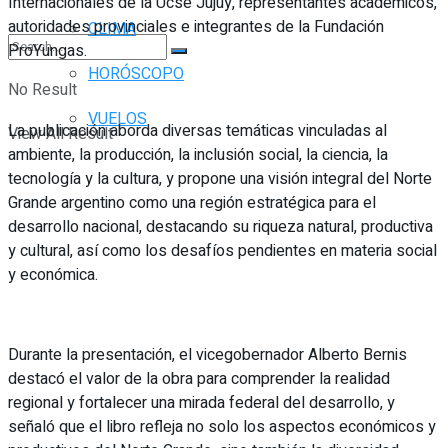
Internacionales de la Ucse Jujuy, representantes académicos,
autoridades provinciales e integrantes de la Fundación
CLIMA
ProYungas.
HORÓSCOPO
No Result
VUELOS
La publicación aborda diversas temáticas vinculadas al
View All Result
ambiente, la producción, la inclusión social, la ciencia, la
tecnología y la cultura, y propone una visión integral del Norte
Grande argentino como una región estratégica para el
desarrollo nacional, destacando su riqueza natural, productiva
y cultural, así como los desafíos pendientes en materia social
y económica.
Durante la presentación, el vicegobernador Alberto Bernis
destacó el valor de la obra para comprender la realidad
regional y fortalecer una mirada federal del desarrollo, y
señaló que el libro refleja no solo los aspectos económicos y