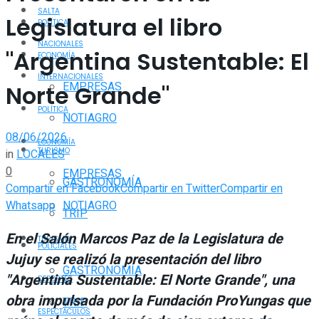
SALTA
Legislatura el libro
POLÍTICA
NACIONALES
"Argentina Sustentable: El
ECONOMÍA
INTERNACIONALES
EMPRESAS
Norte Grande"
POLÍTICA
NOTIAGRO
08/06/2026
ECONOMÍA
TURISMO
in
LOCALES
0
EMPRESAS
GASTRONOMÍA
Compartir en Facebook
Compartir en Twitter
Compartir en
Whatsapp
NOTIAGRO
TRIP
En el Salón Marcos Paz de la Legislatura de
TURISMO
POLICIALES
Jujuy se realizó la presentación del libro
GASTRONOMÍA
"Argentina Sustentable: El Norte Grande", una
DEPORTES
obra impulsada por la Fundación ProYungas que
TRIP
ESPECTÁCULOS