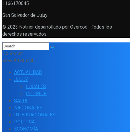
1166170045
San Salvador de Jujuy
© 2023
Notinor
desarrollado por
Overcod
- Todos los
derechos reservados.
No Result
View All Result
ACTUALIDAD
JUJUY
LOCALES
INTERIOR
SALTA
NACIONALES
INTERNACIONALES
POLÍTICA
ECONOMÍA