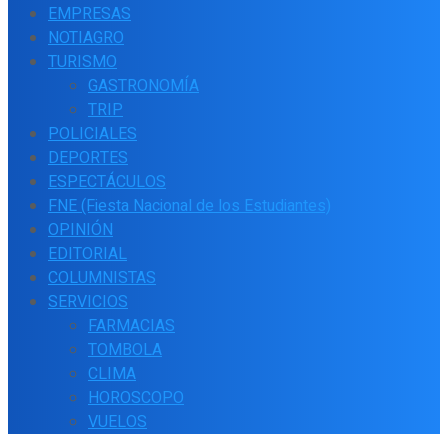
EMPRESAS
NOTIAGRO
TURISMO
GASTRONOMÍA
TRIP
POLICIALES
DEPORTES
ESPECTÁCULOS
FNE (Fiesta Nacional de los Estudiantes)
OPINIÓN
EDITORIAL
COLUMNISTAS
SERVICIOS
FARMACIAS
TOMBOLA
CLIMA
HOROSCOPO
VUELOS