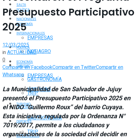
SALTA
Presupuesto Participativo
POLÍTICA
NACIONALES
2025
ECONOMÍA
INTERNACIONALES
EMPRESAS
12/03/2025
POLÍTICA
NOTIAGRO
in
ACTUALIDAD
0
ECONOMÍA
TURISMO
Compartir en Facebook
Compartir en Twitter
Compartir en
Whatsapp
EMPRESAS
GASTRONOMÍA
La Municipalidad de San Salvador de Jujuy
NOTIAGRO
TRIP
presentó el Presupuesto Participativo 2025 en
TURISMO
el NIDO “Guillermo Roux” del barrio Cuyaya.
POLICIALES
Esta iniciativa, regulada por la Ordenanza N°
GASTRONOMÍA
DEPORTES
7019/2017, permite a los ciudadanos y
TRIP
organizaciones de la sociedad civil decidir en
ESPECTÁCULOS