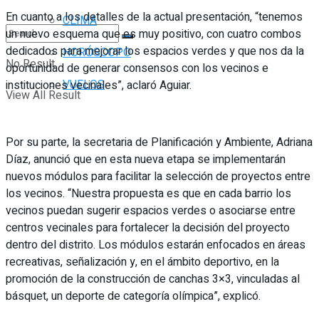
En cuanto a los detalles de la actual presentación, “tenemos
CLIMA
un nuevo esquema que es muy positivo, con cuatro combos
dedicados para mejorar los espacios verdes y que nos da la
HORÓSCOPO
No Result
oportunidad de generar consensos con los vecinos e
VUELOS
instituciones vecinales”, aclaró Aguiar.
View All Result
Por su parte, la secretaria de Planificación y Ambiente, Adriana
Díaz, anunció que en esta nueva etapa se implementarán
nuevos módulos para facilitar la selección de proyectos entre
los vecinos. “Nuestra propuesta es que en cada barrio los
vecinos puedan sugerir espacios verdes o asociarse entre
centros vecinales para fortalecer la decisión del proyecto
dentro del distrito. Los módulos estarán enfocados en áreas
recreativas, señalización y, en el ámbito deportivo, en la
promoción de la construcción de canchas 3×3, vinculadas al
básquet, un deporte de categoría olímpica”, explicó.