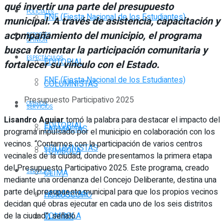
qué invertir una parte del presupuesto
POLICIALES
FNE (Fiesta Nacional de los Estudiantes)
municipal. A través de asistencia, capacitación y
acompañamiento del municipio, el programa
DEPORTES
OPINIÓN
busca fomentar la participación comunitaria y
ESPECTÁCULOS
EDITORIAL
fortalecer su vínculo con el Estado.
FNE (Fiesta Nacional de los Estudiantes)
COLUMNISTAS
Presupuesto Participativo 2025
OPINIÓN
SERVICIOS
Lisandro Aguiar
tomó la palabra para destacar el impacto del
EDITORIAL
FARMACIAS
programa impulsado por el municipio en colaboración con los
vecinos. “Contamos con la participación de varios centros
COLUMNISTAS
TOMBOLA
vecinales de la ciudad, donde presentamos la primera etapa
del Presupuesto Participativo 2025. Este programa, creado
CLIMA
SERVICIOS
mediante una ordenanza del Concejo Deliberante, destina una
parte del presupuesto municipal para que los propios vecinos
FARMACIAS
HORÓSCOPO
decidan qué obras ejecutar en cada uno de los seis distritos
de la ciudad”, señaló.
TOMBOLA
VUELOS