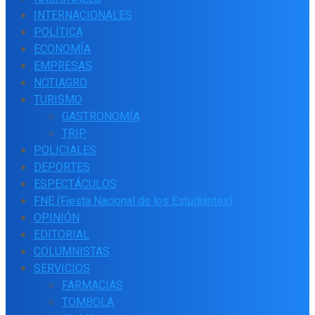
INTERNACIONALES
POLÍTICA
ECONOMÍA
EMPRESAS
NOTIAGRO
TURISMO
GASTRONOMÍA
TRIP
POLICIALES
DEPORTES
ESPECTÁCULOS
FNE (Fiesta Nacional de los Estudiantes)
OPINIÓN
EDITORIAL
COLUMNISTAS
SERVICIOS
FARMACIAS
TOMBOLA