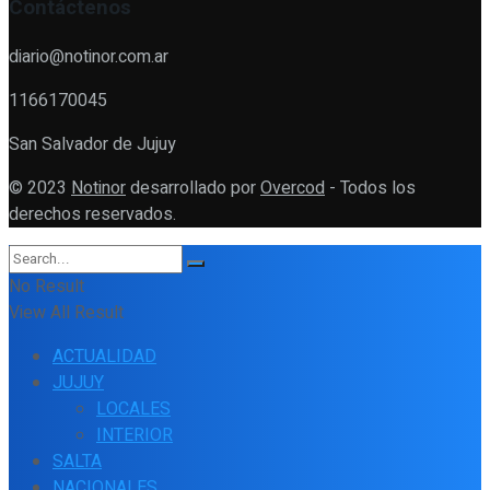
Contáctenos
diario@notinor.com.ar
1166170045
San Salvador de Jujuy
© 2023
Notinor
desarrollado por
Overcod
- Todos los
derechos reservados.
No Result
View All Result
ACTUALIDAD
JUJUY
LOCALES
INTERIOR
SALTA
NACIONALES