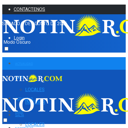
CONTACTENOS
SÁBADO 8 DE AGOSTO DE 2026
Login
Modo Oscuro
ACTUALIDAD
JUJUY
LOCALES
ACTUALIDAD
INTERIOR
JUJUY
SALTA
LOCALES