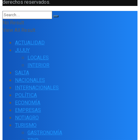
derechos reservados.
No Result
View All Result
ACTUALIDAD
JUJUY
LOCALES
INTERIOR
SALTA
NACIONALES
INTERNACIONALES
POLÍTICA
ECONOMÍA
EMPRESAS
NOTIAGRO
TURISMO
GASTRONOMÍA