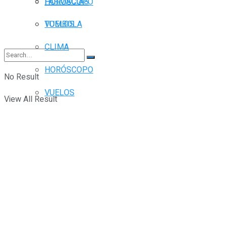
FARMACIAS
HORÓSCOPO
TOMBOLA
VUELOS
CLIMA
HORÓSCOPO
No Result
VUELOS
View All Result