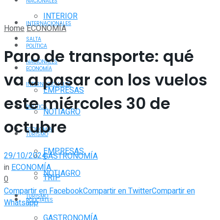
NACIONALES
INTERIOR
INTERNACIONALES
Home
ECONOMÍA
SALTA
POLÍTICA
Paro de transporte: qué
NACIONALES
ECONOMÍA
va a pasar con los vuelos
INTERNACIONALES
EMPRESAS
este miércoles 30 de
POLÍTICA
NOTIAGRO
octubre
ECONOMÍA
TURISMO
EMPRESAS
29/10/2024
GASTRONOMÍA
in
ECONOMÍA
NOTIAGRO
TRIP
0
Compartir en Facebook
Compartir en Twitter
Compartir en
TURISMO
POLICIALES
Whatsapp
GASTRONOMÍA