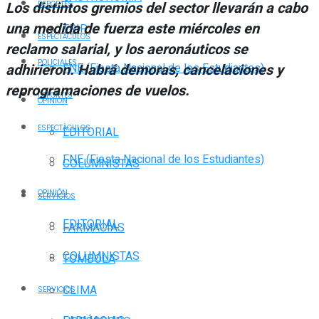
Los distintos gremios del sector llevarán a cabo
DEPORTES
una medida de fuerza este miércoles en
TRIP
ESPECTÁCULOS
reclamo salarial, y los aeronáuticos se
POLICIALES
adhirieron. Habrá demoras, cancelaciones y
FNE (Fiesta Nacional de los Estudiantes)
reprogramaciones de vuelos.
DEPORTES
OPINIÓN
ESPECTÁCULOS
EDITORIAL
FNE (Fiesta Nacional de los Estudiantes)
COLUMNISTAS
OPINIÓN
SERVICIOS
EDITORIAL
FARMACIAS
COLUMNISTAS
TOMBOLA
CLIMA
SERVICIOS