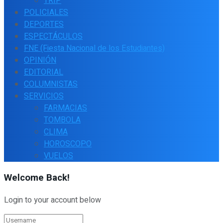
TRIP
POLICIALES
DEPORTES
ESPECTÁCULOS
FNE (Fiesta Nacional de los Estudiantes)
OPINIÓN
EDITORIAL
COLUMNISTAS
SERVICIOS
FARMACIAS
TOMBOLA
CLIMA
HOROSCOPO
VUELOS
Welcome Back!
Login to your account below