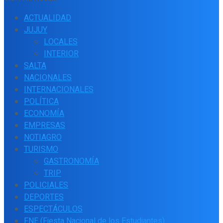
ACTUALIDAD
JUJUY
LOCALES
INTERIOR
SALTA
NACIONALES
INTERNACIONALES
POLÍTICA
ECONOMÍA
EMPRESAS
NOTIAGRO
TURISMO
GASTRONOMÍA
TRIP
POLICIALES
DEPORTES
ESPECTÁCULOS
FNE (Fiesta Nacional de los Estudiantes)