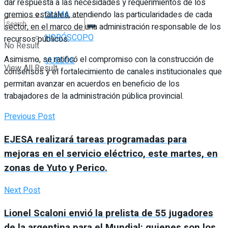
dar respuesta a las necesidades y requerimientos de los
gremios estatales, atendiendo las particularidades de cada
CLIMA
sector, en el marco de una administración responsable de los
HORÓSCOPO
recursos públicos.
No Result
Asimismo, se ratificó el compromiso con la construcción de
VUELOS
View All Result
consensos y el fortalecimiento de canales institucionales que
permitan avanzar en acuerdos en beneficio de los
trabajadores de la administración pública provincial.
Previous Post
EJESA realizará tareas programadas para
mejoras en el servicio eléctrico, este martes, en
zonas de Yuto y Perico.
Next Post
Lionel Scaloni envió la prelista de 55 jugadores
de la argentina para el Mundial: quienes son los