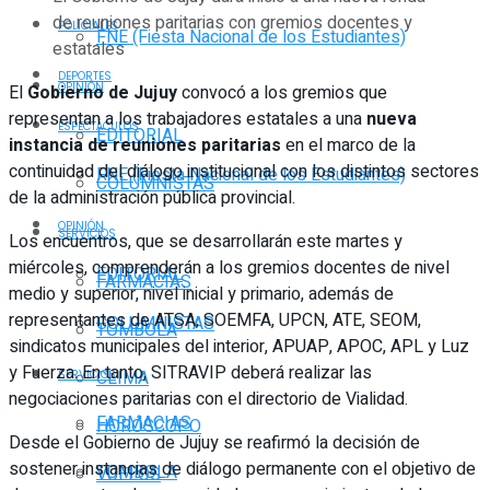
de reuniones paritarias con gremios docentes y
POLICIALES
FNE (Fiesta Nacional de los Estudiantes)
estatales
DEPORTES
OPINIÓN
El
Gobierno de Jujuy
convocó a los gremios que
representan a los trabajadores estatales a una
nueva
ESPECTÁCULOS
EDITORIAL
instancia de reuniones paritarias
en el marco de la
continuidad del diálogo institucional con los distintos sectores
FNE (Fiesta Nacional de los Estudiantes)
COLUMNISTAS
de la administración pública provincial.
OPINIÓN
SERVICIOS
Los encuentros, que se desarrollarán este martes y
miércoles, comprenderán a los gremios docentes de nivel
EDITORIAL
FARMACIAS
medio y superior, nivel inicial y primario, además de
representantes de ATSA, SOEMFA, UPCN, ATE, SEOM,
COLUMNISTAS
TOMBOLA
sindicatos municipales del interior, APUAP, APOC, APL y Luz
y Fuerza. En tanto, SITRAVIP deberá realizar las
CLIMA
SERVICIOS
negociaciones paritarias con el directorio de Vialidad.
FARMACIAS
HORÓSCOPO
Desde el Gobierno de Jujuy se reafirmó la decisión de
sostener instancias de diálogo permanente con el objetivo de
TOMBOLA
VUELOS