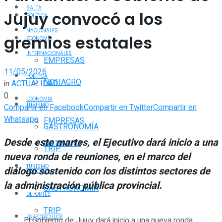
SALTA
Jujuy convocó a los
POLÍTICA
NACIONALES
gremios estatales
ECONOMÍA
INTERNACIONALES
EMPRESAS
11/05/2026
POLÍTICA
NOTIAGRO
in
ACTUALIDAD
0
ECONOMÍA
TURISMO
Compartir en Facebook
Compartir en Twitter
Compartir en
Whatsapp
EMPRESAS
GASTRONOMÍA
Desde este martes, el Ejecutivo dará inicio a una
NOTIAGRO
TRIP
nueva ronda de reuniones, en el marco del
TURISMO
diálogo sostenido con los distintos sectores de
POLICIALES
la administración pública provincial.
GASTRONOMÍA
DEPORTES
TRIP
ESPECTÁCULOS
El Gobierno de Jujuy dará inicio a una nueva ronda