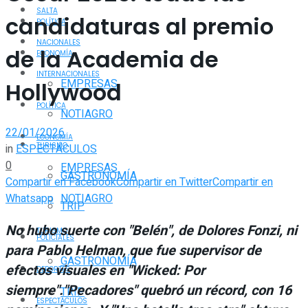
SALTA
candidaturas al premio
POLÍTICA
NACIONALES
de la Academia de
ECONOMÍA
INTERNACIONALES
EMPRESAS
Hollywood
POLÍTICA
NOTIAGRO
22/01/2026
ECONOMÍA
TURISMO
in
ESPECTÁCULOS
0
EMPRESAS
GASTRONOMÍA
Compartir en Facebook
Compartir en Twitter
Compartir en
Whatsapp
NOTIAGRO
TRIP
No hubo suerte con "Belén", de Dolores Fonzi, ni
TURISMO
POLICIALES
para Pablo Helman, que fue supervisor de
GASTRONOMÍA
efectos visuales en "Wicked: Por
DEPORTES
siempre"."Pecadores" quebró un récord, con 16
TRIP
ESPECTÁCULOS