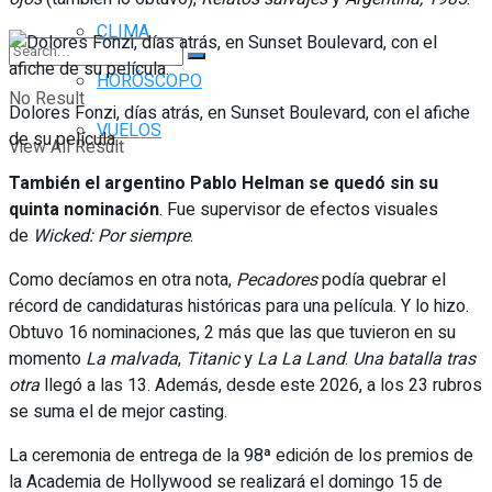
CLIMA
HORÓSCOPO
No Result
Dolores Fonzi, días atrás, en Sunset Boulevard, con el afiche
VUELOS
de su película.
View All Result
También el argentino Pablo Helman se quedó sin su
quinta nominación
. Fue supervisor de efectos visuales
de
Wicked: Por siempre
.
Como decíamos en otra nota,
Pecadores
podía quebrar el
récord de candidaturas históricas para una película. Y lo hizo.
Obtuvo 16 nominaciones, 2 más que las que tuvieron en su
momento
La malvada
,
Titanic
y
La La Land
.
Una batalla tras
otra
llegó a las 13. Además, desde este 2026, a los 23 rubros
se suma el de mejor casting.
La ceremonia de entrega de la 98ª edición de los premios de
la Academia de Hollywood se realizará el domingo 15 de