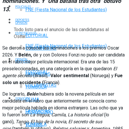
nominaciones. Y "Una batalla tras otra" obtuvo
POLICIALES
13.
FNE (Fiesta Nacional de los Estudiantes)
DEPORTES
OPINIÓN
Todo listo para el anuncio de las candidaturas al
ESPECTÁCULOS
EDITORIAL
Oscar.
FNE (Fiesta Nacional de los Estudiantes)
Se dieron a conocer las nominaciones a los premios Oscar
COLUMNISTAS
2026. Y
Belén,
de y con Dolores Fonzi no pudo ser candidata
OPINIÓN
en el rubro mejor película internacional. Era una de las 15
SERVICIOS
preseleccionadas, en una categoría en la que quedaron
El
EDITORIAL
FARMACIAS
agente secreto
(Brasil),
Valor sentimental
(Noruega) y
Fue
solo un accidente (
Francia).
COLUMNISTAS
TOMBOLA
De lograrlo,
Belén
hubiera sido la novena película en ser
CLIMA
SERVICIOS
candidata en el rubro que anteriormente se conocía como
mejor película hablada en idioma extranjero. Las ocho que ya
FARMACIAS
HORÓSCOPO
lo fueron son
La tregua
,
Camila
,
La historia oficial
(lo
ganó),
Tango
,
El hijo de la novia
,
El secreto de sus
TOMBOLA
VUELOS
ojos
(también lo obtuvo),
Relatos salvajes
y
Argentina, 1985
.